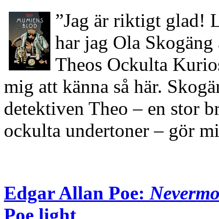
”Jag är riktigt glad! 
har jag Ola Skogäng a
Theos Ockulta Kurio
mig att känna så här. Skogän
detektiven Theo – en stor b
ockulta undertoner – gör 
Edgar Allan Poe:
Nevermo
Poe light