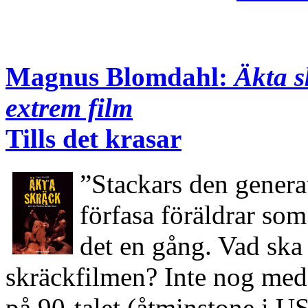
Magnus Blomdahl:
Äkta s
extrem film
Tills det krasar
”Stackars den generat
förfasa föräldrar so
det en gång. Vad ska 
skräckfilmen? Inte nog med
på 90-talet (åtminstone i US