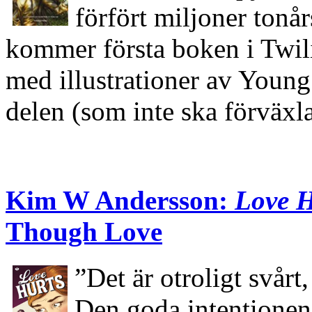
förfört miljoner tonå
kommer första boken i Twili
med illustrationer av Young
delen (som inte ska förväx
Kim W Andersson:
Love H
Though Love
”Det är otroligt svårt,
Den goda intentionen 