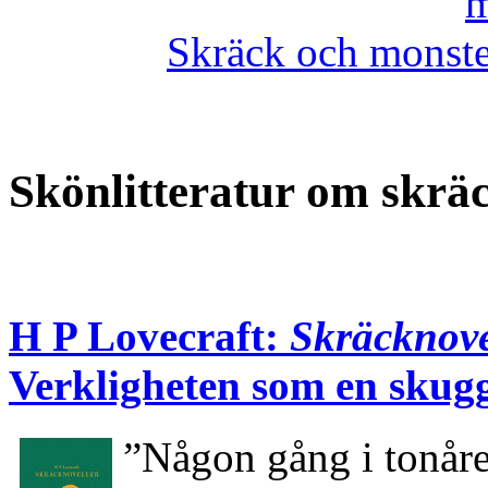
m
Skräck och monste
Skönlitteratur om skrä
H P Lovecraft:
Skräcknove
Verkligheten som en skug
”Någon gång i tonåre