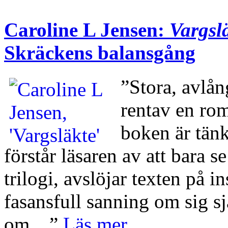
Caroline L Jensen:
Vargsl
Skräckens balansgång
”Stora, avlå
rentav en rom
boken är tänk
förstår läsaren av att bara s
trilogi, avslöjar texten på 
fasansfull sanning om sig sj
om…”
Läs mer