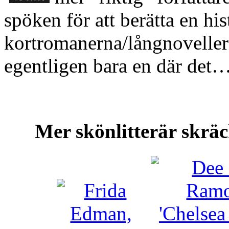
spöken för att berätta en his
kortromanerna/långnovellern
egentligen bara en där det
Mer skönlitterär skrä