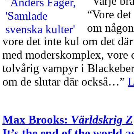
”Varje br
“Vore det
om någon 
vore det inte kul om det där
med moderskomplex, vore de
tolvårig vampyr i Blackeber
om de slutar där också…”
L
Max Brooks:
Världskrig Z
It’s the end of the world a