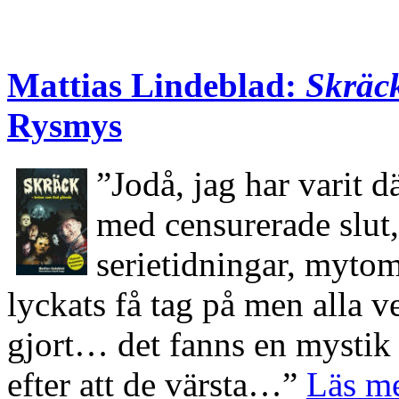
Mattias Lindeblad:
Skräc
Rysmys
”Jodå, jag har varit 
med censurerade slut
serietidningar, mytom
lyckats få tag på men alla v
gjort… det fanns en mystik 
efter att de värsta…”
Läs m