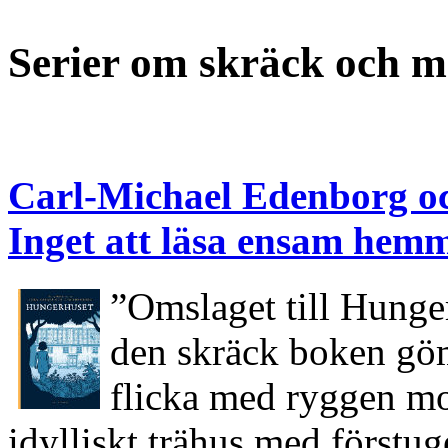
Serier om skräck och m
Carl-Michael Edenborg 
Inget att läsa ensam hem
”Omslaget till Hunger
den skräck boken göm
flicka med ryggen mot
idylliskt trähus med förstug