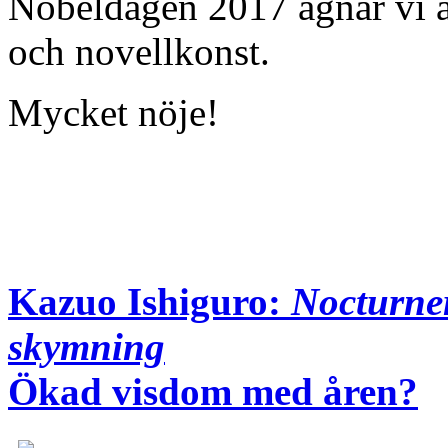
Nobeldagen 2017 ägnar vi a
och novellkonst.
Mycket nöje!
Kazuo Ishiguro:
Nocturner
skymning
Ökad visdom med åren?