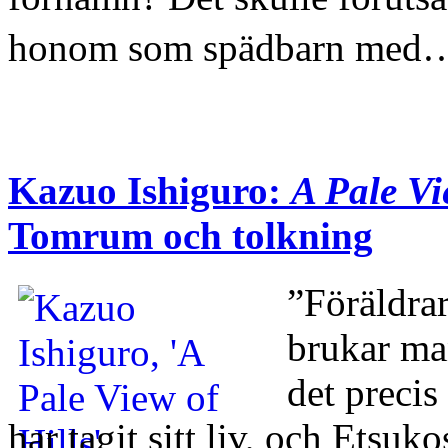
honom som spädbarn med
Kazuo Ishiguro:
A Pale Vi
Tomrum och tolkning
”Föräldrar
brukar man
det precis
har tagit sitt liv, och Etsuko