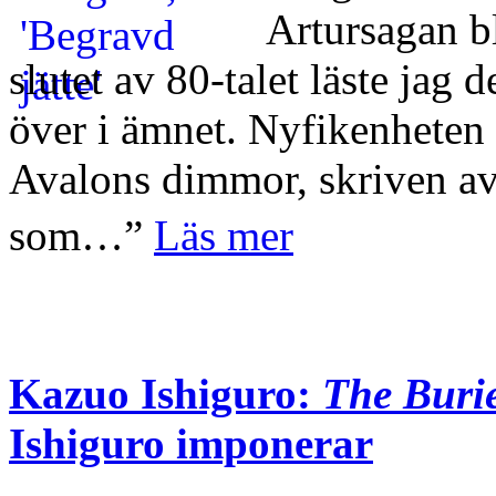
Artursagan bl
slutet av 80-talet läste jag
över i ämnet. Nyfikenheten
Avalons dimmor, skriven a
som…”
Läs mer
Kazuo Ishiguro:
The Buri
Ishiguro imponerar