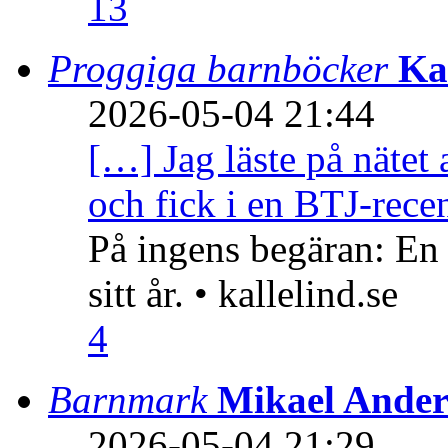
13
Proggiga barnböcker
Ka
2026-05-04 21:44
[…] Jag läste på nätet 
och fick i en BTJ-recen
På ingens begäran: En
sitt år. • kallelind.se
4
Barnmark
Mikael Ander
2026-05-04 21:29