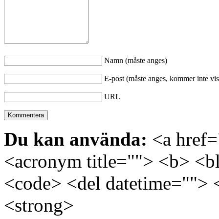
Namn (måste anges)
E-post (måste anges, kommer inte vis
URL
Du kan använda:
<a href="
<acronym title=""> <b> <bl
<code> <del datetime=""> 
<strong>