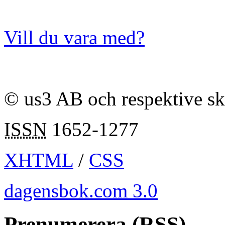
Vill du vara med?
© us3 AB och respektive s
ISSN
1652-1277
XHTML
/
CSS
dagensbok.com 3.0
Prenumerera (RSS)