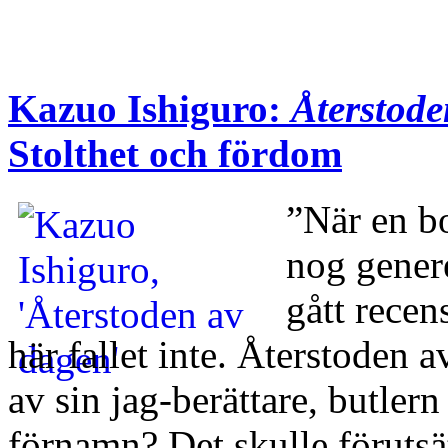
Kazuo Ishiguro:
Återstode
Stolthet och fördom
”När en b
nog genere
gått recen
här fallet inte. Återstoden 
av sin jag-berättare, butlern
förnamn? Det skulle förutsät