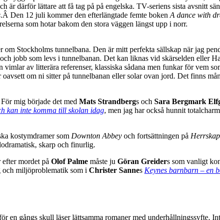
h är därför lättare att få tag på på engelska. TV-seriens sista avsnitt sä
s
.Â Den 12 juli kommer den efterlängtade femte boken
A dance with d
arelserna som hotar bakom den stora väggen längst upp i norr.
r om Stockholms tunnelbana. Den är mitt perfekta sällskap när jag pendl
 och jobb som levs i tunnelbanan. Det kan liknas vid skärselden eller H
gen vimlar av litterära referenser, klassiska sådana men funkar för vem s
avsett om ni sitter på tunnelbanan eller solar ovan jord. Det finns mång
. För mig började det med
Mats Strandberg
s och
Sara Bergmark Elf
ch kan inte komma till skolan idag
, men jag har också hunnit totalchar
ttiska kostymdramer som
Downton Abbey
och fortsättningen på
Herrskap 
lodramatisk, skarp och finurlig.
år efter mordet på
Olof Palme
måste ju
Göran Greider
s som vanligt kon
ing och miljöproblematik som i
Christer Sanne
s
Keynes barnbarn – en bä
 en gångs skull läser lättsamma romaner med underhållningssyfte. Inte så