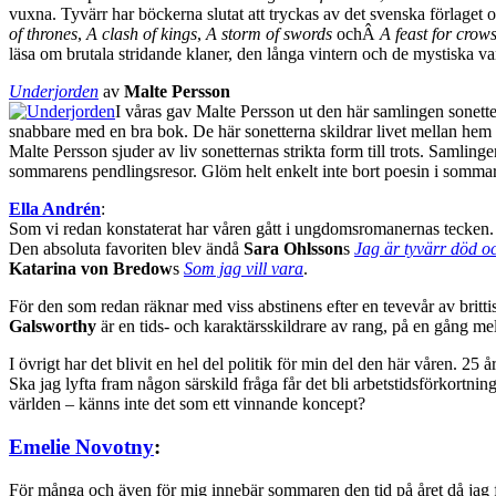
vuxna. Tyvärr har böckerna slutat att tryckas av det svenska förlaget oc
of thrones
,
A clash of kings
,
A storm of swords
ochÂ
A feast for crow
läsa om brutala stridande klaner, den långa vintern och de mystiska v
Underjorden
av
Malte Persson
I våras gav Malte Persson ut den här samlingen sonette
snabbare med en bra bok. De här sonetterna skildrar livet mellan hem
Malte Persson sjuder av liv sonetternas strikta form till trots. Samlin
sommarens pendlingsresor. Glöm helt enkelt inte bort poesin i sommar o
Ella Andrén
:
Som vi redan konstaterat har våren gått i ungdomsromanernas tecken
Den absoluta favoriten blev ändå
Sara Ohlsson
s
Jag är tyvärr död o
Katarina von Bredow
s
Som jag vill vara
.
För den som redan räknar med viss abstinens efter en tevevår av bri
Galsworthy
är en tids- och karaktärsskildrare av rang, på en gång me
I övrigt har det blivit en hel del politik för min del den här våren. 25 
Ska jag lyfta fram någon särskild fråga får det bli arbetstidsförkortn
världen – känns inte det som ett vinnande koncept?
Emelie Novotny
:
För många och även för mig innebär sommaren den tid på året då jag för