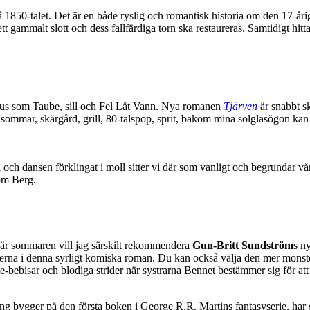
50-talet. Det är en både ryslig och romantisk historia om den 17-åriga
 gammalt slott och dess fallfärdiga torn ska restaureras. Samtidigt hit
us som Taube, sill och Fel Låt Vann. Nya romanen
Tjärven
är snabbt sk
k sommar, skärgård, grill, 80-talspop, sprit, bakom mina solglasögon kan
och dansen förklingat i moll sitter vi där som vanligt och begrundar vår
som Berg.
här sommaren vill jag särskilt rekommendera
Gun-Britt Sundström
s n
rerna i denna syrligt komiska roman. Du kan också välja den mer monst
-bebisar och blodiga strider när systrarna Bennet bestämmer sig för att 
ong bygger på den första boken i George R.R. Martins fantasyserie, har gj