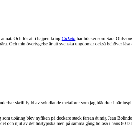
annat. Och för att i hajpen kring
Cirkeln
har böcker som Sara Ohlssons 
 nära. Och min övertygelse är att svenska ungdomar också behöver läsa 
nderbar skrift fylld av svindlande metaforer som jag bläddrar i när inspir
som tioåring blev nyfiken på deckare stack farsan åt mig Jean Bolinder
 det och njut av det tidstypiska men på samma gång tidlösa i hans 80-ta