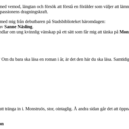
ed vemod, längtan och försök att förstå en förälder som väljer att lämna
h passionens dragningskraft.
g med mig från debutbaren på Stadsbiblioteket häromdagen:
av
Sanne Näsling
.
ndlar om ung kvinnlig vänskap på ett sätt som får mig att tänka på
Moni
 Om du bara ska läsa en roman i år, är det den här du ska läsa. Samtidig
 att tränga in i. Monstruös, stor, ointaglig. Å andra sidan går det att öp
on