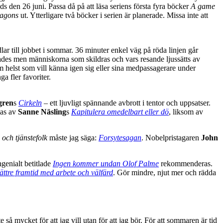
nds den 26 juni. Passa då på att läsa seriens första fyra böcker
A game
ragons
ut. Ytterligare två böcker i serien är planerade. Missa inte att
ar till jobbet i sommar. 36 minuter enkel väg på röda linjen går
ades men människorna som skildras och vars resande ljussätts av
om helst som vill känna igen sig eller sina medpassagerare under
a fler favoriter.
gren
s
Cirkeln
– ett ljuvligt spännande avbrott i tentor och uppsatser.
mas av
Sanne Näsling
s
Kapitulera omedelbart eller dö
, liksom av
och tjänstefolk
måste jag säga:
Forsytesagan
. Nobelpristagaren
John
genialt betitlade
Ingen kommer undan Olof Palme
rekommenderas.
ttre framtid med arbete och välfärd
. Gör mindre, njut mer och rädda
 mycket för att jag vill utan för att jag bör. För att sommaren är tid