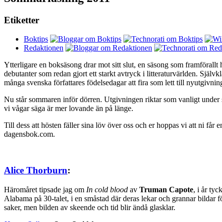
Etiketter
Boktips
Redaktionen
Ytterligare en boksäsong drar mot sitt slut, en säsong som framförallt
debutanter som redan gjort ett starkt avtryck i litteraturvärlden. Själ
många svenska författares födelsedagar att fira som lett till nyutgivnin
Nu står sommaren inför dörren. Utgivningen riktar som vanligt under
vi vågar säga är mer lovande än på länge.
Till dess att hösten fäller sina löv över oss och er hoppas vi att ni 
dagensbok.com.
Alice Thorburn
:
Häromåret tipsade jag om
In cold blood
av
Truman Capote
, i år ty
Alabama på 30-talet, i en småstad där deras lekar och grannar bildar 
saker, men bilden av skeende och tid blir ändå glasklar.