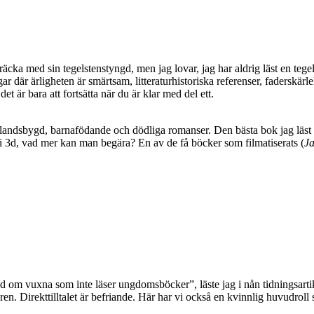
äcka med sin tegelstenstyngd, men jag lovar, jag har aldrig läst en tege
där ärligheten är smärtsam, litteraturhistoriska referenser, faderskärlek
t är bara att fortsätta när du är klar med del ett.
landsbygd, barnafödande och dödliga romanser. Den bästa bok jag läst 
r i 3d, vad mer kan man begära? En av de få böcker som filmatiserats (
Ja
d om vuxna som inte läser ungdomsböcker”, läste jag i nån tidningsartikel
en. Direkttilltalet är befriande. Här har vi också en kvinnlig huvudroll