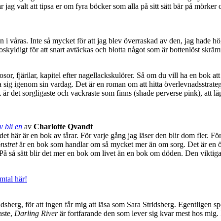
ar jag valt att tipsa er om fyra böcker som alla på sitt sätt bär på mörke
n i våras. Inte så mycket för att jag blev överraskad av den, jag had
oskyldigt för att snart avtäckas och blotta något som är bottenlöst skr
or, fjärilar, kapitel efter nagellackskulörer. Så om du vill ha en bok att
ta sig igenom sin vardag. Det är en roman om att hitta överlevnadsstrateg
ck är det sorgligaste och vackraste som finns (shade perverse pink), att lä
 bli en
av
Charlotte Qvandt
 det här är en bok av tårar. För varje gång jag läser den blir dom fler. För
nstret
är en bok som handlar om så mycket mer än om sorg. Det är en ö
å så sätt blir det mer en bok om livet än en bok om döden. Den viktigas
mtal här!
sberg, för att ingen får mig att läsa som Sara Stridsberg. Egentligen sp
aste,
Darling River
är fortfarande den som lever sig kvar mest hos mig. L