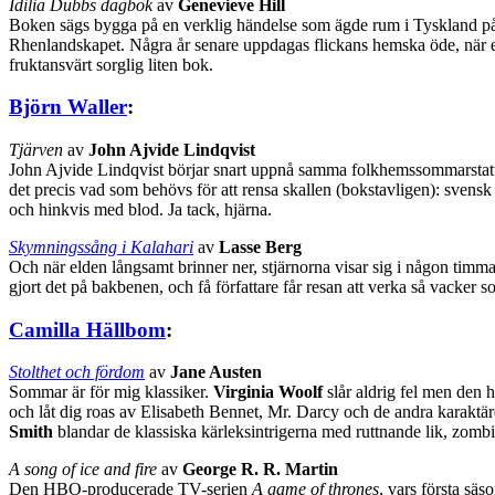
Idilia Dubbs dagbok
av
Genevieve Hill
Boken sägs bygga på en verklig händelse som ägde rum i Tyskland på 18
Rhenlandskapet. Några år senare uppdagas flickans hemska öde, när ett
fruktansvärt sorglig liten bok.
Björn Waller
:
Tjärven
av
John Ajvide Lindqvist
John Ajvide Lindqvist börjar snart uppnå samma folkhemssommarstat
det precis vad som behövs för att rensa skallen (bokstavligen): svens
och hinkvis med blod. Ja tack, hjärna.
Skymningssång i Kalahari
av
Lasse Berg
Och när elden långsamt brinner ner, stjärnorna visar sig i någon timma 
gjort det på bakbenen, och få författare får resan att verka så vacker 
Camilla Hällbom
:
Stolthet och fördom
av
Jane Austen
Sommar är för mig klassiker.
Virginia Woolf
slår aldrig fel men den 
och låt dig roas av Elisabeth Bennet, Mr. Darcy och de andra karaktä
Smith
blandar de klassiska kärleksintrigerna med ruttnande lik, zombie
A song of ice and fire
av
George R. R. Martin
Den HBO-producerade TV-serien
A game of thrones
, vars första säs