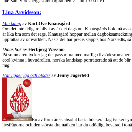
inte Sara Stridsbergs sommarprat den 21 juli 13.00 i P1.
Lina Arvidsson
:
Min kamp
av
Karl-Ove Knausgård
Om det inte tidigare blivit av är det dags nu. Knausgårds bok må avskr
är lika bra som det sägs. Knausgård hoppar mellan dagboksanteckningar 
uppfattas av omvärlden. Nästa del har precis släppts hos Norstedts, så de
Dinas bok
av
Herbjørg Wassmo
På sommaren tycker jag det passar bra med maffiga livsödesromaner; 
cool kvinna i huvudrollen, norska landskap porträtterade så att de bli
mig”.
Här ligger jag och blöder
av
Jenny Jägerfeld
En av förra årets absolut bästa böcker. ”Jag tycker syn
livsfrågorna och den största dramatiken har du odödligt bevarad i tonår