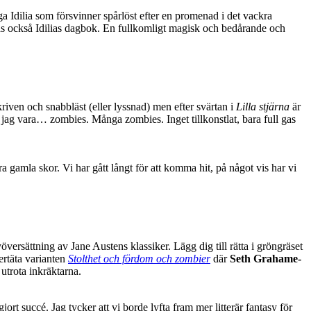
 Idilia som försvinner spårlöst efter en promenad i det vackra
tas också Idilias dagbok. En fullkomligt magisk och bedårande och
riven och snabbläst (eller lyssnad) men efter svärtan i
Lilla stjärna
är
 jag vara… zombies. Många zombies. Inget tillkonstlat, bara full gas
a gamla skor. Vi har gått långt för att komma hit, på något vis har vi
yöversättning av Jane Austens klassiker. Lägg dig till rätta i gröngräset
ertäta varianten
Stolthet och fördom och zombier
där
Seth Grahame-
utrota inkräktarna.
ort succé. Jag tycker att vi borde lyfta fram mer litterär fantasy för