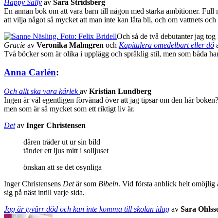
Happy Sally
av
Sara Stridsberg
En annan bok om att vara barn till någon med starka ambitioner. Full m
att vilja något så mycket att man inte kan låta bli, och om vattnets oc
Och så de två debutanter jag to
Gracie
av
Veronika Malmgren
och
Kapitulera omedelbart eller dö
Två böcker som är olika i upplägg och språklig stil, men som båda ha
Anna Carlén
:
Och allt ska vara kärlek
av
Kristian Lundberg
Ingen är väl egentligen förvånad över att jag tipsar om den här boken?
men som är så mycket som ett riktigt liv är.
Det
av
Inger Christensen
dåren träder ut ur sin bild
tänder ett ljus mitt i solljuset
önskan att se det osynliga
Inger Christensens
Det
är som
Bibeln
. Vid första anblick helt omöjlig
sig på näst intill varje sida.
Jag är tyvärr död och kan inte komma till skolan idag
av
Sara Ohlss