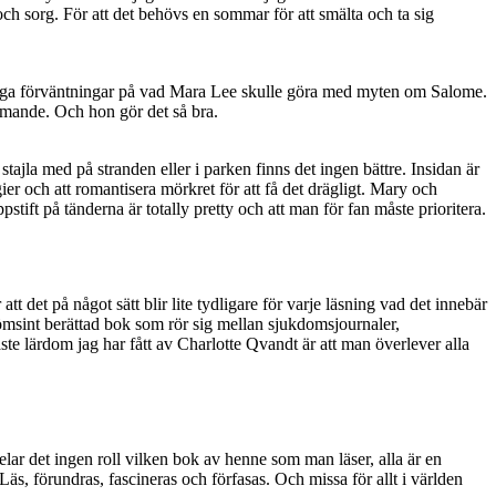
r och sorg. För att det behövs en sommar för att smälta och ta sig
e höga förväntningar på vad Mara Lee skulle göra med myten om Salome.
ämmande. Och hon gör det så bra.
 stajla med på stranden eller i parken finns det ingen bättre. Insidan är
ier och att romantisera mörkret för att få det drägligt. Mary och
ppstift på tänderna är totally pretty och att man för fan måste prioritera.
 att det på något sätt blir lite tydligare för varje läsning vad det innebär
msint berättad bok som rör sig mellan sjukdomsjournaler,
te lärdom jag har fått av Charlotte Qvandt är att man överlever alla
elar det ingen roll vilken bok av henne som man läser, alla är en
äs, förundras, fascineras och förfasas. Och missa för allt i världen