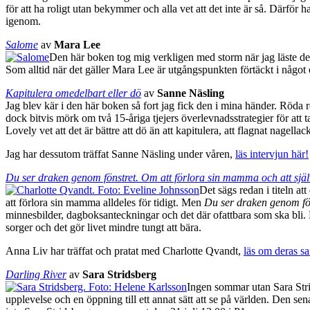
för att ha roligt utan bekymmer och alla vet att det inte är så. Därför h
igenom.
Salome
av
Mara Lee
Den här boken tog mig verkligen med storm när jag läste de
Som alltid när det gäller Mara Lee är utgångspunkten förtäckt i något 
Kapitulera omedelbart eller dö
av
Sanne Näsling
Jag blev kär i den här boken så fort jag fick den i mina händer. Röda ros
dock bitvis mörk om två 15-åriga tjejers överlevnadsstrategier för att 
Lovely vet att det är bättre att dö än att kapitulera, att flagnat nagella
Jag har dessutom träffat Sanne Näsling under våren,
läs intervjun här!
Du ser draken genom fönstret. Om att förlora sin mamma och att själv
Det sägs redan i titeln att
att förlora sin mamma alldeles för tidigt. Men
Du ser draken genom fö
minnesbilder, dagboksanteckningar och det där ofattbara som ska bli. P
sorger och det gör livet mindre tungt att bära.
Anna Liv har träffat och pratat med Charlotte Qvandt,
läs om deras sa
Darling River
av
Sara Stridsberg
Ingen sommar utan Sara Strid
upplevelse och en öppning till ett annat sätt att se på världen. Den sen