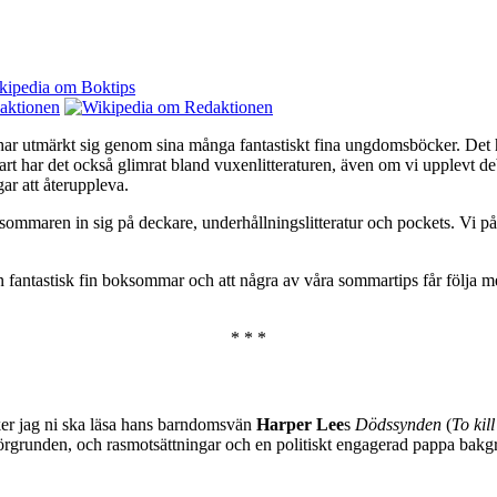
 har utmärkt sig genom sina många fantastiskt fina ungdomsböcker. Det ha
vklart har det också glimrat bland vuxenlitteraturen, även om vi upplevt
gar att återuppleva.
 sommaren in sig på deckare, underhållningslitteratur och pockets. Vi
får en fantastisk fin boksommar och att några av våra sommartips får föl
* * *
cker jag ni ska läsa hans barndomsvän
Harper Lee
s
Dödssynden
(
To kil
förgrunden, och rasmotsättningar och en politiskt engagerad pappa bakgr