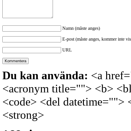
Namn (måste anges)
E-post (måste anges, kommer inte vis
URL
Du kan använda:
<a href="
<acronym title=""> <b> <bl
<code> <del datetime=""> 
<strong>