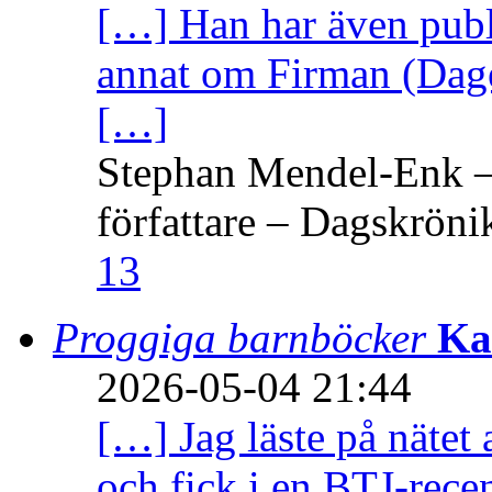
[…] Han har även publi
annat om Firman (Dage
[…]
Stephan Mendel-Enk – 
författare – Dagskröni
13
Proggiga barnböcker
Ka
2026-05-04 21:44
[…] Jag läste på nätet 
och fick i en BTJ-recen