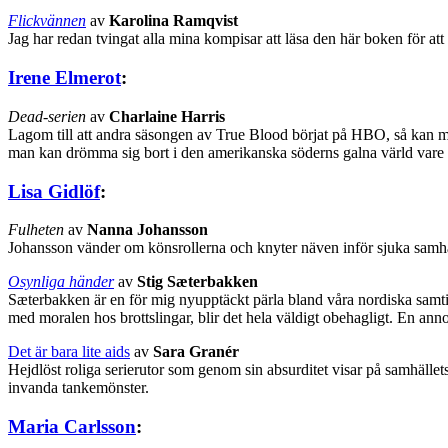
Flickvännen
av
Karolina Ramqvist
Jag har redan tvingat alla mina kompisar att läsa den här boken för att 
Irene Elmerot
:
Dead-serien
av
Charlaine Harris
Lagom till att andra säsongen av True Blood börjat på HBO, så kan ma
man kan drömma sig bort i den amerikanska söderns galna värld vare si
Lisa Gidlöf
:
Fulheten
av
Nanna Johansson
Johansson vänder om könsrollerna och knyter näven inför sjuka samhäl
Osynliga händer
av
Stig Sæterbakken
Sæterbakken är en för mig nyupptäckt pärla bland våra nordiska samti
med moralen hos brottslingar, blir det hela väldigt obehagligt. En ann
Det är bara lite aids
av
Sara Granér
Hejdlöst roliga serierutor som genom sin absurditet visar på samhällets
invanda tankemönster.
Maria Carlsson
: