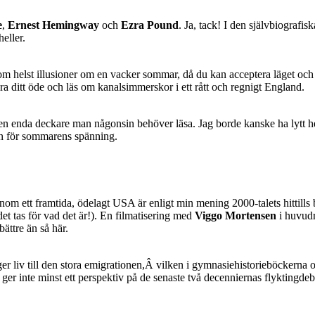
e
,
Ernest Hemingway
och
Ezra Pound
. Ja, tack! I den självbiografi
eller.
m helst illusioner om en vacker sommar, då du kan acceptera läget oc
tera ditt öde och läs om kanalsimmerskor i ett rått och regnigt England.
en enda deckare man någonsin behöver läsa. Jag borde kanske ha lytt he
ban för sommarens spänning.
m ett framtida, ödelagt USA är enligt min mening 2000-talets hittills
det tas för vad det är!). En filmatisering med
Viggo Mortensen
i huvudr
bättre än så här.
 liv till den stora emigrationen,Â vilken i gymnasiehistorieböckerna oft
h ger inte minst ett perspektiv på de senaste två decenniernas flyktingdeba