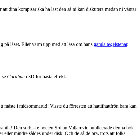
ör att dina kompisar ska ha läst den så ni kan diskutera medan ni väntar
g på låset. Eller värm upp med att läsa om hans
gamla tegelstenar
.
h se
Coraline
i 3D för bästa effekt.
måste i midsommartid! Visste du förresten att hattifnattfrön bara kan
mantik! Den serbiske poeten Srdjan Valjarevic publicerade denna bok
ller mindre såldes under disk. Och de sålde bra, trots att folks