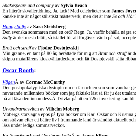
Shakespeare and company
av
Sylvia Beach
En litterär skvallertidning. Ja, tack! Med celebriteter som
James Joyc
kanske inte är något stilistiskt mästerverk, men det är inte
Se och Hör
h
Happy Sally
av
Sara Stridsberg
Den svenska sommaren med ett ord? Regn. Ja, varför behålla några so
Sally
är det mesta blött, så istället för att förgäves vänta på sol, accep
Brott och straff
av
Fjodor Dostojevskij
Min granne, en tant på 80 år, berättade för mig att
Brott och straff
är d
skippa mataffärens kioskvältardeckare och låt Dostojevskij sätta rib
Oscar Rooth
:
Vägen
Â av
Cormac McCarthy
Den postapokalyptiska dystopin om en far och en son som vandrar geno
nuvarande millenniets böcker som jag faktiskt läst så får ju det uttalan
på att läsa den innan dess.Â Tvivlar på att en 72kr investering kan bli 
Utvandrarna
sviten av
Vilhelm Moberg
Mobergs storslagna epos på fyra böcker om Karl-Oskar och Kristina ger
om strävan efter ett bättre liv i främmande land är ständigt aktuellt oc
läsa under lediga sommarveckor.
En Amerikansk myt
/
Sextusen kalla
Â av
James Ellroy