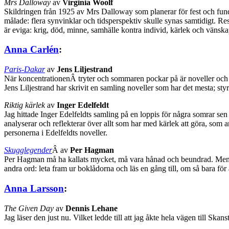
Mrs Dalloway
av
Virginia Woolf
Skildringen från 1925 av Mrs Dalloway som planerar för fest och funder
målade: flera synvinklar och tidsperspektiv skulle synas samtidigt. Re
är eviga: krig, död, minne, samhälle kontra individ, kärlek och vänsk
Anna Carlén
:
Paris-Dakar
av
Jens Liljestrand
När koncentrationenÂ tryter och sommaren pockar på är noveller och kort
Jens Liljestrand har skrivit en samling noveller som har det mesta; styrk
Riktig kärlek
av
Inger Edelfeldt
Jag hittade Inger Edelfeldts samling på en loppis för några somrar se
analyserar och reflekterar över allt som har med kärlek att göra, som an
personerna i Edelfeldts noveller.
Skugglegender
Â av
Per Hagman
Per Hagman må ha kallats mycket, må vara hånad och beundrad. Men n
andra ord: leta fram ur boklådorna och läs en gång till, om så bara fö
Anna Larsson
:
The Given Day
av
Dennis Lehane
Jag läser den just nu. Vilket ledde till att jag åkte hela vägen till Skan