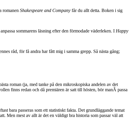
ska romanen
Shakespeare and Company
får du allt detta. Boken i sig
h anpassa sommarens läsning efter den förmodade väderleken. I
Happy
nnes råd, för få andra har fått mig i samma grepp. Så nästa gång;
 bästa roman (ja, med tanke på den mikroskopiska andelen av det
ollen finns redan och då premiären är satt till hösten, bör manÂ passa
ast bara passeras som ett statistiskt fakta. Det grundläggande temat
tt. Men mest av allt är det en väldigt bra historia som passar väl att