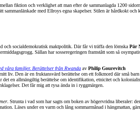
 mellan fiktion och verklighet att man efter de sammanlagda 1200 sidorna
 tätt sammanlänkade med Ellroys egna skapelser. Stilen är hårdkokt och 
d och socialdemokratisk maktpolitik. Där får vi träffa den lömska
Pär 
eftermiddagsgrogg. Sällan har sosseregeringen framstått som så osympa
ed våra familjer. Berättelser från Rwanda
av
Philip Gourevitch
mitt liv. Den är en fruktansvärd berättelse om ett folkmord där små ba
r det en allmängiltig berättelse om identifikation, etnicitet och koloni
anklagelser. Det får mig att rysa ända in i ryggmärgen.
imer
. Strunta i vad som har sagts om boken av högervridna liberaler: den
sformation. Läses under en varm och lång sommarmånad i hängmattan, gärn