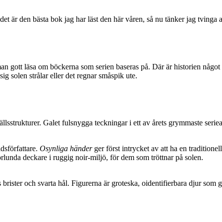
det är den bästa bok jag har läst den här våren, så nu tänker jag tvinga al
n gott läsa om böckerna som serien baseras på. Där är historien något
g solen strålar eller det regnar småspik ute.
lsstrukturer. Galet fulsnygga teckningar i ett av årets grymmaste serie
dsförfattare.
Osynliga händer
ger först intrycket av att ha en traditio
orlunda deckare i ruggig noir-miljö, för dem som tröttnar på solen.
 brister och svarta hål. Figurerna är groteska, oidentifierbara djur som