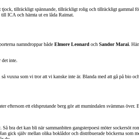
ock, tillräckligt spännande, tillräckligt rolig och tillräckligt gammal f
 till ICA och hämta ut en låda Raimat.
apporterna namndroppar både
Elmore Leonard
och
Sandor Marai
. Hän
 det inte.
 så vuxna som vi tror att vi kanske inte är. Blanda med att gå på bio oc
r eftersom ett eldsprutande berg gör att mumindalen svämmas över. Ett 
r
. Så bra det kan bli när sammanbiten gangsterpoesi möter sockersöt ro
 gick själv mellan olika boklådor och distribuerade böckerna som mer e
år du.