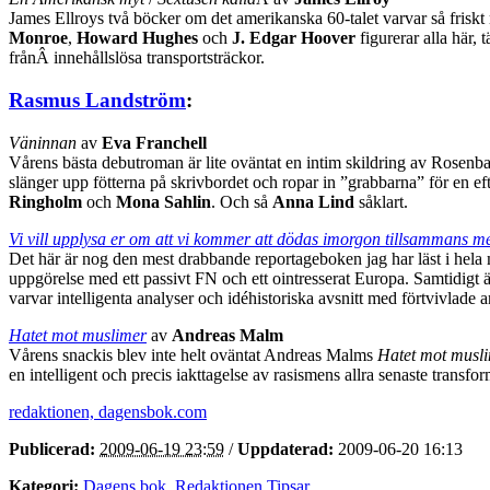
James Ellroys två böcker om det amerikanska 60-talet varvar så friskt
Monroe
,
Howard Hughes
och
J. Edgar Hoover
figurerar alla här,
frånÂ innehållslösa transportsträckor.
Rasmus Landström
:
Väninnan
av
Eva Franchell
Vårens bästa debutroman är lite oväntat en intim skildring av Rosenba
slänger upp fötterna på skrivbordet och ropar in ”grabbarna” för en 
Ringholm
och
Mona Sahlin
. Och så
Anna Lind
såklart.
Vi vill upplysa er om att vi kommer att dödas imorgon tillsammans m
Det här är nog den mest drabbande reportageboken jag har läst i hela 
uppgörelse med ett passivt FN och ett ointresserat Europa. Samtidigt ä
varvar intelligenta analyser och idéhistoriska avsnitt med förtvivlade 
Hatet mot muslimer
av
Andreas Malm
Vårens snackis blev inte helt oväntat Andreas Malms
Hatet mot musl
en intelligent och precis iakttagelse av rasismens allra senaste tran
redaktionen, dagensbok.com
Publicerad:
2009-06-19 23:59
/
Uppdaterad:
2009-06-20 16:13
Kategori:
Dagens bok
,
Redaktionen Tipsar