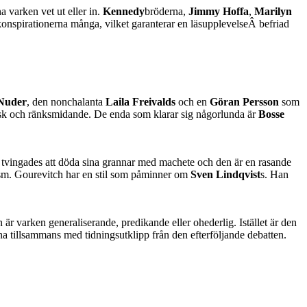
 varken vet ut eller in.
Kennedy
bröderna,
Jimmy Hoffa
,
Marilyn
konspirationerna många, vilket garanterar en läsupplevelseÂ befriad
Nuder
, den nonchalanta
Laila Freivalds
och en
Göran Persson
som
tisk och ränksmidande. De enda som klarar sig någorlunda är
Bosse
rn tvingades att döda sina grannar med machete och den är en rasande
alism. Gourevitch har en stil som påminner om
Sven Lindqvist
s. Han
 är varken generaliserande, predikande eller ohederlig. Istället är den
a tillsammans med tidningsutklipp från den efterföljande debatten.