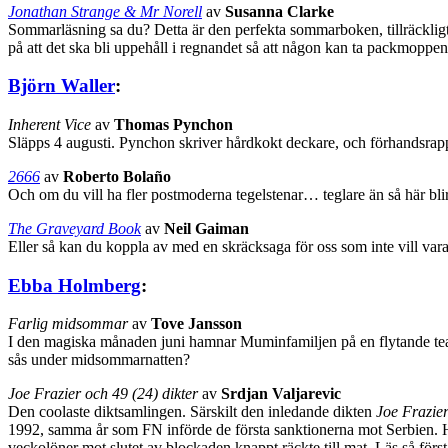
Jonathan Strange & Mr Norell
av
Susanna Clarke
Sommarläsning sa du? Detta är den perfekta sommarboken, tillräckligt tj
på att det ska bli uppehåll i regnandet så att någon kan ta packmoppen
Björn Waller
:
Inherent Vice
av
Thomas Pynchon
Släpps 4 augusti. Pynchon skriver hårdkokt deckare, och förhandsr
2666
av
Roberto Bolaño
Och om du vill ha fler postmoderna tegelstenar… teglare än så här blir
The Graveyard Book
av
Neil Gaiman
Eller så kan du koppla av med en skräcksaga för oss som inte vill vara
Ebba Holmberg
:
Farlig midsommar
av
Tove Jansson
I den magiska månaden juni hamnar Muminfamiljen på en flytande teate
sås under midsommarnatten?
Joe Frazier och 49 (24) dikter
av
Srdjan Valjarevic
Den coolaste diktsamlingen. Särskilt den inledande dikten
Joe Frazie
1992, samma år som FN införde de första sanktionerna mot Serbien. Han
veckolöner mot slutet av blockaden knappt räckte till mat. Läs så först