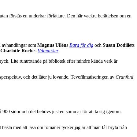
utan förstås en underbar författare. Den här vackra berättelsen om en
 på avhandlingar som
Magnus Ullén
s
Bara för dig
och
Susan Dodillet
s
h
Charlotte Roche
s
Våtmarker
.
tryck. Lite runtrotande på bibliotek efter mindre kända verk är
sperspektiv, och det låter ju lovande. Tevefilmatiseringen av
Cranford
på 900 sidor och det behövs just en sommar för att ta sig igenom.
ästa med att läsa om romaner tycker jag är att man får bryta från