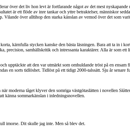
ar över det liv hon levt är fortfarande något av det mest nyskapande ma
sultatet är ett flöde av inre tankar och yttre betraktelser, människor se
ap. Vilande över alltihop den starka känslan av vemod över det som varit
a, kärnfulla stycken kanske den bästa läsningen. Bara att ta in i korta a
a, precision, samhällskritik och intressanta karaktärer. Alla är som ett li
n och upptäckte att den var utmärkt som omhuldande tröst på en ensam fi
das en sorts tidlöshet. Tidlöst på ett tidigt 2000-talssätt. Sju år senare
är moderna tåget klyver den somriga västgötaslätten i novellen
Slätte
r att känna sommarkänslan i inledningsnovellen.
stull imorse. Dit skulle jag inte. Men så blev det.