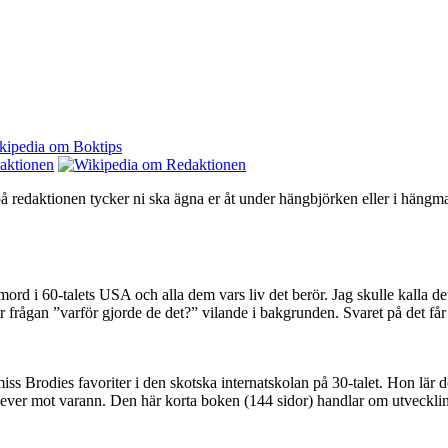
å redaktionen tycker ni ska ägna er åt under hängbjörken eller i hängma
mord i 60-talets USA och alla dem vars liv det berör. Jag skulle kalla det
rågan ”varför gjorde de det?” vilande i bakgrunden. Svaret på det får m
iss Brodies favoriter i den skotska internatskolan på 30-talet. Hon lär d
elever mot varann. Den här korta boken (144 sidor) handlar om utveckli