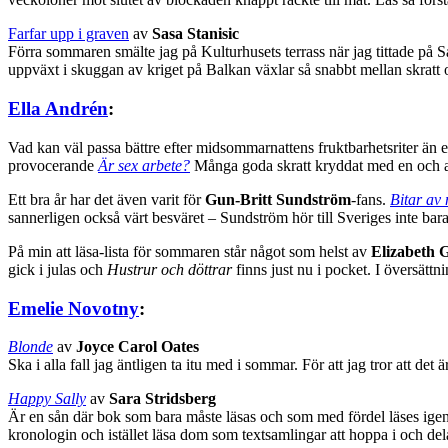
Farfar upp i graven
av
Sasa Stanisic
Förra sommaren smälte jag på Kulturhusets terrass när jag tittade på S
uppväxt i skuggan av kriget på Balkan växlar så snabbt mellan skratt 
Ella Andrén
:
Vad kan väl passa bättre efter midsommarnattens fruktbarhetsriter än 
provocerande
Är sex arbete?
Många goda skratt kryddat med en och an
Ett bra år har det även varit för
Gun-Britt Sundström
-fans.
Bitar av 
sannerligen också värt besväret – Sundström hör till Sveriges inte ba
På min att läsa-lista för sommaren står något som helst av
Elizabeth G
gick i julas och
Hustrur och döttrar
finns just nu i pocket. I översättn
Emelie Novotny
:
Blonde
av
Joyce Carol Oates
Ska i alla fall jag äntligen ta itu med i sommar. För att jag tror att 
Happy Sally
av
Sara Stridsberg
Är en sån där bok som bara måste läsas och som med fördel läses igen
kronologin och istället läsa dom som textsamlingar att hoppa i och dela