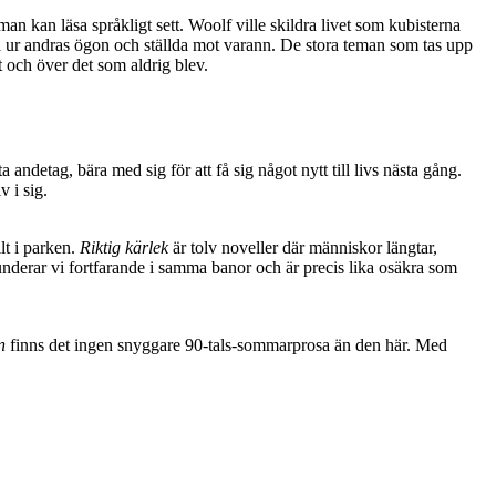
n kan läsa språkligt sett. Woolf ville skildra livet som kubisterna
dda ur andras ögon och ställda mot varann. De stora teman som tas upp
 och över det som aldrig blev.
ndetag, bära med sig för att få sig något nytt till livs nästa gång.
v i sig.
lt i parken.
Riktig kärlek
är tolv noveller där människor längtar,
 funderar vi fortfarande i samma banor och är precis lika osäkra som
n
finns det ingen snyggare 90-tals-sommarprosa än den här. Med