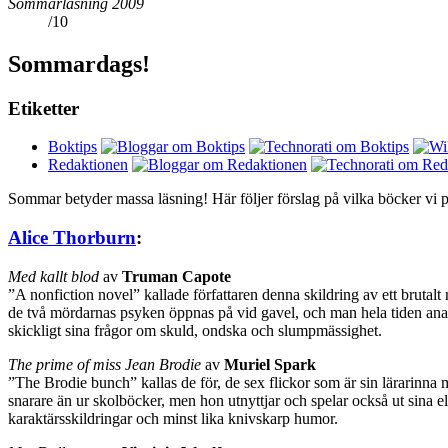
Sommarläsning 2009
/
10
Sommardags!
Etiketter
Boktips
Redaktionen
Sommar betyder massa läsning! Här följer förslag på vilka böcker vi p
Alice Thorburn
:
Med kallt blod
av
Truman Capote
”A nonfiction novel” kallade författaren denna skildring av ett brutalt 
de två mördarnas psyken öppnas på vid gavel, och man hela tiden anar f
skickligt sina frågor om skuld, ondska och slumpmässighet.
The prime of miss Jean Brodie
av
Muriel Spark
”The Brodie bunch” kallas de för, de sex flickor som är sin lärarinna m
snarare än ur skolböcker, men hon utnyttjar och spelar också ut sina 
karaktärsskildringar och minst lika knivskarp humor.