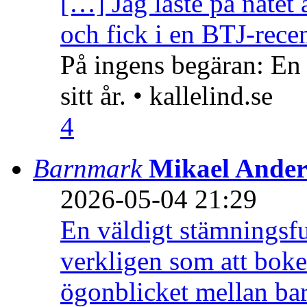
[…] Jag läste på nätet 
och fick i en BTJ-recen
På ingens begäran: En
sitt år. • kallelind.se
4
Barnmark
Mikael Ander
2026-05-04 21:29
En väldigt stämningsfu
verkligen som att boke
ögonblicket mellan ba