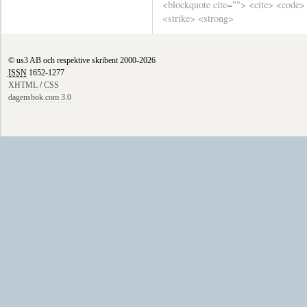
<blockquote cite=""> <cite> <code>
<strike> <strong>
© us3 AB och respektive skribent 2000-2026
ISSN
1652-1277
XHTML
/
CSS
dagensbok.com 3.0