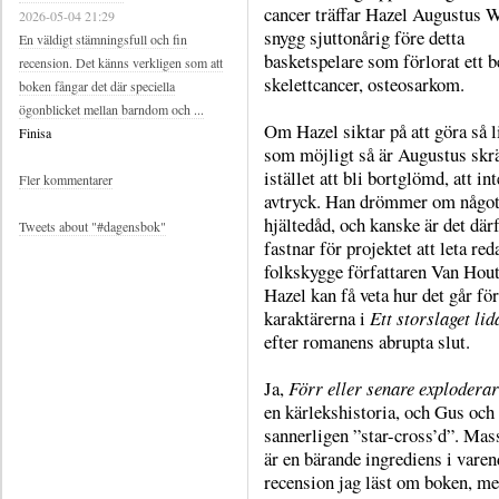
cancer träffar Hazel Augustus W
2026-05-04 21:29
snygg sjuttonårig före detta
En väldigt stämningsfull och fin
basketspelare som förlorat ett b
recension. Det känns verkligen som att
skelettcancer, osteosarkom.
boken fångar det där speciella
ögonblicket mellan barndom och ...
Om Hazel siktar på att göra så l
Finisa
som möjligt så är Augustus skr
istället att bli bortglömd, att int
Fler kommentarer
avtryck. Han drömmer om något
hjältedåd, och kanske är det där
Tweets about "#dagensbok"
fastnar för projektet att leta red
folkskygge författaren Van Houte
Hazel kan få veta hur det går för
karaktärerna i
Ett storslaget li
efter romanens abrupta slut.
Ja,
Förr eller senare exploderar
en kärlekshistoria, och Gus och
sannerligen ”star-cross’d”. Mas
är en bärande ingrediens i varen
recension jag läst om boken, m