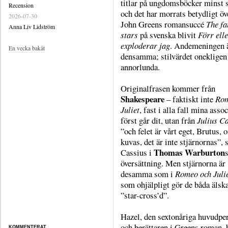
titlar på ungdomsböcker minst s
Recension
och det har morrats betydligt öv
2026-07-30
John Greens romansuccé
The fa
Anna Liv Lidström
stars
på svenska blivit
Förr ell
exploderar jag
. Andemeningen 
En vecka bakåt
densamma; stilvärdet onekligen
annorlunda.
Originalfrasen kommer från
Shakespeare
– faktiskt inte
Rom
Juliet
, fast i alla fall mina asso
först går dit, utan från
Julius C
”och felet är vårt eget, Brutus, 
kuvas, det är inte stjärnornas”, 
Thomas Warburton
Cassius i
översättning. Men stjärnorna är
desamma som i
Romeo och Juli
som ohjälpligt gör de båda älsk
”star-cross’d”.
Hazel, den sextonåriga huvudpe
och berättaren i Greens roman, 
KOMMENTERAT