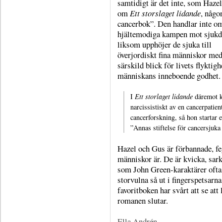
samtidigt är det inte, som Hazel
om
Ett storslaget lidande
, någo
cancerbok”. Den handlar inte o
hjältemodiga kampen mot sjuk
liksom upphöjer de sjuka till
överjordiskt fina människor med
särskild blick för livets flyktigh
människans inneboende godhet.
I
Ett storlaget lidande
däremot ko
narcissistiskt av en cancerpatien
cancerforskning, så hon startar 
”Annas stiftelse för cancersjuka 
Hazel och Gus är förbannade, fe
människor är. De är kvicka, sark
som John Green-karaktärer ofta 
storvulna så ut i fingerspetsar
favoritboken har svårt att se att 
romanen slutar.
Ella Andrén