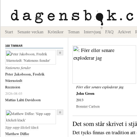
Start
Senaste veckan
Krönikor
Teman
Intervjuer
FAQ
Arkivet
168 TIMMAR
0
Nationens fiender
Peter Jakobsson, Fredrik
Stiernstedt
Recension
Förr eller senare exploderar jag
2026-08-03
John Green
Mattias Lahti Davidsson
2013
Bonnier Carlsen
0
Det som står skrivet i st
Sipp sapp klickeli klack
Det tycks finnas en tradition att
Matthew Diffee