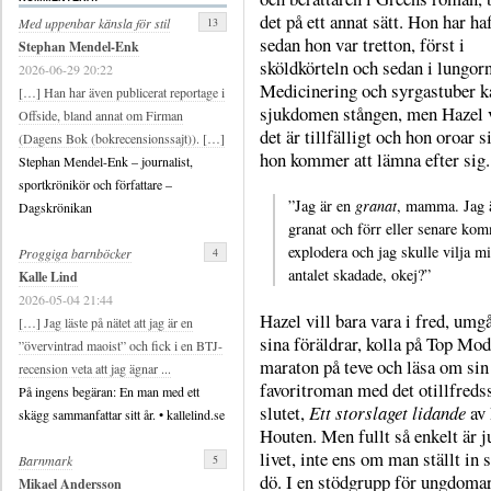
det på ett annat sätt. Hon har ha
13
Med uppenbar känsla för stil
sedan hon var tretton, först i
Stephan Mendel-Enk
sköldkörteln och sedan i lungorn
2026-06-29 20:22
Medicinering och syrgastuber k
[…] Han har även publicerat reportage i
sjukdomen stången, men Hazel v
Offside, bland annat om Firman
det är tillfälligt och hon oroar s
(Dagens Bok (bokrecensionssajt)). […]
hon kommer att lämna efter sig.
Stephan Mendel-Enk – journalist,
sportkrönikör och författare –
”Jag är en
granat
, mamma. Jag 
Dagskrönikan
granat och förr eller senare kom
explodera och jag skulle vilja m
4
Proggiga barnböcker
antalet skadade, okej?”
Kalle Lind
2026-05-04 21:44
Hazel vill bara vara i fred, um
[…] Jag läste på nätet att jag är en
sina föräldrar, kolla på Top Mod
”övervintrad maoist” och fick i en BTJ-
maraton på teve och läsa om sin
recension veta att jag ägnar ...
favoritroman med det otillfreds
På ingens begäran: En man med ett
slutet,
Ett storslaget lidande
av 
skägg sammanfattar sitt år. • kallelind.se
Houten. Men fullt så enkelt är j
livet, inte ens om man ställt in s
5
Barnmark
dö. I en stödgrupp för ungdoma
Mikael Andersson