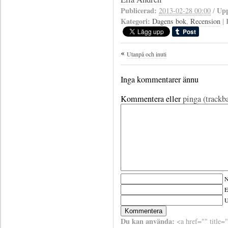
Publicerad:
Upp
2013-02-28 00:00
/
Kategori:
Dagens bok
,
Recension
|
Utanpå och inuti
Inga kommentarer ännu
Kommentera eller
pinga (trackb
N
E
Du kan använda:
<a href="" title=