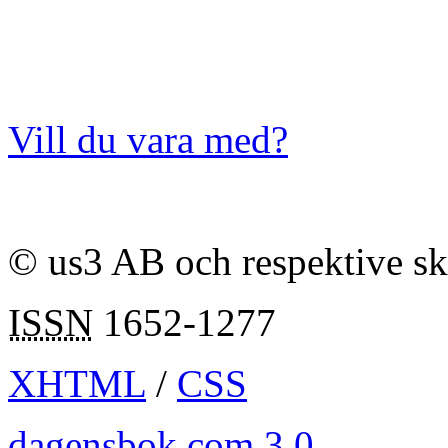
Vill du vara med?
© us3 AB och respektive s
ISSN
1652-1277
XHTML
/
CSS
dagensbok.com 3.0