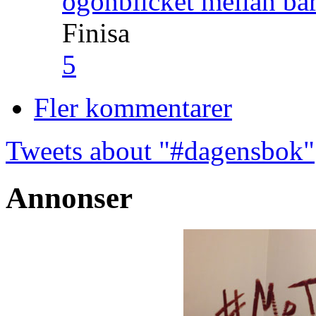
ögonblicket mellan ba
Finisa
5
Fler kommentarer
Tweets about "#dagensbok"
Annonser