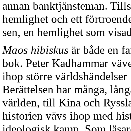
annan banktjänsteman. Till
hemlighet och ett förtroend
sen, en hemlighet som visade
Maos hibiskus
är både en far
bok. Peter Kadhammar väver p
ihop större världshändelser
Berättelsen har många, långa
världen, till Kina och Ryss
historien vävs ihop med his
ideologisk kamp. Som läsare 