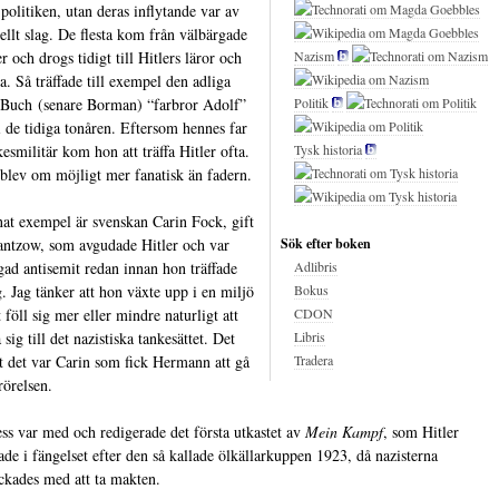
 politiken, utan deras inflytande var av
ellt slag. De flesta kom från välbärgade
r och drogs tidigt till Hitlers läror och
Nazism
a. Så träffade till exempel den adliga
Buch (senare Borman) “farbror Adolf”
Politik
i de tidiga tonåren. Eftersom hennes far
kesmilitär kom hon att träffa Hitler ofta.
Tysk historia
blev om möjligt mer fanatisk än fadern.
nat exempel är svenskan Carin Fock, gift
ntzow, som avgudade Hitler och var
Sök efter boken
gad antisemit redan innan hon träffade
Adlibris
. Jag tänker att hon växte upp i en miljö
Bokus
 föll sig mer eller mindre naturligt att
CDON
 sig till det nazistiska tankesättet. Det
Libris
tt det var Carin som fick Hermann att gå
Tradera
rörelsen.
ess var med och redigerade det första utkastet av
Mein Kampf
, som Hitler
tade i fängelset efter den så kallade ölkällarkuppen 1923, då nazisterna
ckades med att ta makten.