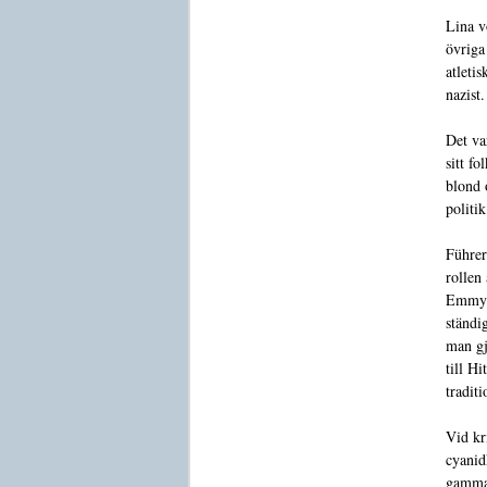
Lina v
övriga
atleti
nazist.
Det va
sitt f
blond 
politi
Führer
rollen
Emmy G
ständi
man gj
till H
tradit
Vid kr
cyanid
gammal