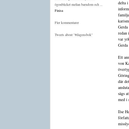
delta i
ögonblicket mellan barndom och ...
inform
Finisa
familje
karism
Fler kommentarer
Gerda 
redan 
Tweets about "#dagensbok"
var yr
Gerda 
Ett an
von Ka
överty
Göring
där det
ansluta
sägs a
med i 
Ilse H
förfat
missly