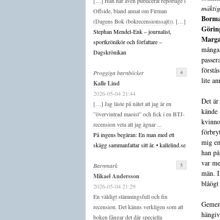
[…] Han har även publicerat reportage i
mäktig
Offside, bland annat om Firman
Borm
(Dagens Bok (bokrecensionssajt)). […]
Görin
Stephan Mendel-Enk – journalist,
Marga
sportkrönikör och författare –
många 
Dagskrönikan
passer
förstå
4
Proggiga barnböcker
lite a
Kalle Lind
2026-05-04 21:44
Det är 
[…] Jag läste på nätet att jag är en
kände 
”övervintrad maoist” och fick i en BTJ-
kvinno
recension veta att jag ägnar ...
förbry
På ingens begäran: En man med ett
mig em
skägg sammanfattar sitt år. • kallelind.se
han på
var me
5
Barnmark
män. I
Mikael Andersson
blåögt 
2026-05-04 21:29
En väldigt stämningsfull och fin
Gemens
recension. Det känns verkligen som att
hängiv
boken fångar det där speciella