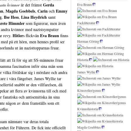
Gerda
aste kvinnor
är det främst
Eva Braun
an
Magda Goebbels
Carin
Emmy
,
,
och
g
Ilse Hess
Lina Heydrich
,
,
samt
rete Himmler
som figurerar, men även
Facklitteratur
andra kvinnor med nazistsympatier
Hitler
Eva Braun
ar revy.
s flickvän
finns
s med på ett hörn, men hennes profil ser
Herman Göring
nnorlunda ut än nazisttopparnas fruar.
lätt att få för sig att SS-männens fruar
Historia
samma fascination inför sina män som
r vilka förälskar sig i mördare och andra
James Wyllie
tare i våra fängelser. James Wyllie tar
ellertid snabbt ur den villfarelsen, då
pekar att flera av kvinnorna till och med
Könsroller/genus
r fanatiska och antisemitiska än sina
nte någon av dem framställs som ett
offer.
Kvinnohistoria
am nämnare var deras totala
enhet för Führern. De fick inte officiellt
Magda Goebbles