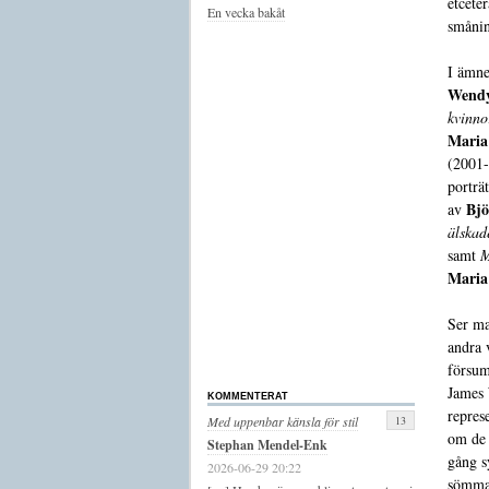
etcete
En vecka bakåt
småni
I ämne
Wendy
kvinnor
Maria
(2001-
porträt
Bjö
av
älskad
samt
M
Maria
Ser ma
andra 
försum
James 
KOMMENTERAT
repres
13
Med uppenbar känsla för stil
om de 
Stephan Mendel-Enk
gång s
2026-06-29 20:22
sömma