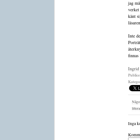
jag må
verket
känt s
läsaren
Inte d
Porträ
återkn
finnas
Ingrid
Publice
Kategor
Något
litter
Inga k
Komme