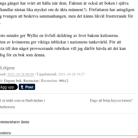
nga gånger har svårt att hålla isär dem. Faktum är också att boken i själva
 handlar nästan lika mycket om de äkta männen(!). Författaren har antagligen
ig tvungen att beskriva sammanhangen, men det känns likväl frustrerande för
.
esto mindre ger Wyllie en livfull skildring av livet bakom kulisserna.
tten av kvinnorna ger viktiga inblickar i nazismens tankevärld. För att
yta till den något provocerande rubriken vill jag därför hävda att det kan
 fog för en bok som denna.
 Löfgren
rad:
2021-10-28 00:00
/
Uppdaterad:
2021-10-26 19:27
i:
Dagens bok
,
Recension
|
Recension:
#8612
 så unikt som en bladvändare i
Dags att börja kryssa tornen?
aturhistoria
ommentarer ännu
ntera