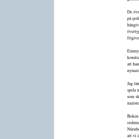
De övr
på pol
hängiv
överty
frigiv
Emmy 
konsts
att han
nynazi
Jag tän
spela 
som sk
naziste
Boken 
ordning
Nürnbe
att vi 