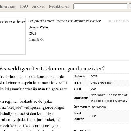
Intervjuer
FAQ
Arkivet
Redaktionen
Nazisternas fruar: Tredje rikets mäktigaste kvinnor
RECENSION
James Wyllie
2021
Lind & Co
vs verkligen fler böcker om gamla nazister?
are år har man kunnat konstatera att de
Utgiven
2021
iska kvinnorna spelade en mer aktiv roll i
ISBN
9789179033804
ska krigsmaskineriet än man tidigare anat.
Sidor
309
Nazi Wives: The Women at
Orginaltitel
m regimen önskade se de tyska
the Top of Hitler's Germany
rna “kedjade” vid spisen, gjorde kriget
Översättare
Jan Wibom
dvändigt att också den kvinnliga
Först
2020
kraften nyttjades inom jordbruket, på
utgiven
er och kontor, i koncentrationslägren