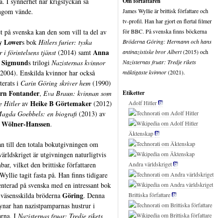
ra. I synnerhet när krigslyckan så
Om författaren
ngom vände.
James Wyllie är brittisk författare och
tv-profil. Han har gjort en flertal filmer
t på svenska kan den som vill ta del av
för BBC. På svenska finns böckerna
 Lower
s bok
Hitlers furier: tyska
Bröderna Göring: Hermann och hans
Anna
 i förintelsens tjänst
(2014) samt
antinazistiske bror Albert
(2015) och
 Sigmund
s trilogi
Nazisternas kvinnor
Nazisternas fruar: Tredje rikets
2004). Enskilda kvinnor har också
mäktigaste kvinnor
(2021).
terats i
Carin Göring skriver hem
(1990)
rn Fontander
,
Eva Braun: kvinnan som
Etiketter
Heike B Görtemaker
e Hitler
av
(2012)
Adolf Hitler
agda Goebbels: en biografi
(2013) av
 Wölner-Hanssen
.
Äktenskap
n till den totala bokutgivningen om
världskriget är utgivningen naturligtvis
bar, vilket den brittiske författaren
Andra världskriget
Wyllie tagit fasta på. Han finns tidigare
enterad på svenska med en intressant bok
Göring
väsensskilda bröderna
. Denna
Brittiska författare
ynar han nazistpamparnas hustrur i
rna. I
Nazisternas fruar: Tredje rikets