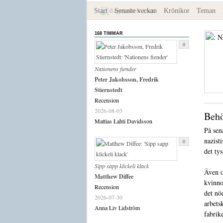
Start
Senaste veckan
Krönikor
Teman
168 TIMMAR
0
Nationens fiender
Peter Jakobsson, Fredrik
Stiernstedt
Recension
2026-08-03
Behö
Mattias Lahti Davidsson
På sen
nazist
0
det ty
Sipp sapp klickeli klack
Även o
Matthew Diffee
kvinno
Recension
det nö
2026-07-30
arbets
Anna Liv Lidström
fabrik