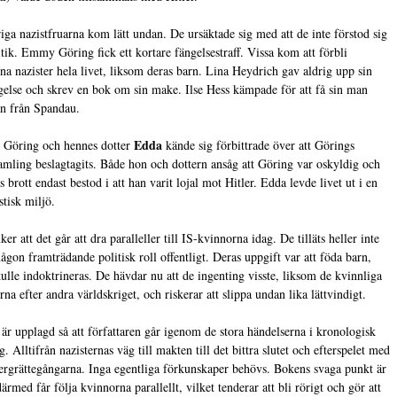
iga nazistfruarna kom lätt undan. De ursäktade sig med att de inte förstod sig
itik. Emmy Göring fick ett kortare fängelsestraff. Vissa kom att förbli
na nazister hela livet, liksom deras barn. Lina Heydrich gav aldrig upp sin
gelse och skrev en bok om sin make. Ilse Hess kämpade för att få sin man
en från Spandau.
Edda
Göring och hennes dotter
kände sig förbittrade över att Görings
amling beslagtagits. Både hon och dottern ansåg att Göring var oskyldig och
s brott endast bestod i att han varit lojal mot Hitler. Edda levde livet ut i en
stisk miljö.
ker att det går att dra paralleller till IS-kvinnorna idag. De tilläts heller inte
någon framträdande politisk roll offentligt. Deras uppgift var att föda barn,
ulle indoktrineras. De hävdar nu att de ingenting visste, liksom de kvinnliga
rna efter andra världskriget, och riskerar att slippa undan lika lättvindigt.
är upplagd så att författaren går igenom de stora händelserna i kronologisk
. Alltifrån nazisternas väg till makten till det bittra slutet och efterspelet med
rgrättegångarna. Inga egentliga förkunskaper behövs. Bokens svaga punkt är
därmed får följa kvinnorna parallellt, vilket tenderar att bli rörigt och gör att