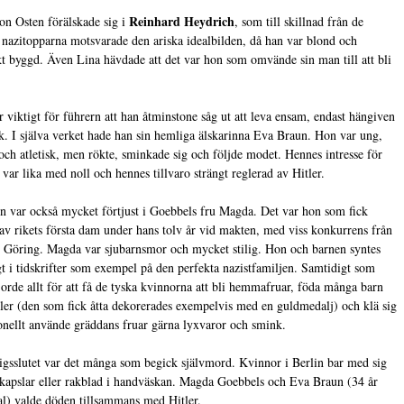
Reinhard Heydrich
on Osten förälskade sig i
, som till skillnad från de
 nazitopparna motsvarade den ariska idealbilden, då han var blond och
skt byggd. Även Lina hävdade att det var hon som omvände sin man till att bli
r viktigt för führern att han åtminstone såg ut att leva ensam, endast hängiven
olk. I själva verket hade han sin hemliga älskarinna Eva Braun. Hon var ung,
och atletisk, men rökte, sminkade sig och följde modet. Hennes intresse för
k var lika med noll och hennes tillvaro strängt reglerad av Hitler.
n var också mycket förtjust i Goebbels fru Magda. Det var hon som fick
 av rikets första dam under hans tolv år vid makten, med viss konkurrens från
öring. Magda var sjubarnsmor och mycket stilig. Hon och barnen syntes
gt i tidskrifter som exempel på den perfekta nazistfamiljen. Samtidigt som
orde allt för att få de tyska kvinnorna att bli hemmafruar, föda många barn
itler (den som fick åtta dekorerades exempelvis med en guldmedalj) och klä sig
ionellt använde gräddans fruar gärna lyxvaror och smink.
igsslutet var det många som begick självmord. Kvinnor i Berlin bar med sig
kapslar eller rakblad i handväskan. Magda Goebbels och Eva Braun (34 år
) valde döden tillsammans med Hitler.