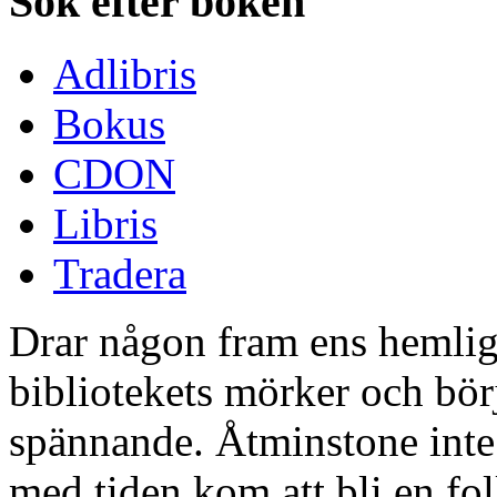
Sök efter boken
Adlibris
Bokus
CDON
Libris
Tradera
Drar någon fram ens hemli
bibliotekets mörker och börj
spännande. Åtminstone int
med tiden kom att bli en fo