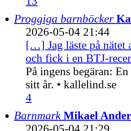
13
Proggiga barnböcker
Ka
2026-05-04 21:44
[…] Jag läste på nätet 
och fick i en BTJ-recen
På ingens begäran: En
sitt år. • kallelind.se
4
Barnmark
Mikael Ander
2026-05-04 21:29