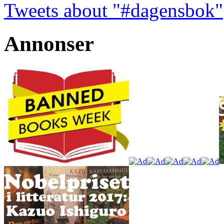
Tweets about "#dagensbok"
Annonser