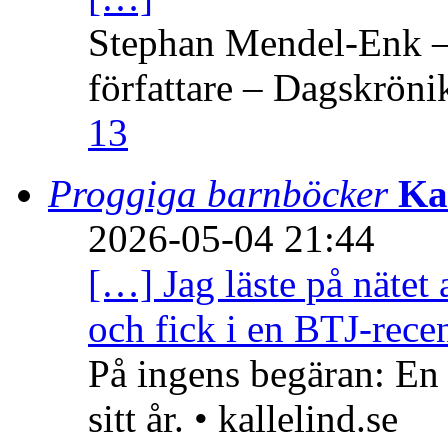
Stephan Mendel-Enk – 
författare – Dagskröni
13
Proggiga barnböcker
Ka
2026-05-04 21:44
[…] Jag läste på nätet 
och fick i en BTJ-recen
På ingens begäran: En
sitt år. • kallelind.se