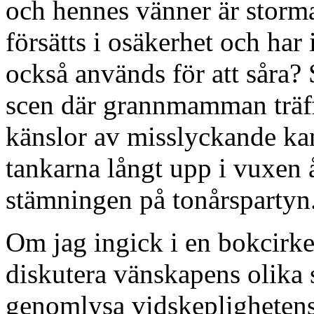
och hennes vänner är storm
försätts i osäkerhet och har 
också används för att såra?
scen där grannmamman träffar
känslor av misslyckande ka
tankarna långt upp i vuxen å
stämningen på tonårspartyn
Om jag ingick i en bokcirkel
diskutera vänskapens olika 
genomlysa vidskeplighetens p