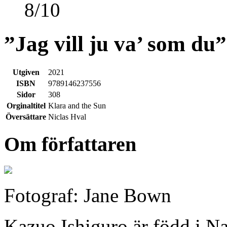
8
/
10
”Jag vill ju va’ som du”
Utgiven
2021
ISBN
9789146237556
Sidor
308
Orginaltitel
Klara and the Sun
Översättare
Niclas Hval
Om författaren
Fotograf: Jane Bown
Kazuo Ishiguro är född i N