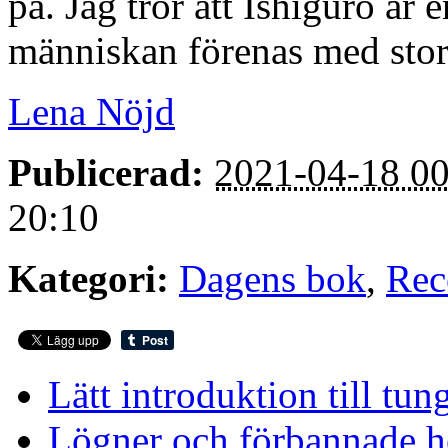
på. Jag tror att Ishiguro är 
människan förenas med sto
Lena Nöjd
Publicerad:
2021-04-18 00
20:10
Kategori:
Dagens bok
,
Rec
Lätt introduktion till tu
Lögner och förbannade h