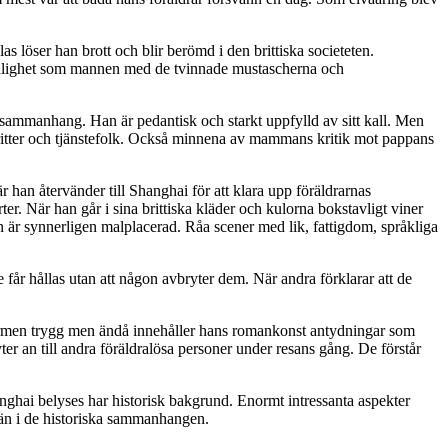
s löser han brott och blir berömd i den brittiska societeten.
ersonlighet som mannen med de tvinnade mustascherna och
a sammanhang. Han är pedantisk och starkt uppfylld av sitt kall. Men
ritter och tjänstefolk. Också minnena av mammans kritik mot pappans
 han återvänder till Shanghai för att klara upp föräldrarnas
r. När han går i sina brittiska kläder och kulorna bokstavligt viner
n är synnerligen malplacerad. Råa scener med lik, fattigdom, språkliga
får hållas utan att någon avbryter dem. När andra förklarar att de
r formen trygg men ändå innehåller hans romankonst antydningar som
nyter an till andra föräldralösa personer under resans gång. De förstår
Shanghai belyses har historisk bakgrund. Enormt intressanta aspekter
lemän i de historiska sammanhangen.