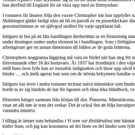
han återförd till England för att växa upp med en förmyndare.
I romanen får läsaren följa den vuxne Christopher när han uppfyller si
Skildringen glider farligt nära att bli en parodi av en pusseldeckare
genomströmmas av en självgod stolthet för varje uppklarat fall.
Ishiguro är bra på att låta handlingen återberättas ur en förnumstig m
under läsningen smiter andra element in i handlingen. Som i förbigå
arbetsgivare ger en annan dimension till bilden av de goda britterna.
Christophers noggranna läggning må vara en fördel när han steg för ste
försvinnande efter 18 års bortavaro. År 1937 har frontlinjen i den väp
intill hans öron fylls han av moralisk indignation och läxar upp såväl
hinder … och ändå agerar han som om de största bekymren handlar om 
Ishiguro har även i andra romaner tecknat naiva människor som hindras 
borde ta av sig bindeln de har för ögonen och sluta leka blindbock, ver
Historien hänger samman från början till slut. Platserna. Människorna
visar att allt inte är som det verkar. Det är också fint att följa huvudp
varandra intuitivt.
I tillägg är ämnet som behandlas i
Vi som var föräldralösa
inte hämtat 
träder fram, och jag kan konstatera att det finns en del länder som fyl