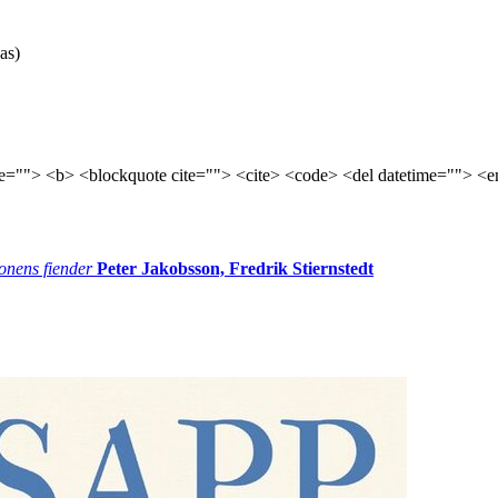
as)
tle=""> <b> <blockquote cite=""> <cite> <code> <del datetime=""> <e
onens fiender
Peter Jakobsson, Fredrik Stiernstedt