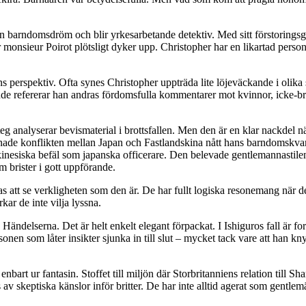
n barndomsdröm och blir yrkesarbetande detektiv. Med sitt förstoringsgla
 där monsieur Poirot plötsligt dyker upp. Christopher har en likartad p
ans perspektiv. Ofta synes Christopher uppträda lite löjeväckande i olik
ende refererar han andras fördomsfulla kommentarer mot kvinnor, icke-b
g analyserar bevismaterial i brottsfallen. Men den är en klar nackdel när
nade konflikten mellan Japan och Fastlandskina nått hans barndomskvarte
 kinesiska befäl som japanska officerare. Den belevade gentlemannastile
brister i gott uppförande.
att se verkligheten som den är. De har fullt logiska resonemang när de 
kar de inte vilja lyssna.
. Händelserna. Det är helt enkelt elegant förpackat. I Ishiguros fall ä
ersonen som låter insikter sjunka in till slut – mycket tack vare att han k
enbart ur fantasin. Stoffet till miljön där Storbritanniens relation till 
ls av skeptiska känslor inför britter. De har inte alltid agerat som gent