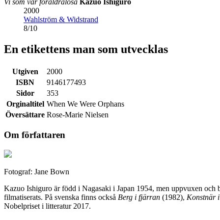
Vi som var föräldralösa
Kazuo Ishiguro
2000
Wahlström & Widstrand
8
/
10
En etikettens man som utvecklas
Utgiven
2000
ISBN
9146177493
Sidor
353
Orginaltitel
When We Were Orphans
Översättare
Rose-Marie Nielsen
Om författaren
Fotograf: Jane Bown
Kazuo Ishiguro är född i Nagasaki i Japan 1954, men uppvuxen och bo
filmatiserats. På svenska finns också
Berg i fjärran
(1982),
Konstnär i
Nobelpriset i litteratur 2017.