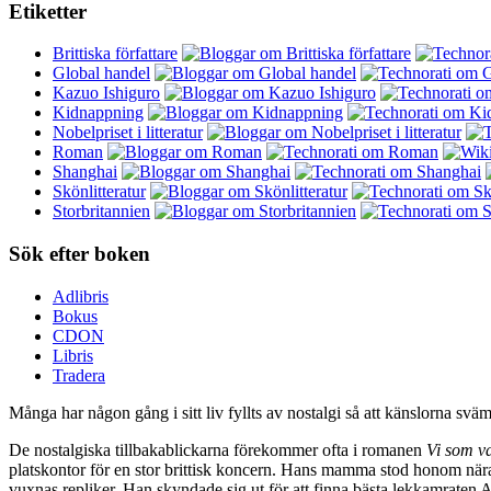
Etiketter
Brittiska författare
Global handel
Kazuo Ishiguro
Kidnappning
Nobelpriset i litteratur
Roman
Shanghai
Skönlitteratur
Storbritannien
Sök efter boken
Adlibris
Bokus
CDON
Libris
Tradera
Många har någon gång i sitt liv fyllts av nostalgi så att känslorna svämm
De nostalgiska tillbakablickarna förekommer ofta i romanen
Vi som va
platskontor för en stor brittisk koncern. Hans mamma stod honom när
vuxnas repliker. Han skyndade sig ut för att finna bästa lekkamraten