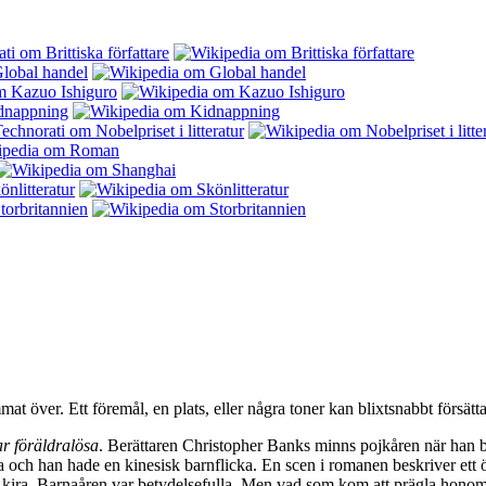
at över. Ett föremål, en plats, eller några toner kan blixtsnabbt försätta 
r föräldralösa
. Berättaren Christopher Banks minns pojkåren när han b
a och han hade en kinesisk barnflicka. En scen i romanen beskriver ett
 Akira. Barnaåren var betydelsefulla. Men vad som kom att prägla honom