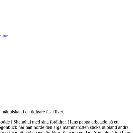
människan i en tidigare fas i livet.
odde i Shanghai med sina föräldrar. Hans pappa arbetade på ett
 ögonblick när han hörde den arga mammarösten sticka ut bland andra
 mest var att båda hans föräldrar försvann en dag. Som elvaåring blev