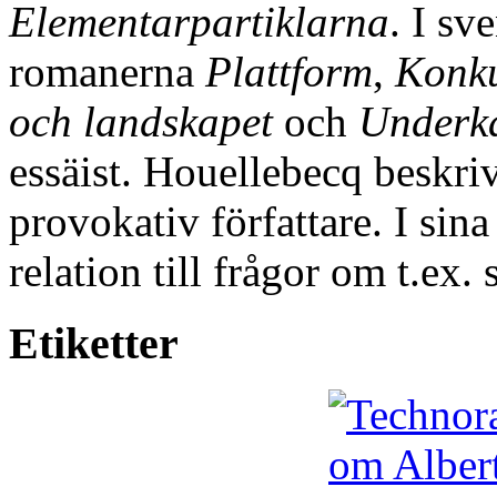
Elementarpartiklarna
. I sv
romanerna
Plattform
,
Konku
och landskapet
och
Underka
essäist. Houellebecq beskri
provokativ författare. I sin
relation till frågor om t.ex.
Etiketter