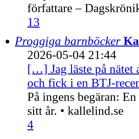
författare – Dagskröni
13
Proggiga barnböcker
Ka
2026-05-04 21:44
[…] Jag läste på nätet 
och fick i en BTJ-recen
På ingens begäran: En
sitt år. • kallelind.se
4