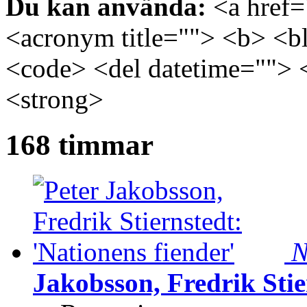
Du kan använda:
<a href="
<acronym title=""> <b> <bl
<code> <del datetime=""> 
<strong>
168 timmar
N
Jakobsson, Fredrik Stie