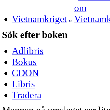
Vietnamkriget
Sök efter boken
Adlibris
Bokus
CDON
Libris
Tradera
Mannen på omslaget ser lite