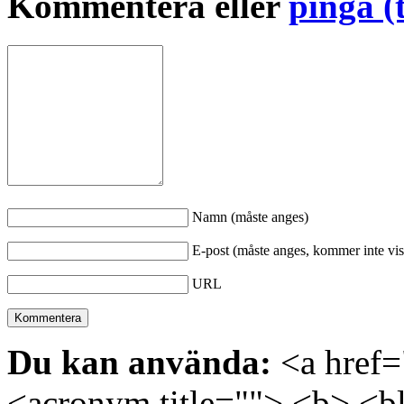
Kommentera eller
pinga (
Namn (måste anges)
E-post (måste anges, kommer inte vis
URL
Du kan använda:
<a href="
<acronym title=""> <b> <bl