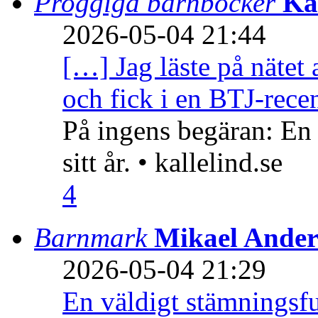
Proggiga barnböcker
Ka
2026-05-04 21:44
[…] Jag läste på nätet 
och fick i en BTJ-recen
På ingens begäran: En
sitt år. • kallelind.se
4
Barnmark
Mikael Ander
2026-05-04 21:29
En väldigt stämningsfu