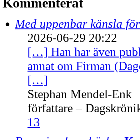
Kommenterat
Med uppenbar känsla för
2026-06-29 20:22
[…] Han har även publi
annat om Firman (Dage
[…]
Stephan Mendel-Enk – 
författare – Dagskröni
13