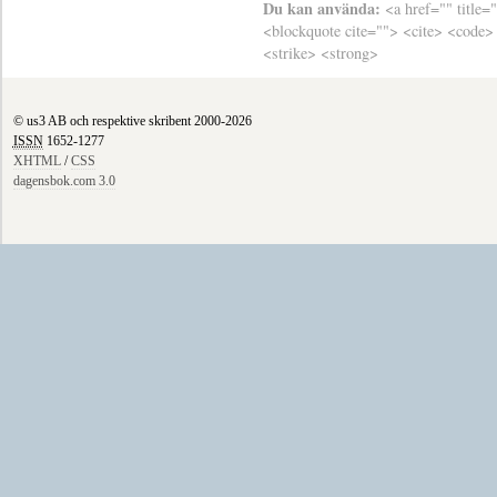
Du kan använda:
<a href="" title=
<blockquote cite=""> <cite> <code>
<strike> <strong>
© us3 AB och respektive skribent 2000-2026
ISSN
1652-1277
XHTML
/
CSS
dagensbok.com 3.0