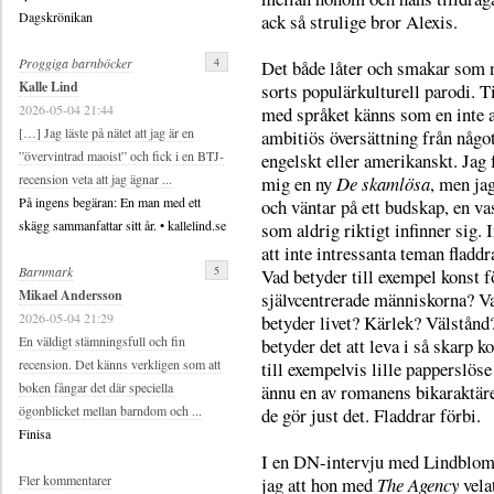
Dagskrönikan
ack så strulige bror Alexis.
4
Proggiga barnböcker
Det både låter och smakar som 
Kalle Lind
sorts populärkulturell parodi. T
2026-05-04 21:44
med språket känns som en inte a
[…] Jag läste på nätet att jag är en
ambitiös översättning från något
”övervintrad maoist” och fick i en BTJ-
engelskt eller amerikanskt. Jag 
recension veta att jag ägnar ...
mig en ny
De skamlösa
, men jag
På ingens begäran: En man med ett
och väntar på ett budskap, en va
skägg sammanfattar sitt år. • kallelind.se
som aldrig riktigt infinner sig. I
att inte intressanta teman fladdr
5
Barnmark
Vad betyder till exempel konst f
Mikael Andersson
självcentrerade människorna? V
2026-05-04 21:29
betyder livet? Kärlek? Välstånd
En väldigt stämningsfull och fin
betyder det att leva i så skarp k
recension. Det känns verkligen som att
till exempelvis lille papperslös
boken fångar det där speciella
ännu en av romanens bikaraktär
ögonblicket mellan barndom och ...
de gör just det. Fladdrar förbi.
Finisa
I en DN-intervju med Lindblom
Fler kommentarer
jag att hon med
The Agency
vela