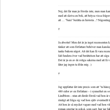
Nej, det får man ju förstås inte, men man kan
med att skriva en bok, att belysa vissa frågor p
att … ”bara” berätta en historia ..? Någonting
#
Ja absolut! Men det är ju inget recensenten ka
tänker att som författare behöver man kanske
tanke bakom något. Att det kan få vara recens
fall fundera över vad berättelsen har att säga i
Det är ju en av de roliga sakerna med att få v
låter jag ingen ta ifrån mig. :)
#
Jag uppfattar det inte precis som att ”ta häns
480 sidor av en författare – i synnerhet en so
Lindblom – utan att direkt förstå vad hon är u
rimligt att fråga sig vad hon själv eventuellt t
Att hon är så mycket vagare med vad hon vil
roman speglar ju också, som sagt, hur jag fa