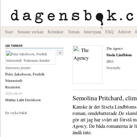
Start
Senaste veckan
Krönikor
Teman
Intervjuer
FAQ
Arkivet
168 TIMMAR
The Agency
0
Sisela Lindblom
2011
Nationens fiender
Norstedts
Peter Jakobsson, Fredrik
Stiernstedt
Recension
2026-08-03
Semolina Pritchard, clim
Mattias Lahti Davidsson
Kanske är det Sisela Lindbloms
roman, omdebatterade
De skam
En vecka bakåt
gör att jag har svårt att förstå 
Agency
. De båda romanerna är l
ändå inte.