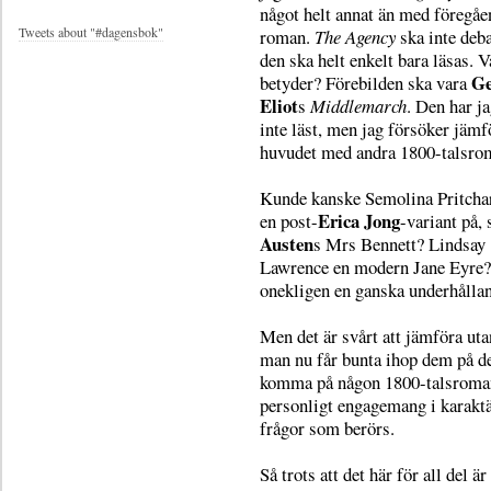
något helt annat än med föregåe
Tweets about "#dagensbok"
roman.
The Agency
ska inte deba
den ska helt enkelt bara läsas. V
Ge
betyder? Förebilden ska vara
Eliot
s
Middlemarch
. Den har ja
inte läst, men jag försöker jämf
huvudet med andra 1800-talsro
Kunde kanske Semolina Pritcha
Erica Jong
en post-
-variant på, 
Austen
s Mrs Bennett? Lindsay
Lawrence en modern Jane Eyre?
onekligen en ganska underhållan
Men det är svårt att jämföra ut
man nu får bunta ihop dem på det
komma på någon 1800-talsroman 
personligt engagemang i karaktä
frågor som berörs.
Så trots att det här för all del 