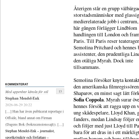
Återigen står en grupp välbärga
storstadsmänniskor med glassig
medierelaterade jobb i centrum
här gången förlägger Lindblom
handlingen till London och fram
Paris. Till Paris reser teaterage
Semolina Pritchard och hennes 
assistenter, den prudentliga Lin
den otåliga Myrah. Dock inte
tillsammans.
Semolina försöker knyta kontak
den amerikanska filmregissören
KOMMENTERAT
13
Med uppenbar känsla för stil
Shaparov, en minst sagt lätt för
Sofia Coppola
Stephan Mendel-Enk
. Myrah surar öve
2026-06-29 20:22
hennes försök att ragga upp en 
[…] Han har även publicerat reportage i
ung skådespelare, Lloyd Khan, g
Offside, bland annat om Firman
fanders, medan Lindsay följer 
(Dagens Bok (bokrecensionssajt)). […]
och följer med just Lloyd till Pa
Stephan Mendel-Enk – journalist,
bara för att dras in i ett märklig
sportkrönikör och författare –
mellan honom och hans tilldra