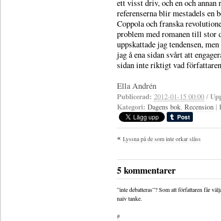
ett visst driv, och en och annan 
referenserna blir mestadels en 
Coppola och franska revolutionen
problem med romanen till stor 
uppskattade jag tendensen, men f
jag å ena sidan svårt att engage
sidan inte riktigt vad författaren
Ella Andrén
Publicerad:
Upp
2012-01-15 00:00
/
Kategori:
Dagens bok
,
Recension
|
Lyssna på de som inte orkar slåss
5 kommentarer
”inte debatteras”? Som att författaren får väl
naiv tanke.
#