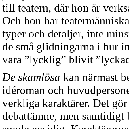
till teatern, där hon är ver
Och hon har teatermänniskan
typer och detaljer, inte mins
de små glidningarna i hur in
vara ”lycklig” blivit ”lycka
De skamlösa
kan närmast be
idéroman och huvudpersoner
verkliga karaktärer. Det gör
debattämne, men samtidigt b
smula ensidig. Karaktärerna