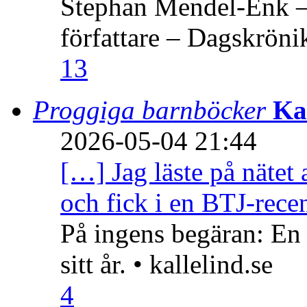
Stephan Mendel-Enk – 
författare – Dagskröni
13
Proggiga barnböcker
Ka
2026-05-04 21:44
[…] Jag läste på nätet 
och fick i en BTJ-recen
På ingens begäran: En
sitt år. • kallelind.se
4