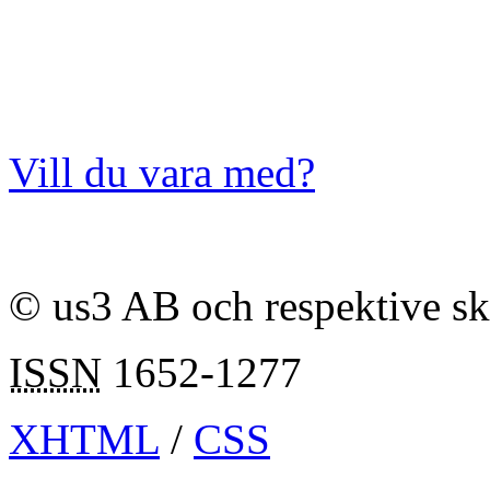
Vill du vara med?
© us3 AB och respektive s
ISSN
1652-1277
XHTML
/
CSS