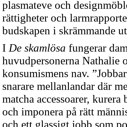
plasmateve och designmöbl
rättigheter och larmrapporte
budskapen i skrämmande uts
I
De skamlösa
fungerar dam
huvudpersonerna Nathalie o
konsumismens nav. ”Jobbar” 
snarare mellanlandar där m
matcha accessoarer, kurera 
och imponera på rätt människ
och ett glassigt jobb som p