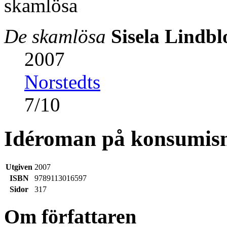
De skamlösa
Sisela Lindb
2007
Norstedts
7
/
10
Idéroman på konsumism
Utgiven
2007
ISBN
9789113016597
Sidor
317
Om författaren