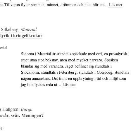
tna.Tillvaron flyter samman; minnet, drömmen och nuet blir ett…
Läs mer
 Silkeberg:
Material
lyrik i kringelikrokar
Sidorna i Material är stundtals späckade med ord, en prosalyrisk
smet utan stor bokstav, men med mycket närvaro. Språken
blandar sig med varandra. Jaget befinner sig stundtals i
Stockholm, stundtals i Petersburg, stundtals i Göteborg, stundtals
någon annanstans. Det finns en uppbrytning i tid och miljö som
jag inte lyckas reda ut…
Läs mer
 Hallgren:
Burqa
 svår, svår. Meningen?