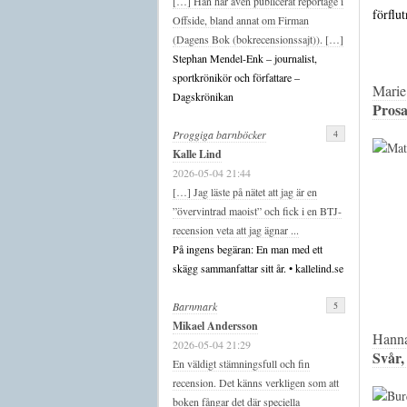
[…] Han har även publicerat reportage i
förflu
Offside, bland annat om Firman
(Dagens Bok (bokrecensionssajt)). […]
Stephan Mendel-Enk – journalist,
sportkrönikör och författare –
Marie
Dagskrönikan
Prosa
4
Proggiga barnböcker
Kalle Lind
2026-05-04 21:44
[…] Jag läste på nätet att jag är en
”övervintrad maoist” och fick i en BTJ-
recension veta att jag ägnar ...
På ingens begäran: En man med ett
skägg sammanfattar sitt år. • kallelind.se
5
Barnmark
Mikael Andersson
Hanna
2026-05-04 21:29
Svår,
En väldigt stämningsfull och fin
recension. Det känns verkligen som att
boken fångar det där speciella