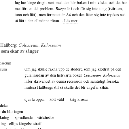
Jag har länge dragit runt med den här boken i min väska, och det har
medfört en del problem.
Burqa
är i och för sig inte tung (tvärtom,
tunn och lätt), men formatet är A4 och den låter sig inte tryckas ned
så lätt i den allmänna röran…
Läs mer
Hallberg:
Colosseum, Kolosseum
s som ekar av sånger
Om jag skulle räkna upp de stödord som jag klottrat på den
gula insidan av den helsvarta boken
Colosseum, Kolosseum
inför skrivandet av denna recension och samtidigt försöka
imitera Hallbergs stil så skulle det bli ungefär såhär:
djur kroppar    kött våld     krig krossa

elar 

r du blir ingen

kning     sprudlande    vårkänslor

ng   ellips fängelse straff 
