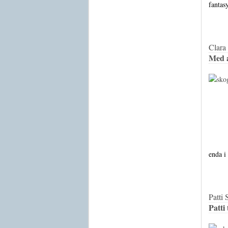
fantas
Clara
Med 
enda i
Patti
Patti