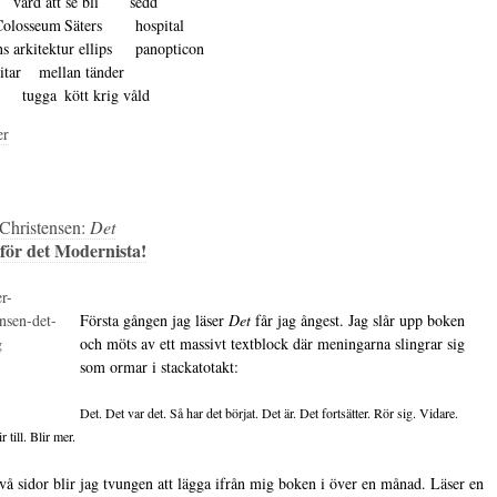
   vård att se bli       sedd 

kitektur ellips 	panopticon 

tar    mellan tänder	

att           tugga	kött krig våld
er
 Christensen:
Det
för det Modernista!
Första gången jag läser
Det
får jag ångest. Jag slår upp boken
och möts av ett massivt textblock där meningarna slingrar sig
som ormar i stackatotakt:
Det. Det var det. Så har det börjat. Det är. Det fortsätter. Rör sig. Vidare.
r till. Blir mer.
två sidor blir jag tvungen att lägga ifrån mig boken i över en månad. Läser en