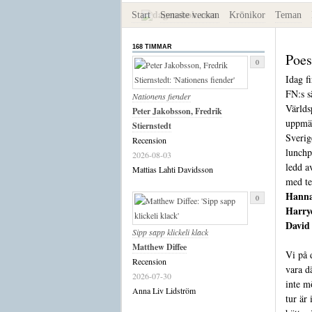
Start
Senaste veckan
Krönikor
Teman
168 TIMMAR
Poes
0
Idag f
FN:s sä
Nationens fiender
Världs
Peter Jakobsson, Fredrik
uppmär
Stiernstedt
Sverig
Recension
lunchpo
2026-08-03
ledd 
Mattias Lahti Davidsson
med te
Hanna
0
Harry
David
Sipp sapp klickeli klack
Matthew Diffee
Vi på 
Recension
vara d
2026-07-30
inte m
Anna Liv Lidström
tur är