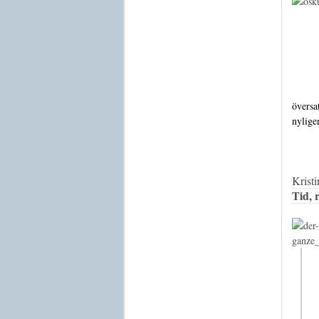
översat
nylige
Krist
Tid, 