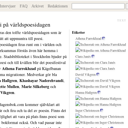
Intervjuer
FAQ
Arkivet
Redaktionen
TEXT
i på världspoesidagen
iras den tolfte världspoesidagen som är
Etiketter
tt att uppmuntra till poesi.
Athena Farrokhzad
poesidagen firas runt om i världen och
ksammas förstås även här hemma i
e. Stadsbiblioteket i Stockholm bjuder på
Clara Janés
esi och till kvällen blir det poesifestival
Athena Farrokhzad
av
på Kägelbanan
ma migrationer. Medverkar gör bla
David Vikgren
 Hallgren
Khashayar Naderehvandi
,
,
ette Mullen
Marie Silkeberg
,
och
 Vikgren
.
Hanna Hallgren
dagensbok.com kommer självklart att
är och fira och ta del av poesin. Finns det
Inger Christensen
öjlighet att vara på plats finns poesi som
 i bokformat också. Och vad passar inte