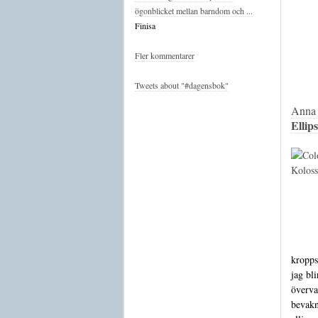
ögonblicket mellan barndom och ...
Finisa
Fler kommentarer
Tweets about "#dagensbok"
Anna 
Ellip
kroppsd
jag bli
överva
bevakni