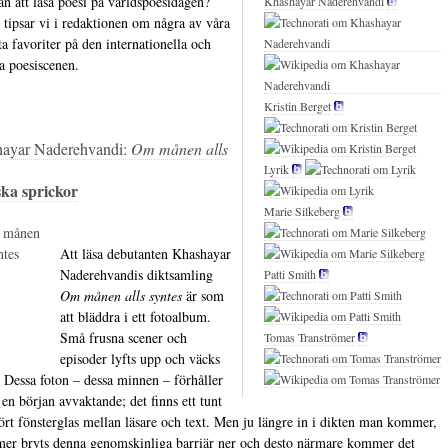
 än att läsa poesi på världspoesidagen?
Khashayar Naderehvandi
 tipsar vi i redaktionen om några av våra
ta favoriter på den internationella och
a poesiscenen.
Kristin Berget
ayar Naderehvandi:
Om månen alls
Lyrik
ska sprickor
Marie Silkeberg
Att läsa debutanten Khashayar
Naderehvandis diktsamling
Patti Smith
Om månen alls syntes
är som
att bläddra i ett fotoalbum.
Små frusna scener och
Tomas Tranströmer
episoder lyfts upp och väcks
iv. Dessa foton – dessa minnen – förhåller
l en början avvaktande; det finns ett tunt
ört fönsterglas mellan läsare och text. Men ju längre in i dikten man kommer,
mer bryts denna genomskinliga barriär ner och desto närmare kommer det