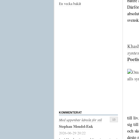
bättre
En vecka bakåt
Därför
absolu
svensk
Khash
syntes
Poeti
KOMMENTERAT
till l
13
Med uppenbar känsla för stil
sig til
Stephan Mendel-Enk
och sk
2026-06-29 20:22
desto 