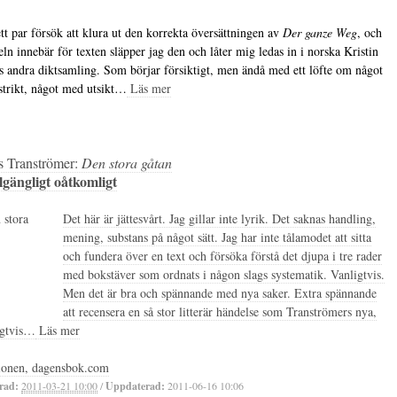
ett par försök att klura ut den korrekta översättningen av
Der ganze Weg
, och
teln innebär för texten släpper jag den och låter mig ledas in i norska Kristin
s andra diktsamling. Som börjar försiktigt, men ändå med ett löfte om något
strikt, något med utsikt…
Läs mer
 Tranströmer:
Den stora gåtan
llgängligt oåtkomligt
Det här är jättesvårt. Jag gillar inte lyrik. Det saknas handling,
mening, substans på något sätt. Jag har inte tålamodet att sitta
och fundera över en text och försöka förstå det djupa i tre rader
med bokstäver som ordnats i någon slags systematik. Vanligtvis.
Men det är bra och spännande med nya saker. Extra spännande
att recensera en så stor litterär händelse som Tranströmers nya,
igtvis…
Läs mer
ionen, dagensbok.com
rad:
2011-03-21 10:00
/
Uppdaterad:
2011-06-16 10:06