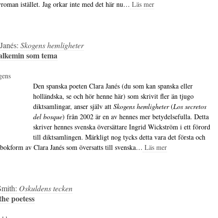
yroman istället. Jag orkar inte med det här nu…
Läs mer
 Janés:
Skogens hemligheter
alkemin som tema
Den spanska poeten Clara Janés (du som kan spanska eller
holländska, se och hör henne här) som skrivit fler än tjugo
diktsamlingar, anser själv att
Skogens hemligheter
(
Los secretos
del bosque
) från 2002 är en av hennes mer betydelsefulla. Detta
skriver hennes svenska översättare Ingrid Wickström i ett förord
till diktsamlingen. Märkligt nog tycks detta vara det första och
 bokform av Clara Janés som översatts till svenska…
Läs mer
 Smith:
Oskuldens tecken
 the poetess