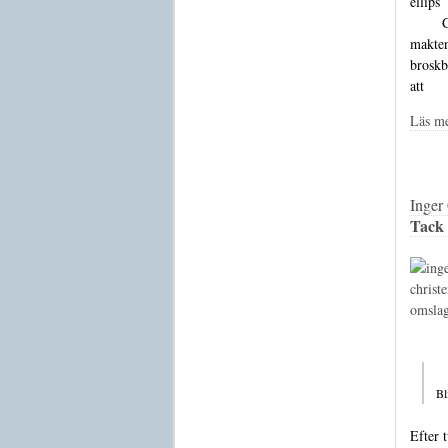
ellips  
	Colosseum	Säters 	hospital  

maktens ar
broskbi
Läs m
Inger
Tack 
Bli
Efter 