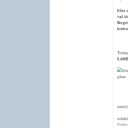
Efter 
vad ti
Berget
kontra
Tomas
Lätti
naturl
redakt
Publice