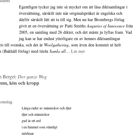
Egentligen tycker jag inte så mycket om att läsa diktsamlingar i
översättning, särskilt inte när originalspråket är engelska och
därför särskilt lätt att ta till sig. Men nu har Brombergs förlag
givit ut en översättning av Patti Smiths
Auguries of Innocence
från
2005, en samling med 26 dikter, och det måste ju lyftas fram. Vad
jag kan se har endast ytterligare en av hennes diktsamlingar
ts till svenska, och det är
Woolgathering
, som även den kommit ut helt
n (Bakhåll förlag) med titeln
Samla ull
…
Läs mer
in Berget:
Der ganze Weg
rum, kön och kropp
Långa rader av människor och djur
djur och människor
gud är ett ord
i en himmel som ständigt
mörknar