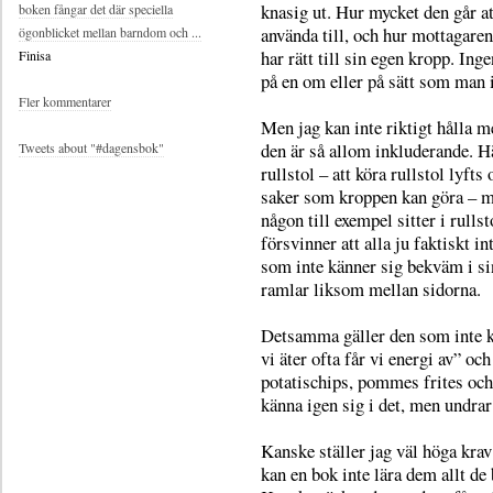
knasig ut. Hur mycket den går at
boken fångar det där speciella
använda till, och hur mottagaren
ögonblicket mellan barndom och ...
har rätt till sin egen kropp. Inge
Finisa
på en om eller på sätt som man i
Fler kommentarer
Men jag kan inte riktigt hålla m
den är så allom inkluderande. Hä
Tweets about "#dagensbok"
rullstol – att köra rullstol lyft
saker som kroppen kan göra – m
någon till exempel sitter i rulls
försvinner att alla ju faktiskt i
som inte känner sig bekväm i sin
ramlar liksom mellan sidorna.
Detsamma gäller den som inte k
vi äter ofta får vi energi av” o
potatischips, pommes frites och 
känna igen sig i det, men undrar
Kanske ställer jag väl höga krav
kan en bok inte lära dem allt de