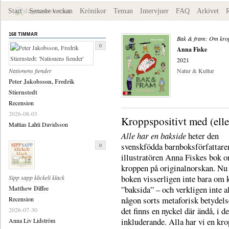
Start
Senaste veckan
Krönikor
Teman
Intervjuer
FAQ
Arkivet
168 TIMMAR
Bak & fram: Om kro
0
Anna Fiske
2021
Nationens fiender
Natur & Kultur
Peter Jakobsson, Fredrik
Stiernstedt
Recension
2026-08-03
Kroppspositivt med (elle
Mattias Lahti Davidsson
Alle har en bakside
heter den
svenskfödda barnboksförfattare
0
illustratören Anna Fiskes bok 
kroppen på originalnorskan. Nu
boken visserligen inte bara om
Sipp sapp klickeli klack
”baksida” – och verkligen inte al
Matthew Diffee
någon sorts metaforisk betydel
Recension
det finns en nyckel där ändå, i de
2026-07-30
inkluderande. Alla har vi en kro
Anna Liv Lidström