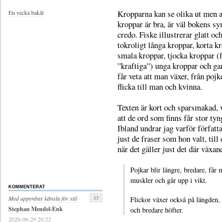
Kropparna kan se olika ut men a
En vecka bakåt
kroppar är bra, är väl bokens s
credo. Fiske illustrerar glatt oc
tokroligt långa kroppar, korta k
smala kroppar, tjocka kroppar (f
”kraftiga”) unga kroppar och ga
får veta att man växer, från pojk
flicka till man och kvinna.
Texten är kort och sparsmakad, 
att de ord som finns får stor tyn
Ibland undrar jag varför författa
just de fraser som hon valt, till
när det gäller just det där växan
Pojkar blir längre, bredare, får 
muskler och går upp i vikt.
KOMMENTERAT
13
Med uppenbar känsla för stil
Flickor växer också på längden, 
Stephan Mendel-Enk
och bredare höfter.
2026-06-29 20:22