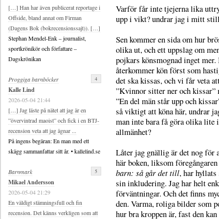
Varför får inte tjejerna lika uttr
[…] Han har även publicerat reportage i
upp i vikt? undrar jag i mitt stil
Offside, bland annat om Firman
(Dagens Bok (bokrecensionssajt)). […]
Sen kommer en sida om hur brös
Stephan Mendel-Enk – journalist,
olika ut, och ett uppslag om m
sportkrönikör och författare –
pojkars könsmognad inget mer. 
Dagskrönikan
återkommer kön först som hasti
det ska kissas, och vi får veta at
4
Proggiga barnböcker
”Kvinnor sitter ner och kissar”
Kalle Lind
”En del män står upp och kissar
2026-05-04 21:44
så viktigt att köna här, undrar j
[…] Jag läste på nätet att jag är en
man inte bara få göra olika lite i
”övervintrad maoist” och fick i en BTJ-
allmänhet?
recension veta att jag ägnar ...
På ingens begäran: En man med ett
Låter jag gnällig är det nog för 
skägg sammanfattar sitt år. • kallelind.se
här boken, liksom föregångare
barn: så går det till
, har hyllats
5
Barnmark
sin inkludering. Jag har helt en
Mikael Andersson
förväntningar. Och det finns myc
2026-05-04 21:29
den. Varma, roliga bilder som p
En väldigt stämningsfull och fin
hur bra kroppen är, fast den kan 
recension. Det känns verkligen som att