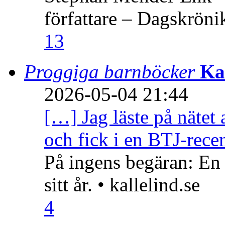
författare – Dagskröni
13
Proggiga barnböcker
Ka
2026-05-04 21:44
[…] Jag läste på nätet 
och fick i en BTJ-recen
På ingens begäran: En
sitt år. • kallelind.se
4