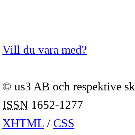
Vill du vara med?
© us3 AB och respektive s
ISSN
1652-1277
XHTML
/
CSS