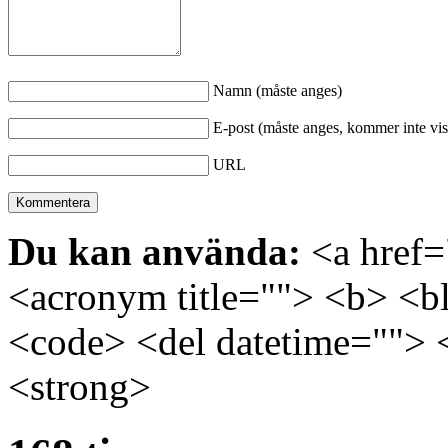
Namn (måste anges)
E-post (måste anges, kommer inte vis
URL
Du kan använda:
<a href="
<acronym title=""> <b> <bl
<code> <del datetime=""> 
<strong>