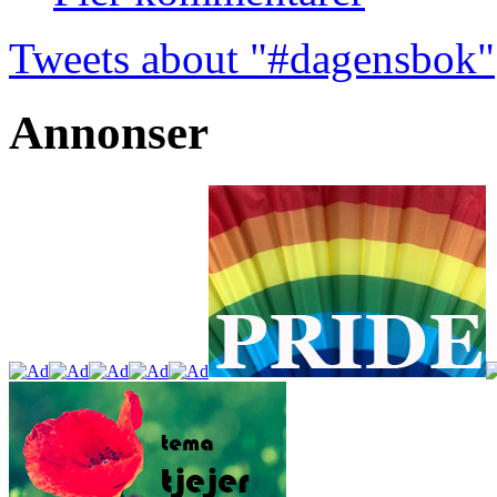
Tweets about "#dagensbok"
Annonser