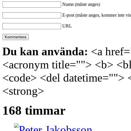
Namn (måste anges)
E-post (måste anges, kommer inte vis
URL
Du kan använda:
<a href="
<acronym title=""> <b> <bl
<code> <del datetime=""> 
<strong>
168 timmar