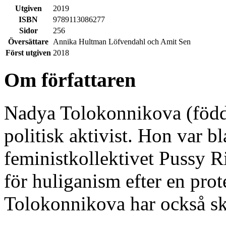
Utgiven
2019
ISBN
9789113086277
Sidor
256
Översättare
Annika Hultman Löfvendahl och Amit Sen
Först utgiven
2018
Om författaren
Nadya Tolokonnikova (född
politisk aktivist. Hon var 
feministkollektivet Pussy R
för huliganism efter en prot
Tolokonnikova har också s