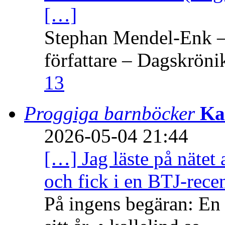
[…]
Stephan Mendel-Enk – 
författare – Dagskröni
13
Proggiga barnböcker
Ka
2026-05-04 21:44
[…] Jag läste på nätet 
och fick i en BTJ-recen
På ingens begäran: En