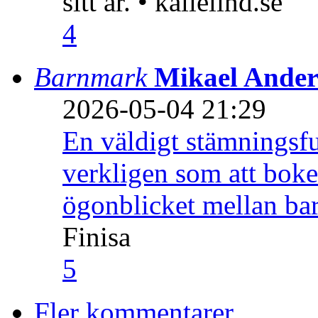
sitt år. • kallelind.se
4
Barnmark
Mikael Ander
2026-05-04 21:29
En väldigt stämningsfu
verkligen som att boke
ögonblicket mellan ba
Finisa
5
Fler kommentarer