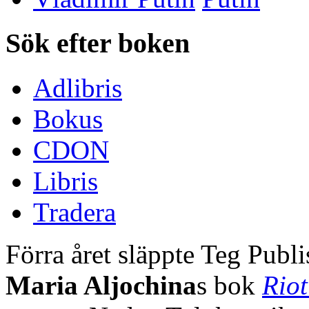
Sök efter boken
Adlibris
Bokus
CDON
Libris
Tradera
Förra året släppte Teg Pub
Maria Aljochina
s bok
Rio