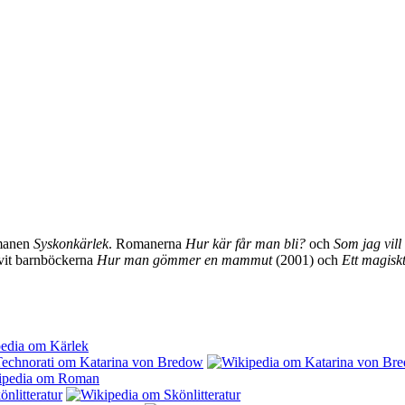
omanen
Syskonkärlek
. Romanerna
Hur kär får man bli?
och
Som jag vill
vit barnböckerna
Hur man gömmer en mammut
(2001) och
Ett magisk