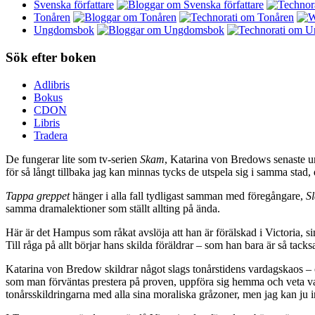
Svenska författare
Tonåren
Ungdomsbok
Sök efter boken
Adlibris
Bokus
CDON
Libris
Tradera
De fungerar lite som tv-serien
Skam
, Katarina von Bredows senaste un
för så långt tillbaka jag kan minnas tycks de utspela sig i samma stad
Tappa greppet
hänger i alla fall tydligast samman med föregångare,
S
samma dramalektioner som ställt allting på ända.
Här är det Hampus som råkat avslöja att han är förälskad i Victoria, s
Till råga på allt börjar hans skilda föräldrar – som han bara är så tacks
Katarina von Bredow skildrar något slags tonårstidens vardagskaos – o
som man förväntas prestera på proven, uppföra sig hemma och veta vad 
tonårsskildringarna med alla sina moraliska gråzoner, men jag kan ju in