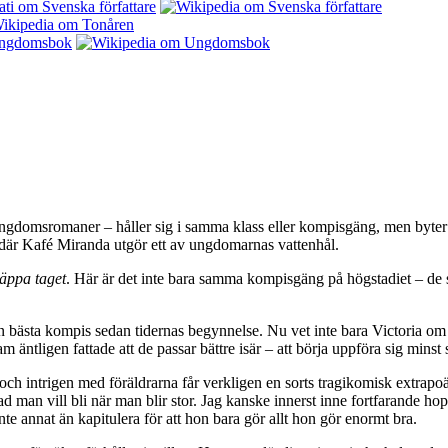
gdomsromaner – håller sig i samma klass eller kompisgäng, men byter hu
, där Kafé Miranda utgör ett av ungdomarnas vattenhål.
läppa taget
. Här är det inte bara samma kompisgäng på högstadiet – de 
in bästa kompis sedan tidernas begynnelse. Nu vet inte bara Victoria om 
am äntligen fattade att de passar bättre isär – att börja uppföra sig minst
ch intrigen med föräldrarna får verkligen en sorts tragikomisk extrapo
man vill bli när man blir stor. Jag kanske innerst inne fortfarande hop
te annat än kapitulera för att hon bara gör allt hon gör enormt bra.