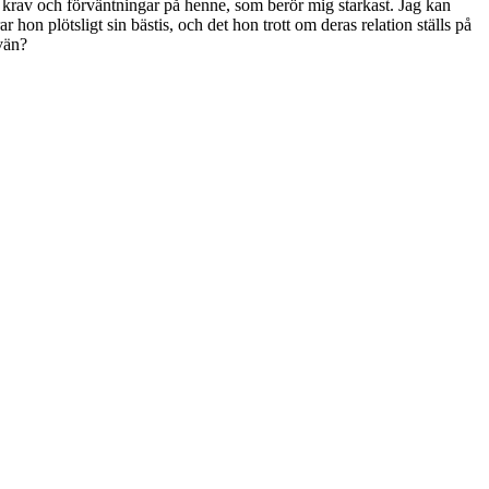
ra krav och förväntningar på henne, som berör mig starkast. Jag kan
hon plötsligt sin bästis, och det hon trott om deras relation ställs på
 vän?