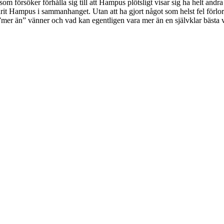
som försöker förhålla sig till att Hampus plötsligt visar sig ha helt and
it Hampus i sammanhanget. Utan att ha gjort något som helst fel förlorar 
ra ”mer än” vänner och vad kan egentligen vara mer än en självklar bästa