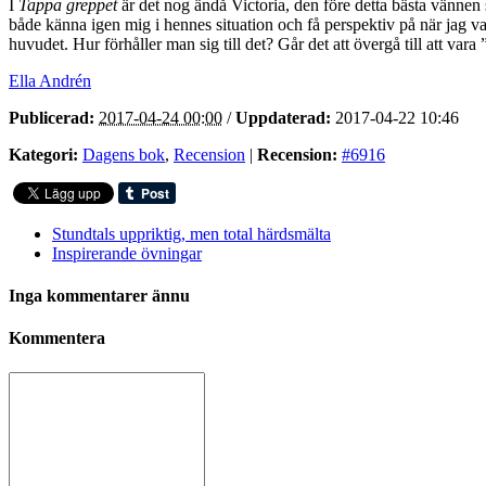
I
Tappa greppet
är det nog ändå Victoria, den före detta bästa vännen 
både känna igen mig i hennes situation och få perspektiv på när jag var
huvudet. Hur förhåller man sig till det? Går det att övergå till att va
Ella Andrén
Publicerad:
2017-04-24 00:00
/
Uppdaterad:
2017-04-22 10:46
Kategori:
Dagens bok
,
Recension
|
Recension:
#6916
Stundtals uppriktig, men total härdsmälta
Inspirerande övningar
Inga kommentarer ännu
Kommentera