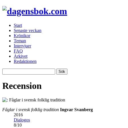
Start
Senaste veckan
Krönikor
Teman
Intervjuer
FAQ
Arkivet
Redaktionen
Recension
Fåglar i svensk folklig tradition
Ingvar Svanberg
2016
Dialogos
8
/
10