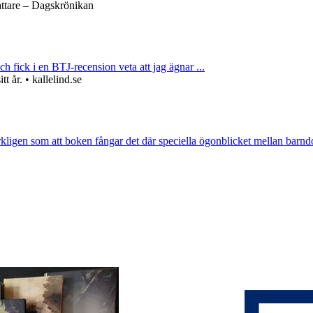
attare – Dagskrönikan
ch fick i en BTJ-recension veta att jag ägnar ...
 år. • kallelind.se
rkligen som att boken fångar det där speciella ögonblicket mellan barnd