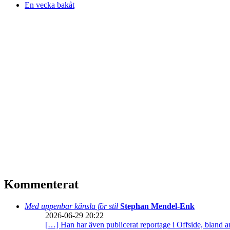
En vecka bakåt
Kommenterat
Med uppenbar känsla för stil
Stephan Mendel-Enk
2026-06-29 20:22
[…] Han har även publicerat reportage i Offside, bland