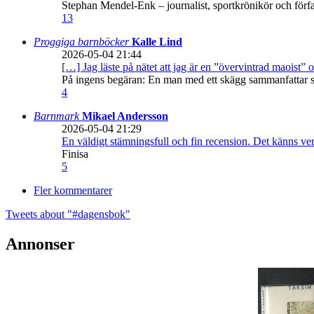
Stephan Mendel-Enk – journalist, sportkrönikör och förf
13
Proggiga barnböcker
Kalle Lind
2026-05-04 21:44
[…] Jag läste på nätet att jag är en ”övervintrad maoist” o
På ingens begäran: En man med ett skägg sammanfattar sitt
4
Barnmark
Mikael Andersson
2026-05-04 21:29
En väldigt stämningsfull och fin recension. Det känns ve
Finisa
5
Fler kommentarer
Tweets about "#dagensbok"
Annonser