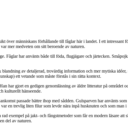
ikt över människans förhållande till fåglar här i landet. I ett intressant 
n var mer medveten om sitt beroende av naturen.
 Fåglar har använts både till föda, flugjägare och järtecken. Småpojkar 
blandning av detaljerad, trovärdig information och mer mytiska idéer, 
nskap) ett vetande som måste förstås i sin rätta kontext.
Han har gjort en gedigen genomläsning av äldre litteratur på området oc
ch kulturellt hänseende.
 dess ankomst passade bättre ihop med sådden. Gulsparven har använts som
ar en trevlig liten filur som levde nära inpå husknuten och som man i
en rad exempel på jakt- och fångstmetoder som får en modern läsare att s
 en del av naturen.