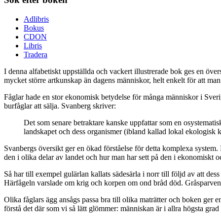
Adlibris
Bokus
CDON
Libris
Tradera
I denna alfabetiskt uppställda och vackert illustrerade bok ges en övers
mycket större artkunskap än dagens människor, helt enkelt för att ma
Fåglar hade en stor ekonomisk betydelse för många människor i Sverige.
burfåglar att sälja. Svanberg skriver:
Det som senare betraktare kanske uppfattar som en osystematisk 
landskapet och dess organismer (ibland kallad lokal ekologisk ku
Svanbergs översikt ger en ökad förståelse för detta komplexa system. 
den i olika delar av landet och hur man har sett på den i ekonomiskt o
Så har till exempel gulärlan kallats sädesärla i norr till följd av att
Härfågeln varslade om krig och korpen om ond bråd död. Gråsparven v
Olika fåglars ägg ansågs passa bra till olika maträtter och boken ger 
förstå det där som vi så lätt glömmer: människan är i allra högsta grad