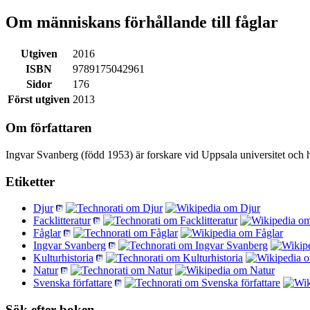
Om människans förhållande till fåglar
Utgiven
2016
ISBN
9789175042961
Sidor
176
Först utgiven
2013
Om författaren
Ingvar Svanberg (född 1953) är forskare vid Uppsala universitet och h
Etiketter
Djur
Facklitteratur
Fåglar
Ingvar Svanberg
Kulturhistoria
Natur
Svenska författare
Sök efter boken