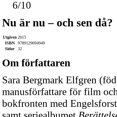
6
/
10
Nu är nu – och sen då?
Utgiven
2015
ISBN
9789129694949
Sidor
32
Om författaren
Sara Bergmark Elfgren (föd
manusförfattare för film oc
bokfronten med Engelsforstr
samt seriealbumet
Berättels