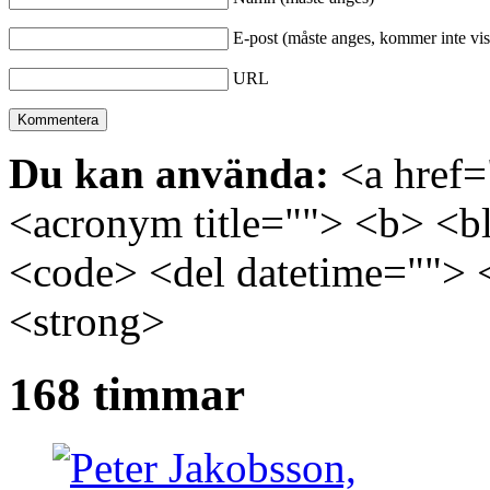
E-post (måste anges, kommer inte vis
URL
Du kan använda:
<a href="
<acronym title=""> <b> <bl
<code> <del datetime=""> 
<strong>
168 timmar