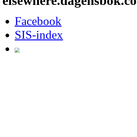
elsewhere.dagensbok.c
Facebook
SIS-index