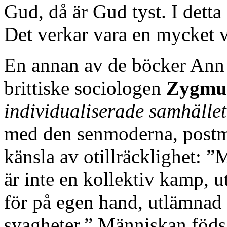
Gud, då är Gud tyst. I detta
Det verkar vara en mycket v
En annan av de böcker Ann H
brittiske sociologen
Zygmu
individualiserade samhälle
med den senmoderna, post
känsla av otillräcklighet: 
är inte en kollektiv kamp, 
för på egen hand, utlämnad å
svagheter.” Människan föds in