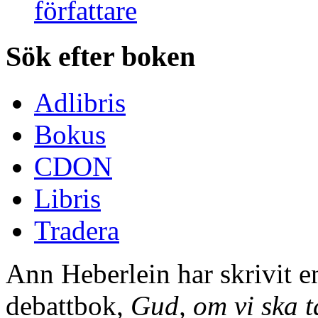
Sök efter boken
Adlibris
Bokus
CDON
Libris
Tradera
Ann Heberlein har skrivit e
debattbok,
Gud, om vi ska t