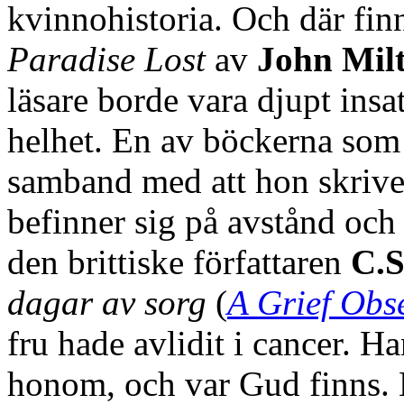
kvinnohistoria. Och där fin
Paradise Lost
av
John Mil
läsare borde vara djupt insatt
helhet. En av böckerna som
samband med att hon skrive
befinner sig på avstånd och h
den brittiske författaren
C.S
dagar av sorg
(
A Grief Obs
fru hade avlidit i cancer. H
honom, och var Gud finns. 