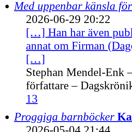
Med uppenbar känsla för
2026-06-29 20:22
[…] Han har även publi
annat om Firman (Dage
[…]
Stephan Mendel-Enk – 
författare – Dagskröni
13
Proggiga barnböcker
Ka
2026-05-04 21:44