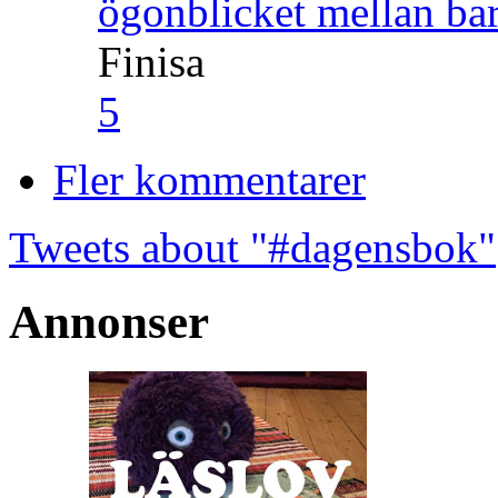
ögonblicket mellan ba
Finisa
5
Fler kommentarer
Tweets about "#dagensbok"
Annonser