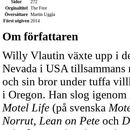
Sidor
272
Orginaltitel
The Free
Översättare
Martin Uggla
Först utgiven
2014
Om författaren
Willy Vlautin växte upp i 
Nevada i USA tillsammans 
och sin bror under tuffa vi
i Oregon. Han slog igenom
Motel Life
(på svenska
Mote
Norrut
,
Lean on Pete
och
D