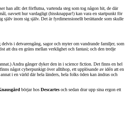
ser han allt: det förflutna, vartenda steg som tog någon hit, de där
ål, oavsett hur vardagligt (hissknappar!) kan vara en startpunkt för
sig själv inom sig själv. Det är fyrdimensionellt berättande som skulle
ig delvis i detvarengång, sagor och myter om vandrande familjer, som
löst att dra en gräns mellan verklighet och fantasi; och den tredje
nnat.) Andra gånger dyker den in i science fiction. Det finns en hel
 finns något cyberpunkigt över alltihop, ett upplösande av idén att en
 annat i en värld där hela länders, hela folks öden kan ändras och
Knausgård
börjar hos
Descartes
och sedan drar upp sina ergon ett