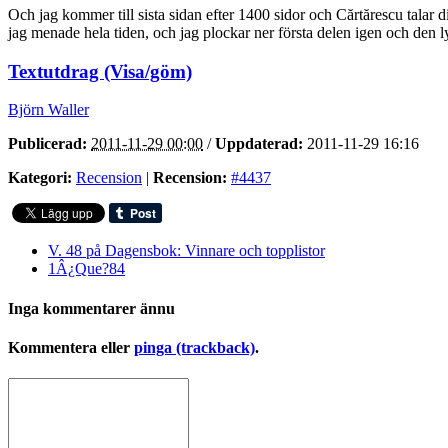
Och jag kommer till sista sidan efter 1400 sidor och Cărtărescu talar di
jag menade hela tiden, och jag plockar ner första delen igen och den ly
Textutdrag (Visa/göm)
Björn Waller
Publicerad:
2011-11-29 00:00
/
Uppdaterad:
2011-11-29 16:16
Kategori:
Recension
|
Recension:
#4437
V. 48 på Dagensbok: Vinnare och topplistor
1Â¿Que?84
Inga kommentarer ännu
Kommentera eller
pinga (trackback)
.