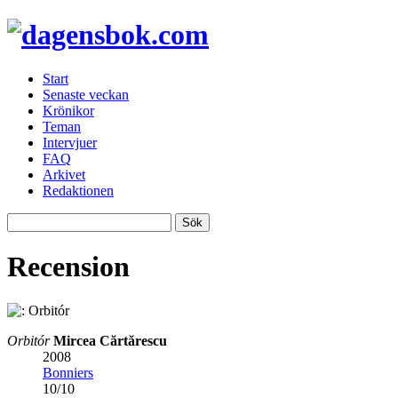
Start
Senaste veckan
Krönikor
Teman
Intervjuer
FAQ
Arkivet
Redaktionen
Recension
Orbitór
Mircea Cărtărescu
2008
Bonniers
10
/
10