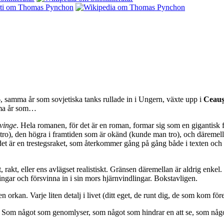
, samma år som sovjetiska tanks rullade in i Ungern, växte upp i
Ceauș
amma år som…
vinge
. Hela romanen, för det är en roman, formar sig som en gigantisk 
n tro), den högra i framtiden som är okänd (kunde man tro), och däremel
tandet är en trestegsraket, som återkommer gång på gång både i texten och
elt, rakt, eller ens avlägset realistiskt. Gränsen däremellan är aldrig en
ngar och försvinna in i sin mors hjärnvindlingar. Bokstavligen.
en orkan. Varje liten detalj i livet (ditt eget, de runt dig, de som kom f
”. Som något som genomlyser, som något som hindrar en att se, som någo