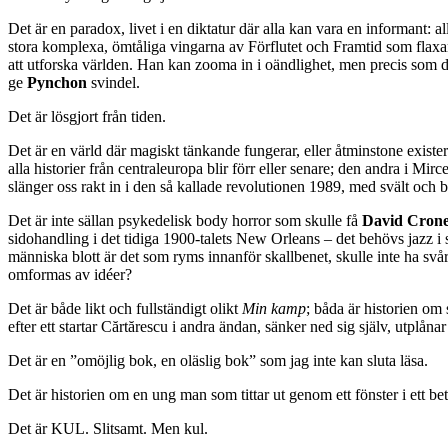
Det är en paradox, livet i en diktatur där alla kan vara en informant: al
stora komplexa, ömtåliga vingarna av Förflutet och Framtid som flaxar 
att utforska världen. Han kan zooma in i oändlighet, men precis som 
ge
Pynchon
svindel.
Det är lösgjort från tiden.
Det är en värld där magiskt tänkande fungerar, eller åtminstone exist
alla historier från centraleuropa blir förr eller senare; den andra i Mir
slänger oss rakt in i den så kallade revolutionen 1989, med svält och 
Det är inte sällan psykedelisk body horror som skulle få
David Cron
sidohandling i det tidiga 1900-talets New Orleans – det behövs jazz i s
människa blott är det som ryms innanför skallbenet, skulle inte ha svår
omformas av idéer?
Det är både likt och fullständigt olikt
Min kamp
; båda är historien om 
efter ett startar Cărtărescu i andra ändan, sänker ned sig själv, utplånar
Det är en ”omöjlig bok, en oläslig bok” som jag inte kan sluta läsa.
Det är historien om en ung man som tittar ut genom ett fönster i ett b
Det är KUL. Slitsamt. Men kul.