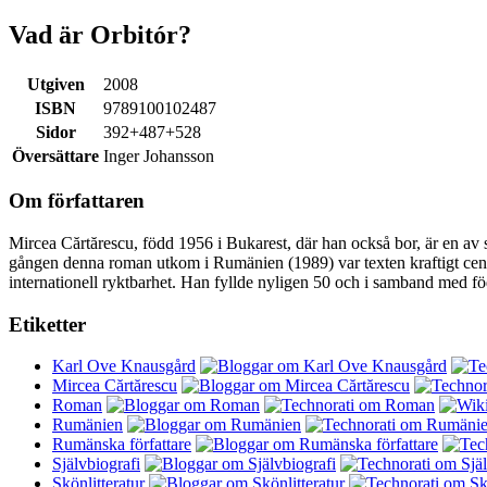
Vad är Orbitór?
Utgiven
2008
ISBN
9789100102487
Sidor
392+487+528
Översättare
Inger Johansson
Om författaren
Mircea Cărtărescu, född 1956 i Bukarest, där han också bor, är en av
gången denna roman utkom i Rumänien (1989) var texten kraftigt censu
internationell ryktbarhet. Han fyllde nyligen 50 och i samband med f
Etiketter
Karl Ove Knausgård
Mircea Cărtărescu
Roman
Rumänien
Rumänska författare
Självbiografi
Skönlitteratur