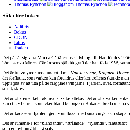
Thomas Pynchon
Sök efter boken
Adlibris
Bokus
CDON
Libris
Tradera
Det påstår sig vara Mircea Cărtărescus självbiografi. Han föddes 1956
börja skriva Mircea Cărtărescus självbiografi där han föds 1956, s
Det är tre volymer, med undertitlarna
Vänster vinge
,
Kroppen
,
Höger 
det förflutna, som varken kan förändras eller kontrolleras (kunde ma
upptagna av att titta på de färgglada vingarna. Fjärilen, livet, förfat
smält, skriv.
Det är ofta en enkel, rak, realistisk berättelse. Det är ofta varken enk
kan ett av barnen som leker bland betongen i Bukarest breda ut sina vi
Det är kaosteori; fjärilen igen, som flaxar med sina vingar och skapar 
Det är rumänska för ”bländande”, ”strålande”, ”lysande”, fantastiskt
som en hyllning till sig självt.