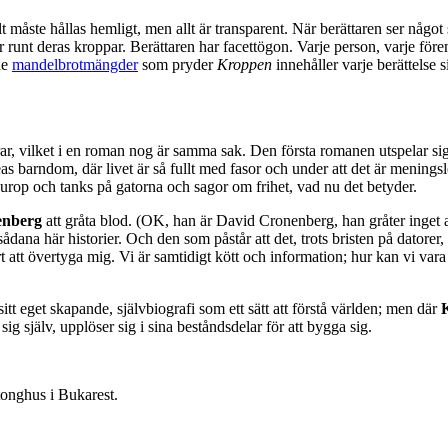
lt måste hållas hemligt, men allt är transparent. När berättaren ser något 
runt deras kroppar. Berättaren har facettögon. Varje person, varje förem
de
mandelbrotmängder
som pryder
Kroppen
innehåller varje berättelse 
erar, vilket i en roman nog är samma sak. Den första romanen utspelar s
ceas barndom, där livet är så fullt med fasor och under att det är menings
burop och tanks på gatorna och sagor om frihet, vad nu det betyder.
enberg
att gråta blod. (OK, han är David Cronenberg, han gråter inget a
ådana här historier. Och den som påstår att det, trots bristen på datorer,
t att övertyga mig. Vi är samtidigt kött och information; hur kan vi vara
sitt eget skapande, självbiografi som ett sätt att förstå världen; men där
 sig själv, upplöser sig i sina beståndsdelar för att bygga sig.
etonghus i Bukarest.