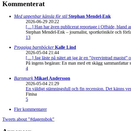
Kommenterat
Med uppenbar känsla för stil
Stephan Mendel-Enk
2026-06-29 20:22
[…] Han har även publicerat reportage i Offside, bland
Stephan Mendel-Enk – journalist, sportkrönikör och förf
13
Proggiga barnböcker
Kalle Lind
2026-05-04 21:44
[…] Jag läste på nätet att jag är en ”övervintrad maoist” o
På ingens begäran: En man med ett skägg sammanfattar sitt
4
Barnmark
Mikael Andersson
2026-05-04 21:29
En väldigt stämningsfull och fin recension. Det känns ve
Finisa
5
Fler kommentarer
Tweets about "#dagensbok"