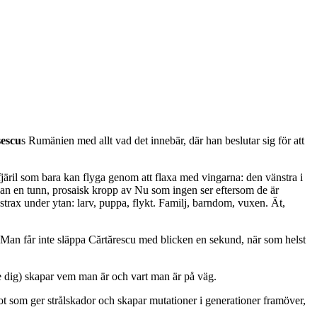
escu
s Rumänien med allt vad det innebär, där han beslutar sig för att
fjäril som bara kan flyga genom att flaxa med vingarna: den vänstra i
lan en tunn, prosaisk kropp av Nu som ingen ser eftersom de är
 strax under ytan: larv, puppa, flykt. Familj, barndom, vuxen. Ät,
kel. Man får inte släppa Cărtărescu med blicken en sekund, när som helst
öre dig) skapar vem man är och vart man är på väg.
t som ger strålskador och skapar mutationer i generationer framöver,