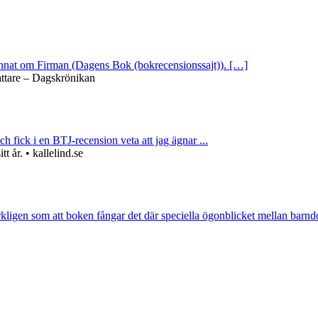
 annat om Firman (Dagens Bok (bokrecensionssajt)). […]
attare – Dagskrönikan
ch fick i en BTJ-recension veta att jag ägnar ...
 år. • kallelind.se
rkligen som att boken fångar det där speciella ögonblicket mellan barnd