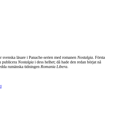
 för svenska läsare i Panache-serien med romanen
Nostalgia
. Första
u publicera
Nostalgia
i dess helhet; då hade den redan börjat nå
nsedda rumänska tidningen
Romania Libera
.