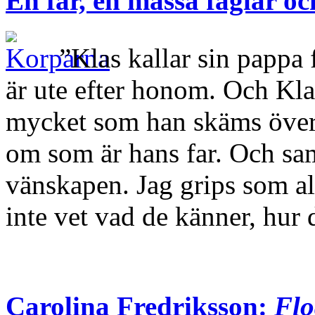
En far, en massa fåglar oc
”Klas kallar sin pappa f
är ute efter honom. Och Kla
mycket som han skäms över a
om som är hans far. Och sam
vänskapen. Jag grips som al
inte vet vad de känner, hu
Carolina Fredriksson:
Flo