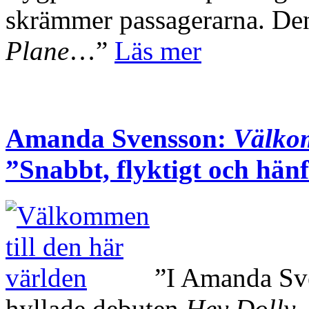
skrämmer passagerarna. Den
Plane
…”
Läs mer
Amanda Svensson:
Välkom
”Snabbt, flyktigt och hän
”I Amanda Sve
hyllade debuten
Hey Dolly
,