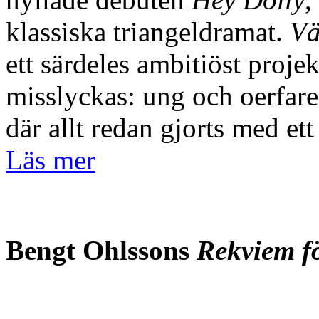
klassiska triangeldramat.
Vä
ett särdeles ambitiöst projek
misslyckas: ung och oerfaren
där allt redan gjorts med e
Läs mer
Bengt Ohlsson
s
Rekviem f