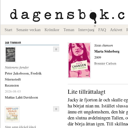
Start
Senaste veckan
Krönikor
Teman
Intervjuer
FAQ
Arkivet
168 TIMMAR
Sista chansen
0
Marta Söderberg
2009
Bonnier Carlsen
Nationens fiender
Peter Jakobsson, Fredrik
Stiernstedt
Recension
Lite tillrättalagt
2026-08-03
Mattias Lahti Davidsson
Jacky är fjorton år och skulle e
ha börjat nian nu. Istället slussa
0
ännu ett ungdomshem, den här 
den slutna avdelningen Tallen, o
där börja åttan igen. Till skilln
Sipp sapp klickeli klack