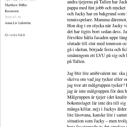
andra tjejerna på Tallen har Jac
Matthew Diffee
pappa med fint jobb och mycket 
Recension
och Jacky har en bakgrund som 
2026-07-30
tennisspelare. Mamma däremot,
Anna Liv Lidström
Hon dog i en olycka när Jacky va
det har tigits bort sedan dess. J
En vecka bakåt
försökte hålla fasaden uppe län
slutade till slut med tennisen o
gå i skolan, började festa och fic
småningom ett LVU på sig och
på Tallen.
Jag blir lite ambivalent nu: ska 
skriva om vad
jag
tycker eller 
jag tror att målgruppen tycker? 
jag är inte målgruppen för den 
Målgruppen är tjejer (det knall
bokomslaget lär inte dra till sig
många killar, nej) i Jackys ålde
lite läsovana, kanske lite i sam
situation som Jacky – men troli
bara fascinerade av det struliga