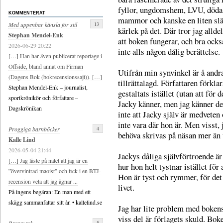
fyllor, ungdomshem, LVU, döda
KOMMENTERAT
mammor och kanske en liten sl
13
Med uppenbar känsla för stil
kärlek på det. Där tror jag allde
Stephan Mendel-Enk
att boken fungerar, och bra ocks
2026-06-29 20:22
inte alls någon dålig berättelse.
[…] Han har även publicerat reportage i
Offside, bland annat om Firman
Utifrån min synvinkel är å andr
(Dagens Bok (bokrecensionssajt)). […]
tillrättalagd. Författaren förkl
Stephan Mendel-Enk – journalist,
gestaltats istället (utan att för 
sportkrönikör och författare –
Jacky känner, men jag känner de
Dagskrönikan
inte att Jacky själv är medveten 
inte vara där hon är. Men visst,
4
Proggiga barnböcker
behöva skrivas på näsan mer än 
Kalle Lind
2026-05-04 21:44
Jackys dåliga självförtroende är
[…] Jag läste på nätet att jag är en
hur hon helt tystnar istället för
”övervintrad maoist” och fick i en BTJ-
Hon är tyst och rymmer, för det 
recension veta att jag ägnar ...
livet.
På ingens begäran: En man med ett
skägg sammanfattar sitt år. • kallelind.se
Jag har lite problem med bokens 
viss del är förlagets skuld. Boke
5