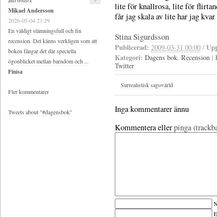
Barnmark
lite för knallrosa, lite för flir
Mikael Andersson
får jag skala av lite har jag kvar
2026-05-04 21:29
En väldigt stämningsfull och fin
Stina Sigurdsson
recension. Det känns verkligen som att
Publicerad:
Upp
2009-03-31 00:00
/
boken fångar det där speciella
Kategori:
Dagens bok
,
Recension
|
ögonblicket mellan barndom och ...
Twitter
Finisa
Surrealistisk sagovärld
Fler kommentarer
Inga kommentarer ännu
Tweets about "#dagensbok"
Kommentera eller
pinga (trackb
N
E