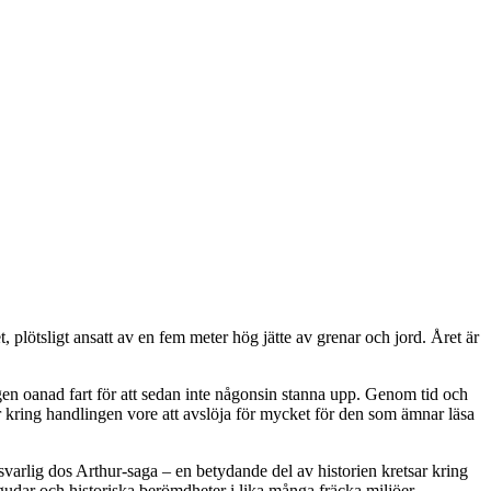
plötsligt ansatt av en fem meter hög jätte av grenar och jord. Året är
ngen oanad fart för att sedan inte någonsin stanna upp. Genom tid och
r kring handlingen vore att avslöja för mycket för den som ämnar läsa
arlig dos Arthur-saga – en betydande del av historien kretsar kring
gudar och historiska berömdheter i lika många fräcka miljöer,