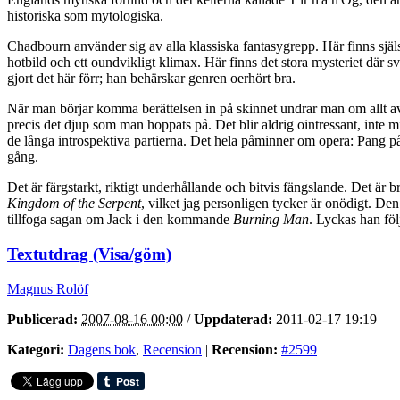
historiska som mytologiska.
Chadbourn använder sig av alla klassiska fantasygrepp. Här finns själ
hotbild och ett oundvikligt klimax. Här finns det stora mysteriet där s
gjort det här förr; han behärskar genren oerhört bra.
När man börjar komma berättelsen in på skinnet undrar man om allt avsl
precis det djup som man hoppats på. Det blir aldrig ointressant, inte m
de långa introspektiva partierna. Det hela påminner om opera: Pang på 
gång.
Det är färgstarkt, riktigt underhållande och bitvis fängslande. Det är
Kingdom of the Serpent
, vilket jag personligen tycker är onödigt. D
tillfoga sagan om Jack i den kommande
Burning Man
. Lyckas han föl
Textutdrag (Visa/göm)
Magnus Rolöf
Publicerad:
2007-08-16 00:00
/
Uppdaterad:
2011-02-17 19:19
Kategori:
Dagens bok
,
Recension
|
Recension:
#2599