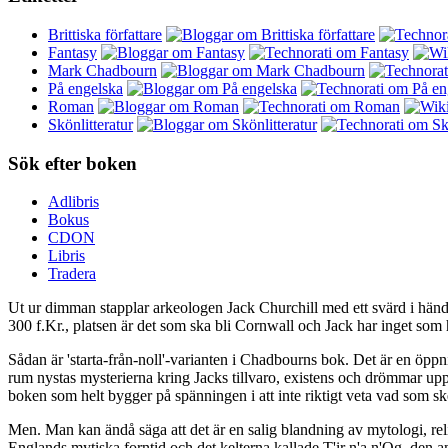
Brittiska författare
Fantasy
Mark Chadbourn
På engelska
Roman
Skönlitteratur
Sök efter boken
Adlibris
Bokus
CDON
Libris
Tradera
Ut ur dimman stapplar arkeologen Jack Churchill med ett svärd i hände
300 f.Kr., platsen är det som ska bli Cornwall och Jack har inget som h
Sådan är 'starta-från-noll'-varianten i Chadbourns bok. Det är en öppn
rum nystas mysterierna kring Jacks tillvaro, existens och drömmar upp
boken som helt bygger på spänningen i att inte riktigt veta vad som sk
Men. Man kan ändå säga att det är en salig blandning av mytologi, re
Englands mytiska forntid och det kelterna kallade T'ir n'a n'Og, den 