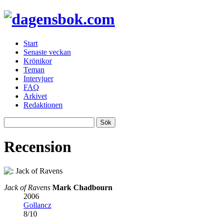
Start
Senaste veckan
Krönikor
Teman
Intervjuer
FAQ
Arkivet
Redaktionen
Recension
Jack of Ravens
Mark Chadbourn
2006
Gollancz
8
/
10