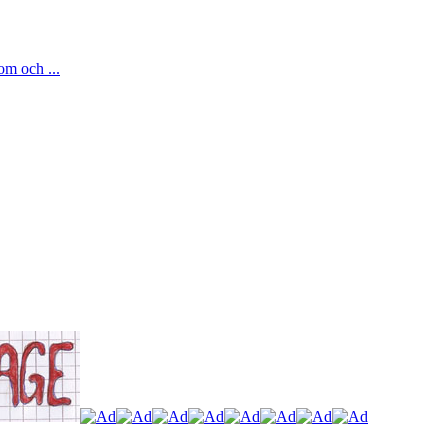
om och ...