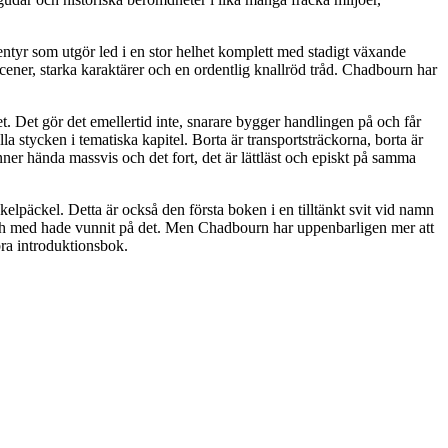
ntyr som utgör led i en stor helhet komplett med stadigt växande
scener, starka karaktärer och en ordentlig knallröd tråd. Chadbourn har
t. Det gör det emellertid inte, snarare bygger handlingen på och får
a stycken i tematiska kapitel. Borta är transportsträckorna, borta är
ner hända massvis och det fort, det är lättläst och episkt på samma
elpäckel. Detta är också den första boken i en tilltänkt svit vid namn
l och med hade vunnit på det. Men Chadbourn har uppenbarligen mer att
bra introduktionsbok.