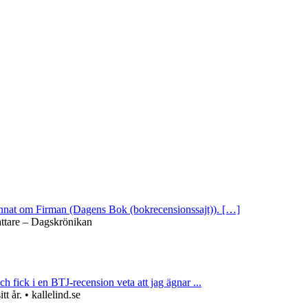
 annat om Firman (Dagens Bok (bokrecensionssajt)). […]
attare – Dagskrönikan
ch fick i en BTJ-recension veta att jag ägnar ...
 år. • kallelind.se