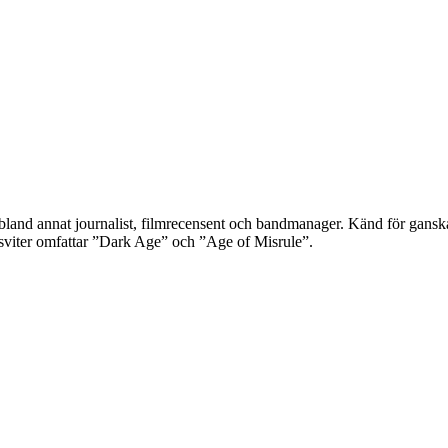
 bland annat journalist, filmrecensent och bandmanager. Känd för gans
e sviter omfattar ”Dark Age” och ”Age of Misrule”.