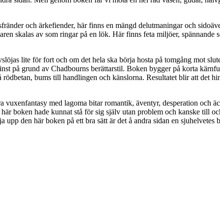
sfränder och ärkefiender, här finns en mängd delutmaningar och sidoäve
varen skalas av som ringar på en lök. Här finns feta miljöer, spännande 
öjas lite för fort och om det hela ska börja hosta på tomgång mot slute
inst på grund av Chadbourns berättarstil. Boken bygger på korta kärnfull
rödbetan, bums till handlingen och känslorna. Resultatet blir att det hin
 bra vuxenfantasy med lagoma bitar romantik, äventyr, desperation och äck
en här boken hade kunnat stå för sig själv utan problem och kanske til
ja upp den här boken på ett bra sätt är det å andra sidan en sjuhelvetes 