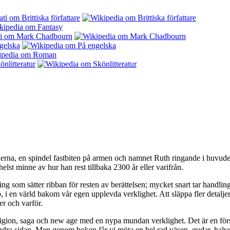
rna, en spindel fastbiten på armen och namnet Ruth ringande i huvudet, 
elst minne av hur han rest tillbaka 2300 år eller varifrån.
ing som sätter ribban för resten av berättelsen; mycket snart tar handli
, i en värld bakom vår egen upplevda verklighet. Att släppa fler detalje
er och varför.
ligion, saga och new age med en nypa mundan verklighet. Det är en försv
andra sidan. Men genom boken får vi möta en hel rad väsen, gudar, halv