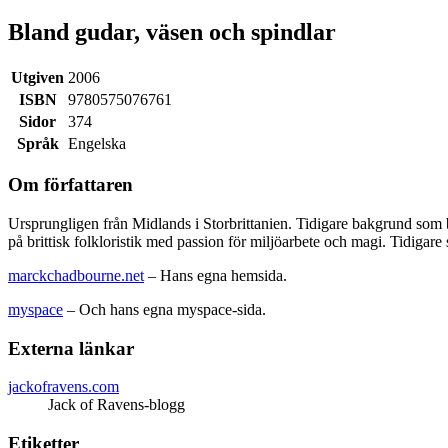
Bland gudar, väsen och spindlar
Utgiven
2006
ISBN
9780575076761
Sidor
374
Språk
Engelska
Om författaren
Ursprungligen från Midlands i Storbrittanien. Tidigare bakgrund som
på brittisk folkloristik med passion för miljöarbete och magi. Tidigar
marckchadbourne.net
– Hans egna hemsida.
myspace
– Och hans egna myspace-sida.
Externa länkar
jackofravens.com
Jack of Ravens-blogg
Etiketter