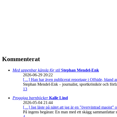
Kommenterat
Med uppenbar känsla för stil
Stephan Mendel-Enk
2026-06-29 20:22
[…] Han har även publicerat reportage i Offside, bland
Stephan Mendel-Enk – journalist, sportkrönikör och förf
13
Proggiga barnböcker
Kalle Lind
2026-05-04 21:44
[…] Jag läste på nätet att jag är en ”övervintrad maoist” o
På ingens begäran: En man med ett skägg sammanfattar sitt
4