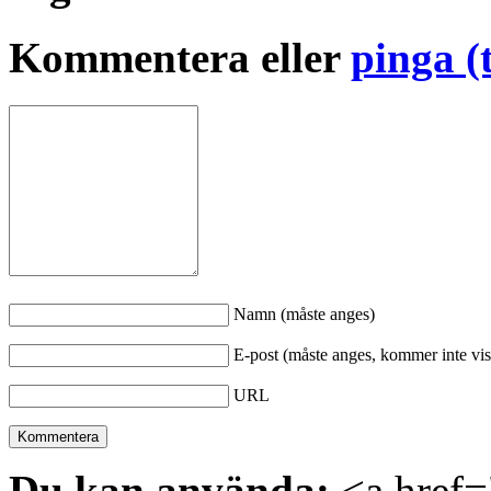
Kommentera eller
pinga (
Namn (måste anges)
E-post (måste anges, kommer inte vis
URL
Du kan använda:
<a href="