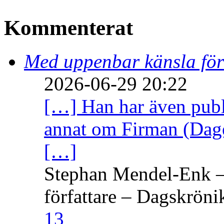
Kommenterat
Med uppenbar känsla för
2026-06-29 20:22
[…] Han har även publi
annat om Firman (Dage
[…]
Stephan Mendel-Enk – 
författare – Dagskröni
13