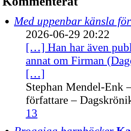
Kommenterat
Med uppenbar känsla för
2026-06-29 20:22
[…] Han har även publi
annat om Firman (Dage
[…]
Stephan Mendel-Enk – 
författare – Dagskröni
13
Proggiga barnböcker
Ka