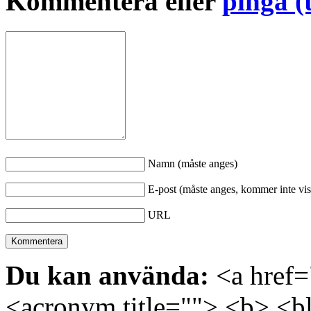
Kommentera eller
pinga (
Namn (måste anges)
E-post (måste anges, kommer inte vis
URL
Du kan använda:
<a href="
<acronym title=""> <b> <bl