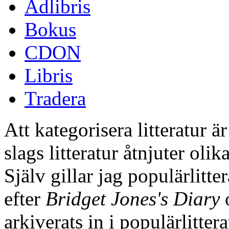
Adlibris
Bokus
CDON
Libris
Tradera
Att kategorisera litteratur ä
slags litteratur åtnjuter olik
Själv gillar jag populärlitte
efter
Bridget Jones's Diary
o
arkiverats in i populärlitte