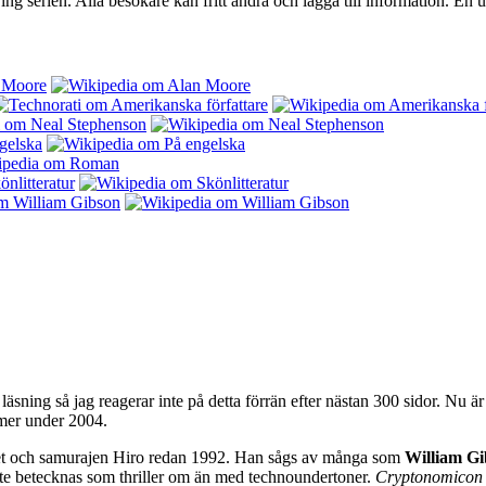
 serien. Alla besökare kan fritt ändra och lägga till information. En u
 läsning så jag reagerar inte på detta förrän efter nästan 300 sidor. Nu är 
mer under 2004.
t och samurajen Hiro redan 1992. Han sågs av många som
William Gi
åste betecknas som thriller om än med technoundertoner.
Cryptonomicon