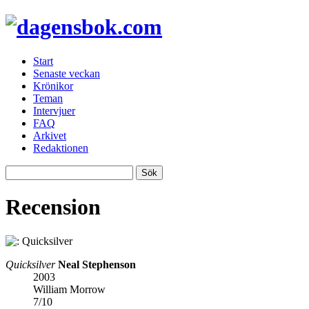
Start
Senaste veckan
Krönikor
Teman
Intervjuer
FAQ
Arkivet
Redaktionen
Recension
Quicksilver
Neal Stephenson
2003
William Morrow
7
/
10