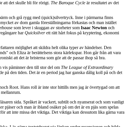
att det skulle bli för rörigt.
The Baroque Cycle
är resultatet av det
pärm och grå rygg med (quick)silvertryck. Inne i pärmarna finns
r mycket av dom gamla föreställningarna förkastas och man istället
terhouse som lever i skuggan av storheter som
Isaac Newton
och
öregångare har
Quicksilver
ett rätt hårt fokus på kryptering, ekonomi
attaren möjlighet att skildra helt olika typer av händelser. Den
nds" och Eliza är berättelsens stora kärlekspar. Hon går från att vara
roniskt att det är bristerna som gör att de passar ihop så bra.
ch vis påminner den till stor del om
The League of Extraordinary
de på den tiden. Det är en period jag har ganska dålig koll på och det
h Root. Hans roll är inte stor hittills men jag är övertygad om att
s mellanrum.
äsaren sida. Språket är vackert, subtilt och nyanserat och som vanligt
ler pjäser och man är ibland osäker på om det är en pjäs som spelas
 för att inte missa det viktiga. Det viktiga kan dessutom lika gärna vara
ngelska. Läs gärna textutdraget via länken under recensionen och bilda