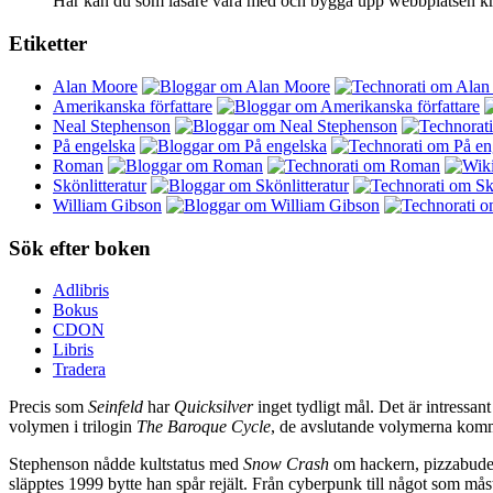
Här kan du som läsare vara med och bygga upp webbplatsen kring
Etiketter
Alan Moore
Amerikanska författare
Neal Stephenson
På engelska
Roman
Skönlitteratur
William Gibson
Sök efter boken
Adlibris
Bokus
CDON
Libris
Tradera
Precis som
Seinfeld
har
Quicksilver
inget tydligt mål. Det är intressant
volymen i trilogin
The Baroque Cycle
, de avslutande volymerna kom
Stephenson nådde kultstatus med
Snow Crash
om hackern, pizzabude
släpptes 1999 bytte han spår rejält. Från cyberpunk till något som m