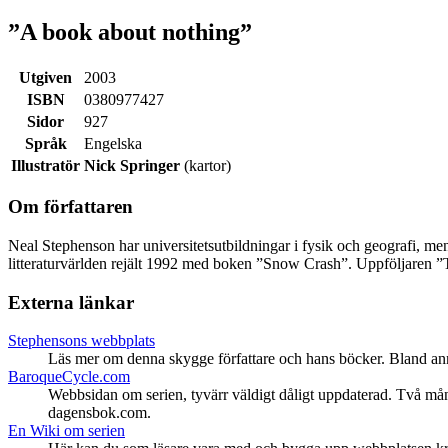
”A book about nothing”
Utgiven
2003
ISBN
0380977427
Sidor
927
Språk
Engelska
Illustratör
Nick Springer
(kartor)
Om författaren
Neal Stephenson har universitetsutbildningar i fysik och geografi, men 
litteraturvärlden rejält 1992 med boken ”Snow Crash”. Uppföljaren ”T
Externa länkar
Stephensons webbplats
Läs mer om denna skygge författare och hans böcker. Bland ann
BaroqueCycle.com
Webbsidan om serien, tyvärr väldigt dåligt uppdaterad. Två måna
dagensbok.com.
En Wiki om serien