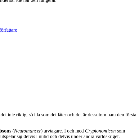
nderbar idé när den fungerar.
det inte riktigt så illa som det låter och det är dessutom bara den första
bson
s (
Neuromancer
) arvtagare. I och med
Cryptonomicon
som
utspelar sig delvis i nutid och delvis under andra världskriget.