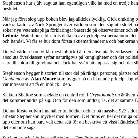
Stephenson har själv sagt att han egentligen ville ha med en tredje hand
beslutet.
När jag först slog upp boken blev jag alldeles lycklig. Gick omkring 
vackra kartor av Nick Springer över världen som den såg ut i slutet på
söker nya vetenskapliga förklaringar baserade på observationer och sl
Leibniz
. Waterhouse blir trots detta en av nyckelpersonerna inom de
och handel. Vi får se hur dom första aktiemarknaderna och bankerna 
De två världar som vi får mest inblick i är den absoluta överklassens o
absoluta överklassen syftar naturligtvis på kungligheter och det politi
slav till spion till grevinna och Jack har svårt att anpassa sig och det 
Stephenson bygger historien till stor del på riktiga personer, platser o
Gentlemen
av
Alan Moore
som bygger på en liknande princip. Jag vil
var intressant att få en inblick i den.
Släkten Shaftoe som spelade en central roll i
Cryptonomicon
är även v
det kommer ändra på sig. Och för den som undrar; Ja, det är samma En
Denna första volym innehåller tre böcker och är på massiva 927 sidor.
arbetar Stephenson mycket med formen. Det finns en hel del roliga och
upp eller om han bara valt detta sätt för att beskriva ett visst händels
det som inte sägs.
Språket är också bokens största brist. Den är tung och rätt svårläst. I