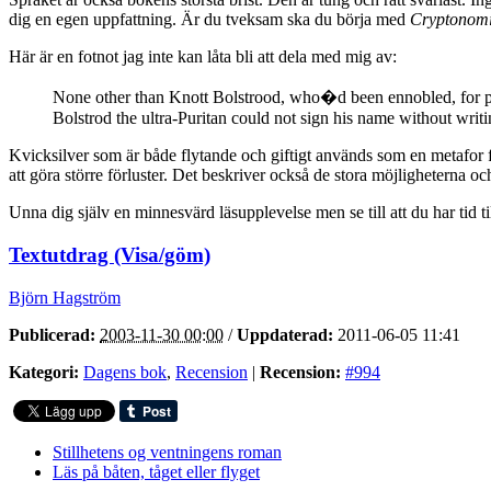
dig en egen uppfattning. Är du tveksam ska du börja med
Cryptonom
Här är en fotnot jag inte kan låta bli att dela med mig av:
None other than Knott Bolstrood, who�d been ennobled, for p
Bolstrod the ultra-Puritan could not sign his name without writ
Kvicksilver som är både flytande och giftigt används som en metafor för 
att göra större förluster. Det beskriver också de stora möjligheterna
Unna dig själv en minnesvärd läsupplevelse men se till att du har tid
Textutdrag (Visa/göm)
Björn Hagström
Publicerad:
2003-11-30 00:00
/
Uppdaterad:
2011-06-05 11:41
Kategori:
Dagens bok
,
Recension
|
Recension:
#994
Stillhetens og ventningens roman
Läs på båten, tåget eller flyget