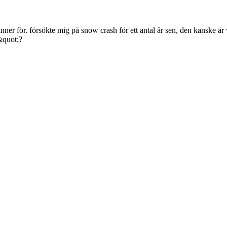
änner för. försökte mig på snow crash för ett antal år sen, den kanske är
&quot;?