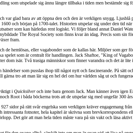
ling som utspelade sig ännu längre tillbaka i tiden men bestämde sig för 
och var glad bara av att öppna den och den är verkligen snygg. Ljusblå 
 1600 och början på 1700-talet. Historien utspelar sig under den tid nä
utsatser som kan härledas rent logiskt. Vi följer bland annat Daniel Wa
t nybildade The Royal Society som finns kvar än idag. Precis som sin f
växer fram.
ch de hemlösas, eller vagabonder som de kallas här. Miljöer som ger förf
ska spelet som är centralt för handlingen. Jack Shaftoe, "King of Vagabo
sliter dom isär. Två trasiga människor som finner varandra och det är lite i
ch händelser som pusslas ihop till något nytt och fascinerande. På sätt o
l gärna tro att man lär sig en hel del om hur världen såg ut och fungera
iktigt i
Quicksilver
och inte bara genom Jack. Man känner även igen Enoc
och Root i båda böckerna trots att de utspelar sig med ungefär 300 år
 927 sidor på rätt svår engelska som verkligen kräver engagemang från l
 intressanta fotnoter, hela kapitel är skrivna som brevkorrespondens el
eförlopp. Det gör att man hela tiden måste vara på sin vakt och läsa aktivt
nget för den ovane alltså, särskilt inte om man är ovan vid att läsa på e