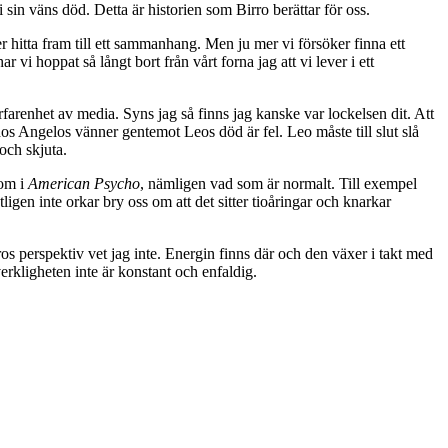
in väns död. Detta är historien som Birro berättar för oss.
er hitta fram till ett sammanhang. Men ju mer vi försöker finna ett
 vi hoppat så långt bort från vårt forna jag att vi lever i ett
rfarenhet av media. Syns jag så finns jag kanske var lockelsen dit. Att
hos Angelos vänner gentemot Leos död är fel. Leo måste till slut slå
och skjuta.
som i
American Psycho
, nämligen vad som är normalt. Till exempel
ligen inte orkar bry oss om att det sitter tioåringar och knarkar
os perspektiv vet jag inte. Energin finns där och den växer i takt med
erkligheten inte är konstant och enfaldig.