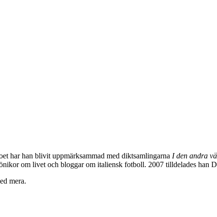
poet har han blivit uppmärksammad med diktsamlingarna
I den andra vä
rönikor om livet och bloggar om italiensk fotboll. 2007 tilldelades han 
med mera.