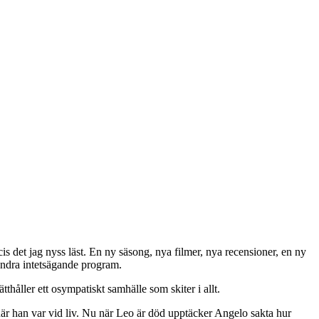
ecis det jag nyss läst. En ny säsong, nya filmer, nya recensioner, en ny
 andra intetsägande program.
thåller ett osympatiskt samhälle som skiter i allt.
 när han var vid liv. Nu när Leo är död upptäcker Angelo sakta hur