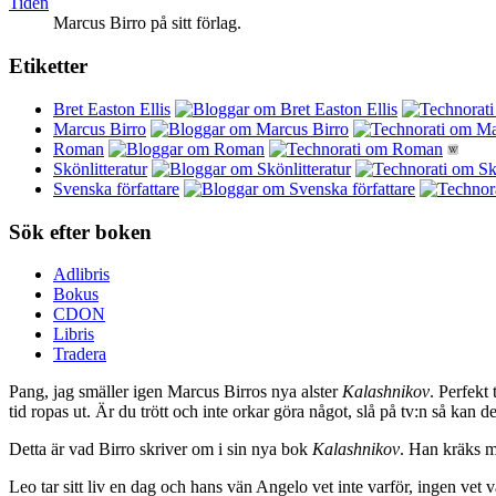
Tiden
Marcus Birro på sitt förlag.
Etiketter
Bret Easton Ellis
Marcus Birro
Roman
Skönlitteratur
Svenska författare
Sök efter boken
Adlibris
Bokus
CDON
Libris
Tradera
Pang, jag smäller igen Marcus Birros nya alster
Kalashnikov
. Perfekt
tid ropas ut. Är du trött och inte orkar göra något, slå på tv:n så ka
Detta är vad Birro skriver om i sin nya bok
Kalashnikov
. Han kräks me
Leo tar sitt liv en dag och hans vän Angelo vet inte varför, ingen vet