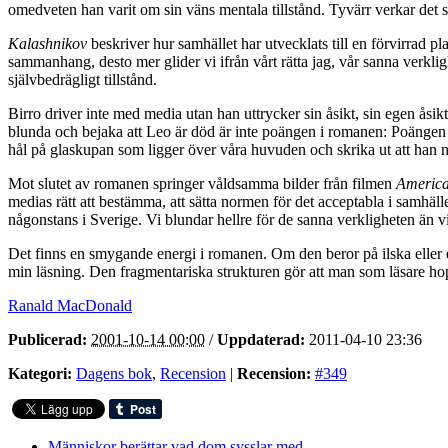
omedveten han varit om sin väns mentala tillstånd. Tyvärr verkar det 
Kalashnikov
beskriver hur samhället har utvecklats till en förvirrad p
sammanhang, desto mer glider vi ifrån vårt rätta jag, vår sanna verklighe
självbedrägligt tillstånd.
Birro driver inte med media utan han uttrycker sin åsikt, sin egen åsik
blunda och bejaka att Leo är död är inte poängen i romanen: Poängen är
hål på glaskupan som ligger över våra huvuden och skrika ut att han mi
Mot slutet av romanen springer våldsamma bilder från filmen
Americ
medias rätt att bestämma, att sätta normen för det acceptabla i samhälle
någonstans i Sverige. Vi blundar hellre för de sanna verkligheten än 
Det finns en smygande energi i romanen. Om den beror på ilska eller et
min läsning. Den fragmentariska strukturen gör att man som läsare hoppa
Ranald MacDonald
Publicerad:
2001-10-14 00:00
/
Uppdaterad:
2011-04-10 23:36
Kategori:
Dagens bok
,
Recension
|
Recension:
#349
Människor berättar vad dom sysslar med