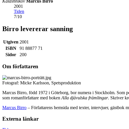
Kalashnikov
Marcus Birro
2001
Tiden
7
/
10
Birro levererar sanning
Utgiven
2001
ISBN
91 88877 71
Sidor
200
Om författaren
Fotograf: Micke Karlsson, Spetsproduktion
Marcus Birro, född 1972 i Göteborg, bor numera i Stockholm. Som 
som romanförfattare med boken
Alla djävulska främlingar
. Skriver k
Marcus Birro
– Författarens hemsida med texter, intervjuer, gästbok 
Externa länkar