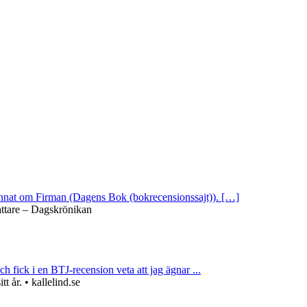
 annat om Firman (Dagens Bok (bokrecensionssajt)). […]
attare – Dagskrönikan
ch fick i en BTJ-recension veta att jag ägnar ...
 år. • kallelind.se