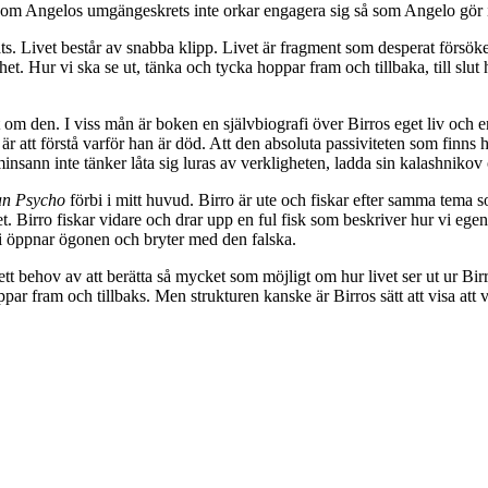
som Angelos umgängeskrets inte orkar engagera sig så som Angelo gör i s
lats. Livet består av snabba klipp. Livet är fragment som desperat försök
t. Hur vi ska se ut, tänka och tycka hoppar fram och tillbaka, till slut har
t om den. I viss mån är boken en självbiografi över Birros eget liv och e
 att förstå varför han är död. Att den absoluta passiviteten som finns 
nsann inte tänker låta sig luras av verkligheten, ladda sin kalashnikov 
an Psycho
förbi i mitt huvud. Birro är ute och fiskar efter samma tema 
t. Birro fiskar vidare och drar upp en ful fisk som beskriver hur vi egent
vi öppnar ögonen och bryter med den falska.
t behov av att berätta så mycket som möjligt om hur livet ser ut ur Birr
r fram och tillbaks. Men strukturen kanske är Birros sätt att visa att v