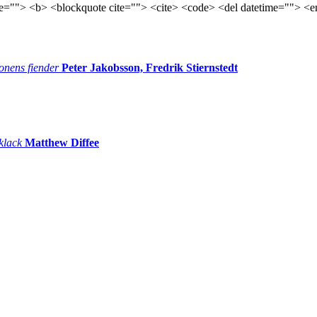
tle=""> <b> <blockquote cite=""> <cite> <code> <del datetime=""> <e
onens fiender
Peter Jakobsson, Fredrik Stiernstedt
 klack
Matthew Diffee