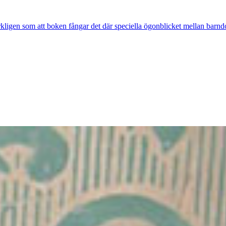
rkligen som att boken fångar det där speciella ögonblicket mellan barnd