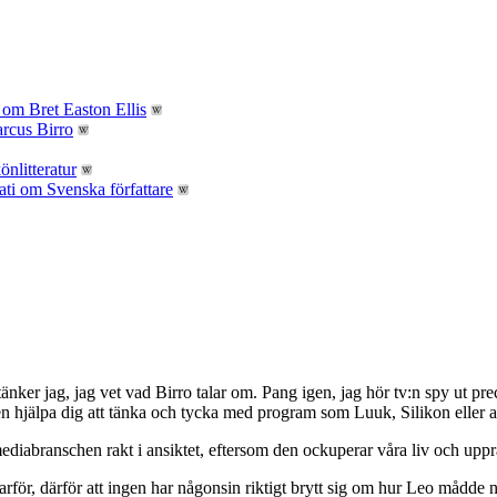
 tänker jag, jag vet vad Birro talar om. Pang igen, jag hör tv:n spy ut pr
n den hjälpa dig att tänka och tycka med program som Luuk, Silikon eller
diabranschen rakt i ansiktet, eftersom den ockuperar våra liv och upprät
 varför, därför att ingen har någonsin riktigt brytt sig om hur Leo mådde