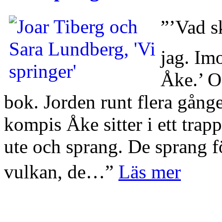
”’Vad 
jag. Im
Åke.’ O
bok. Jorden runt flera gång
kompis Åke sitter i ett trapp
ute och sprang. De sprang f
vulkan, de…”
Läs mer