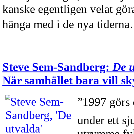
kanske egentligen velat göra
hänga med i de nya tidern
Steve Sem-Sandberg:
De u
När samhället bara vill s
”1997 görs 
under ett sj
utrymme fyl