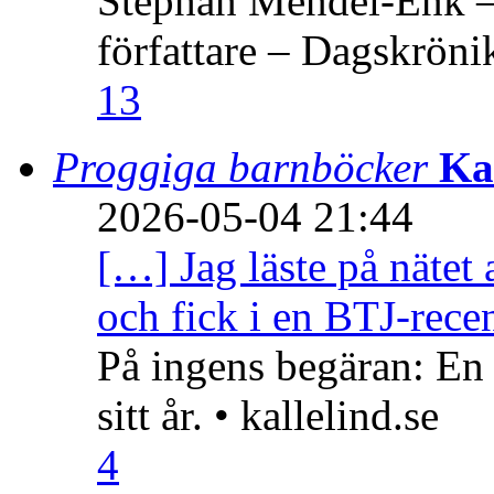
Stephan Mendel-Enk – 
författare – Dagskröni
13
Proggiga barnböcker
Ka
2026-05-04 21:44
[…] Jag läste på nätet 
och fick i en BTJ-recen
På ingens begäran: En
sitt år. • kallelind.se
4