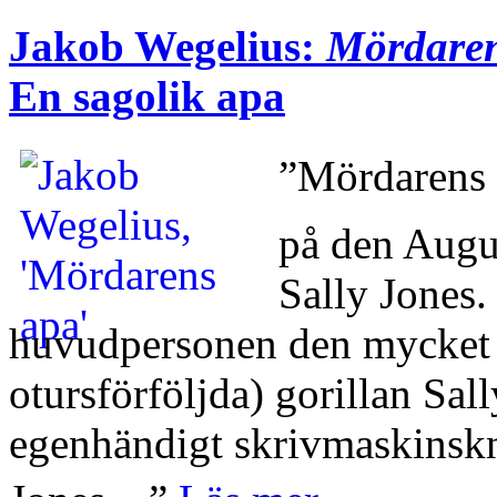
Jakob Wegelius:
Mördaren
En sagolik apa
”Mördarens 
på den Augu
Sally Jones.
huvudpersonen den mycket 
otursförföljda) gorillan Sal
egenhändigt skrivmaskinskn