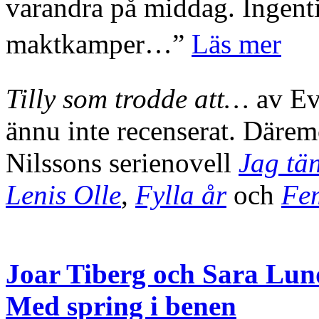
varandra på middag. Ingenti
maktkamper…”
Läs mer
Tilly som trodde att…
av Ev
ännu inte recenserat. Där
Nilssons serienovell
Jag tä
Lenis Olle
,
Fylla år
och
Fe
Joar Tiberg och Sara Lu
Med spring i benen