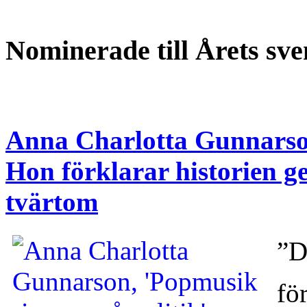
Nominerade till Årets sv
Anna Charlotta Gunnars
Hon förklarar historien g
tvärtom
”
fö