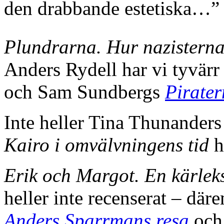
den drabbande estetiska…”
Plundrarna. Hur nazisterna
Anders Rydell har vi tyvärr
och Sam Sundbergs
Pirate
Inte heller Tina Thunander
Kairo i omvälvningens tid
h
Erik och Margot. En kärleks
heller inte recenserat – dä
Anders Sparrmans resa
oc