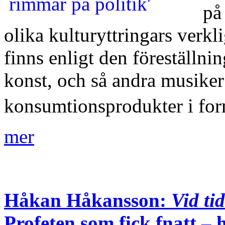
på
olika kulturyttringars verkl
finns enligt den föreställn
konst, och så andra musike
konsumtionsprodukter i f
mer
Håkan Håkansson:
Vid ti
Profeten som fick fnatt – h