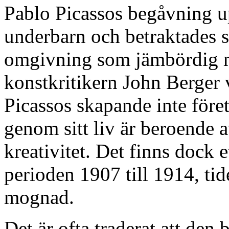
Pablo Picassos begåvning up
underbarn och betraktades s
omgivning som jämbördig
konstkritikern John Berger v
Picassos skapande inte före
genom sitt liv är beroende 
kreativitet. Det finns dock 
perioden 1907 till 1914, t
mognad.
Det är ofta traderat att de