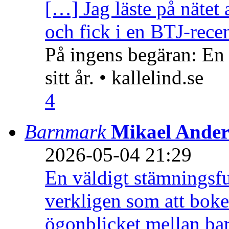
[…] Jag läste på nätet 
och fick i en BTJ-recen
På ingens begäran: En
sitt år. • kallelind.se
4
Barnmark
Mikael Ander
2026-05-04 21:29
En väldigt stämningsfu
verkligen som att boke
ögonblicket mellan ba