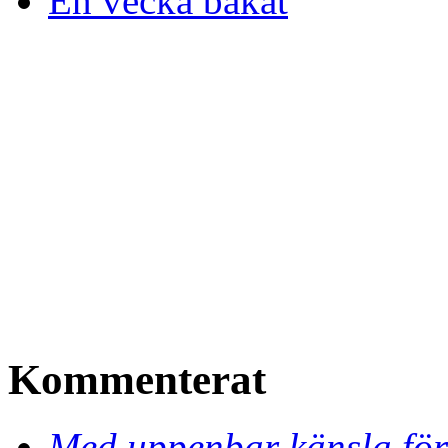
En vecka bakåt
Kommenterat
Med uppenbar känsla för