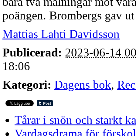
bara två målningar mot vara
poängen. Brombergs gav ut 
Mattias Lahti Davidsson
Publicerad:
2023-06-14 00
18:06
Kategori:
Dagens bok
,
Rec
Tårar i snön och starkt ka
Vardagsdrama för försko