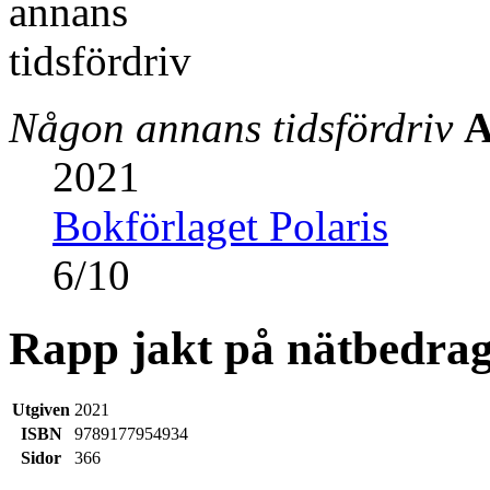
Någon annans tidsfördriv
A
2021
Bokförlaget Polaris
6
/
10
Rapp jakt på nätbedra
Utgiven
2021
ISBN
9789177954934
Sidor
366