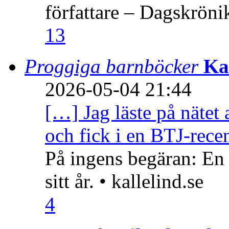
författare – Dagskröni
13
Proggiga barnböcker
Ka
2026-05-04 21:44
[…] Jag läste på nätet 
och fick i en BTJ-recen
På ingens begäran: En
sitt år. • kallelind.se
4