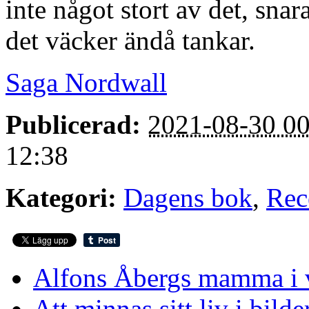
inte något stort av det, sn
det väcker ändå tankar.
Saga Nordwall
Publicerad:
2021-08-30 00
12:38
Kategori:
Dagens bok
,
Rec
Alfons Åbergs mamma i 
Att minnas sitt liv i bilde