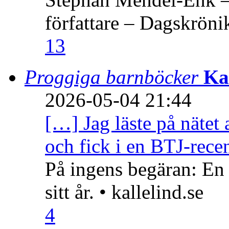
författare – Dagskröni
13
Proggiga barnböcker
Ka
2026-05-04 21:44
[…] Jag läste på nätet 
och fick i en BTJ-recen
På ingens begäran: En
sitt år. • kallelind.se
4