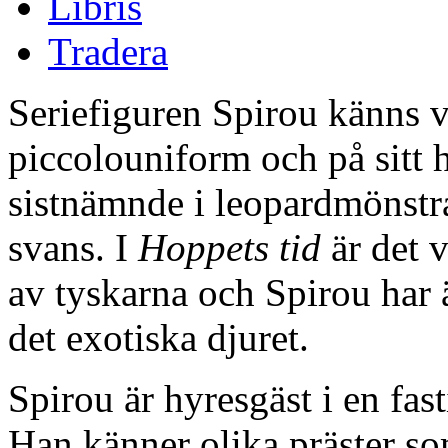
Libris
Tradera
Seriefiguren Spirou känns vä
piccolouniform och på sitt 
sistnämnde i leopardmönstr
svans. I
Hoppets tid
är det v
av tyskarna och Spirou har 
det exotiska djuret.
Spirou är hyresgäst i en fas
Han känner olika präster so