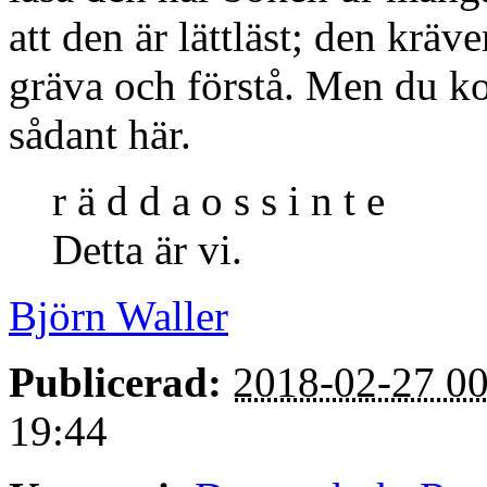
att den är lättläst; den kräver
gräva och förstå. Men du ko
sådant här.
r ä d d a o s s i n t e
Detta är vi.
Björn Waller
Publicerad:
2018-02-27 00
19:44