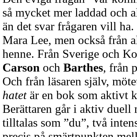
så mycket mer laddad och a
än det svar frågaren vill ha
Mara Lee, men också från al
henne. Från Sverige och Ko
Carson
och
Barthes
, från
Och från läsaren själv, mö
hatet
är en bok som aktivt kr
Berättaren går i aktiv duel
tilltalas som ”du”, två inte
precis på smärtpunkten mell