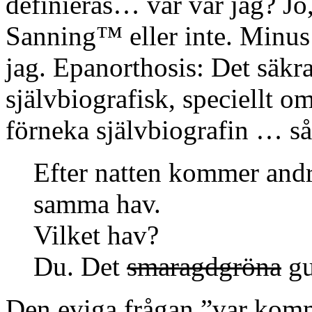
definieras… var var jag? Jo,
Sanning™ eller inte. Minus 
jag. Epanorthosis: Det säkras
självbiografisk, speciellt om
förneka självbiografin … så
Efter natten kommer andra
samma hav.
Vilket hav?
Du. Det
smaragdgröna
gu
Den eviga frågan ”var komme