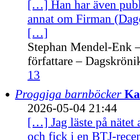
[…] Han har även publi
annat om Firman (Dage
[…]
Stephan Mendel-Enk – 
författare – Dagskröni
13
Proggiga barnböcker
Ka
2026-05-04 21:44
[…] Jag läste på nätet 
och fick i en BTJ-recen