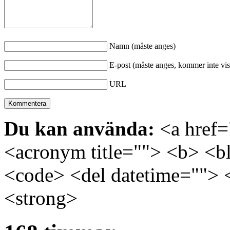
Namn (måste anges)
E-post (måste anges, kommer inte vis
URL
Du kan använda:
<a href="
<acronym title=""> <b> <bl
<code> <del datetime=""> 
<strong>