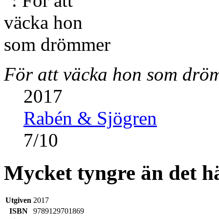
För att väcka hon som drö
2017
Rabén & Sjögren
7
/
10
Mycket tyngre än det här
Utgiven
2017
ISBN
9789129701869