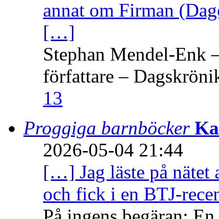
annat om Firman (Dage
[…]
Stephan Mendel-Enk – 
författare – Dagskröni
13
Proggiga barnböcker
Ka
2026-05-04 21:44
[…] Jag läste på nätet 
och fick i en BTJ-recen
På ingens begäran: En