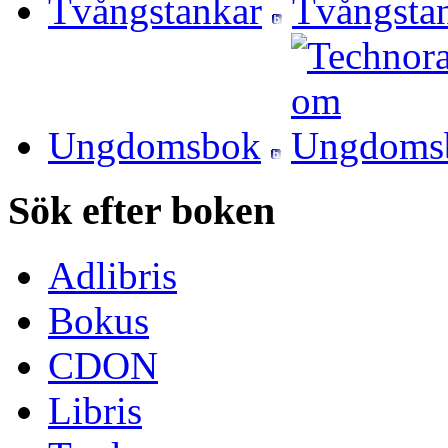
Tvångstankar
Ungdomsbok
Sök efter boken
Adlibris
Bokus
CDON
Libris