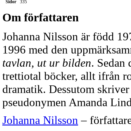
Sidor
335
Om författaren
Johanna Nilsson är född 19
1996 med den uppmärksa
tavlan, ut ur bilden
. Sedan 
trettiotal böcker, allt ifrå
dramatik. Dessutom skrive
pseudonymen Amanda Lind
Johanna Nilsson
– författar