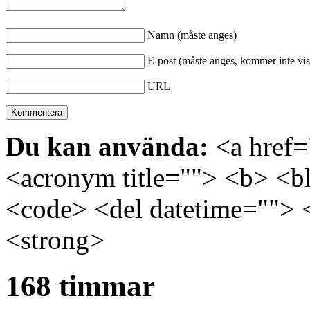
Namn (måste anges)
E-post (måste anges, kommer inte vis
URL
Du kan använda:
<a href="
<acronym title=""> <b> <bl
<code> <del datetime=""> 
<strong>
168 timmar