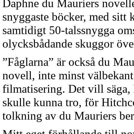
Daphne du Mauriers novelle
snyggaste böcker, med sitt k
samtidigt 50-talssnygga oms
olycksbådande skuggor öve
”Fåglarna” är också du Mau
novell, inte minst välbekan
filmatisering. Det vill säga
skulle kunna tro, för Hitchc
tolkning av du Mauriers berä
Mitt eget förhållande till n