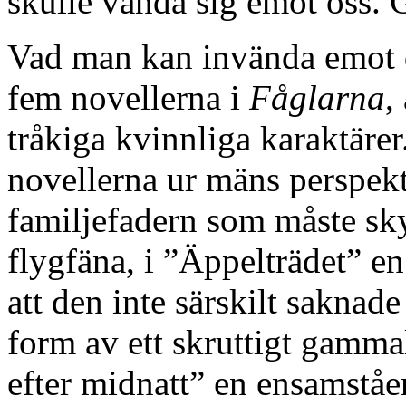
skulle vända sig emot oss. Gå
Vad man kan invända emot d
fem novellerna i
Fåglarna
,
tråkiga kvinnliga karaktäre
novellerna ur mäns perspekti
familjefadern som måste sky
flygfäna, i ”Äppelträdet” en
att den inte särskilt saknade
form av ett skruttigt gammal
efter midnatt” en ensamståe