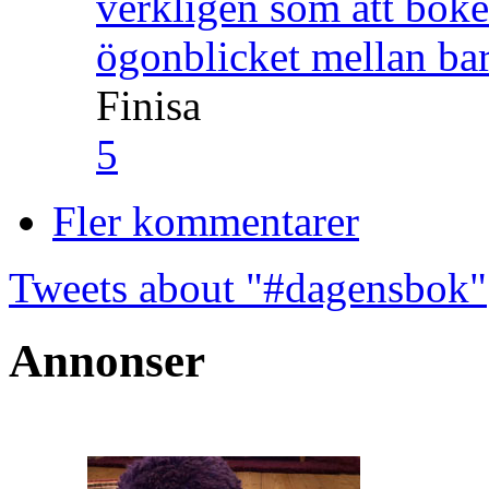
verkligen som att boke
ögonblicket mellan ba
Finisa
5
Fler kommentarer
Tweets about "#dagensbok"
Annonser