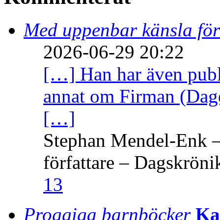
Med uppenbar känsla för
2026-06-29 20:22
[…] Han har även publi
annat om Firman (Dage
[…]
Stephan Mendel-Enk – 
författare – Dagskröni
13
Proggiga barnböcker
Ka