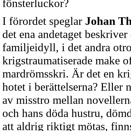
fönsterluckor?
I förordet speglar
Johan Th
det ena andetaget beskriver
familjeidyll, i det andra ot
krigstraumatiserade make o
mardrömsskri. Är det en kri
hotet i berättelserna? Eller
av misstro mellan novellern
och hans döda hustru, dömda
att aldrig riktigt mötas, fi