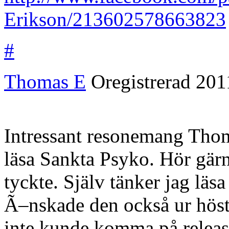
Erikson/213602578663823
#
Thomas E
Oregistrerad
201
Intressant resonemang Thoma
läsa Sankta Psyko. Hör gärn
tyckte. Själv tänker jag lä
Ã–nskade den också ur höste
inte kunde komma på releas