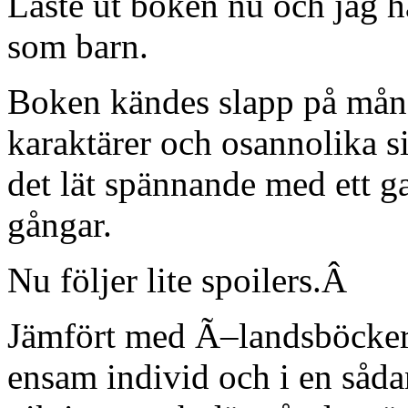
Läste ut boken nu och jag h
som barn.
Boken kändes slapp på mång
karaktärer och osannolika si
det lät spännande med ett 
gångar.
Nu följer lite spoilers.Â
Jämfört med Ã–landsböckern
ensam individ och i en sådan