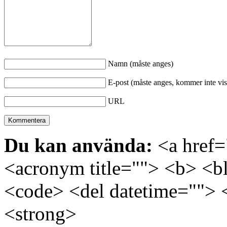
Namn (måste anges)
E-post (måste anges, kommer inte vis
URL
Du kan använda:
<a href="
<acronym title=""> <b> <bl
<code> <del datetime=""> 
<strong>