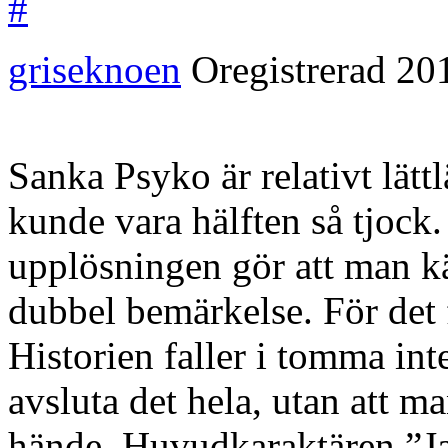
#
griseknoen
Oregistrerad
20
Sanka Psyko är relativt lätt
kunde vara hälften så tjock
upplösningen gör att man kä
dubbel bemärkelse. För det f
Historien faller i tomma int
avsluta det hela, utan att m
hände. Huvudkaraktären ”Ja