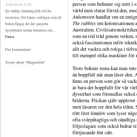
person som befinner sig mitt i s
2026-05-04 21:29
värld men slutat förstå den, med
En väldigt stämningsfull och fin
Ankomsten
handlar om en emigr
recension. Det känns verkligen som att
The rabbits
om kolonisationen 
boken fångar det där speciella
Australien. Civilisationskritike
ögonblicket mellan barndom och ...
som en röd tråd genom verken,
Finisa
också fascinationen inför tekni
allt det vackra och roliga i till
Fler kommentarer
till exempel olika maskiner för 
Tweets about "#dagensbok"
Trots bokens tema kan man inte 
än hoppfull när man läser den. A
finns en person som gör så vack
är bara det hoppfullt för vår vä
dysterhet som förmedlas också 
bilderna. Flickan själv upplever 
men läsaren ser den hela tiden.
rött litet lönnlöv som lyser någon
ofta svårpåtagliga och oändliga 
följeslagare som också bidrar til
förtjusande fint sätt.