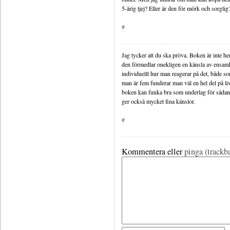
5-årig tjej? Eller är den för mörk och sorglig
#
Jag tycker att du ska pröva. Boken är inte he
den förmedlar onekligen en känsla av ensamhe
individuellt hur man reagerar på det, både 
man är fem funderar man väl en hel del på liv
boken kan funka bra som underlag för sådana
ger också mycket fina känslor.
#
Kommentera eller
pinga (trackb