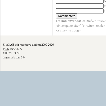
N
E
Du kan använda:
<a href="" title=
<blockquote cite=""> <cite> <code>
<strike> <strong>
© us3 AB och respektive skribent 2000-2026
ISSN
1652-1277
XHTML
/
CSS
dagensbok.com 3.0