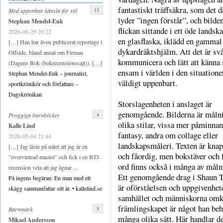
fantastiskt träffsäkra, som det d
13
Med uppenbar känsla för stil
lyder ”ingen förstår”, och bilde
Stephan Mendel-Enk
flickan sittande i ett öde landska
2026-06-29 20:22
en glasflaska, iklädd en gammal
[…] Han har även publicerat reportage i
dykardräktshjälm. Att det är svå
Offside, bland annat om Firman
kommunicera och lätt att känna 
(Dagens Bok (bokrecensionssajt)). […]
ensam i världen i den situatione
Stephan Mendel-Enk – journalist,
väldigt uppenbart.
sportkrönikör och författare –
Dagskrönikan
Storslagenheten i anslaget är
genomgående. Bilderna är målni
4
Proggiga barnböcker
olika stilar, vissa mer påminna
Kalle Lind
fantasy, andra om collage eller
2026-05-04 21:44
landskapsmåleri. Texten är kna
[…] Jag läste på nätet att jag är en
och fåordig, men bokstäver och 
”övervintrad maoist” och fick i en BTJ-
ord finns också i många av måln
recension veta att jag ägnar ...
Ett genomgående drag i Shaun T
På ingens begäran: En man med ett
är oförståelsen och uppgivenhet
skägg sammanfattar sitt år. • kallelind.se
samhället och människorna omkr
främlingskapet är något han beh
5
Barnmark
många olika sätt. Här handlar d
Mikael Andersson