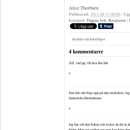
Alice Thorburn
Publicerad:
Upp
2011-08-13 00:00
/
Kategori:
Dagens bok
,
Recension
|
Insekter och könsfrågor
4 kommentarer
ÅH, vad jag vill läsa den här.
#
Den här står högt upp på min önskelista. Jag
fantastiska illustrationer.
#
Jag har sett den boken och tycker att det är j
bilder. Men jag undrar om man kan köpa den b