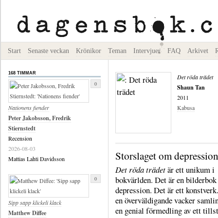
Start
Senaste veckan
Krönikor
Teman
Intervjuer
FAQ
Arkivet
168 TIMMAR
Det röda trädet
0
Shaun Tan
2011
Nationens fiender
Kabusa
Peter Jakobsson, Fredrik
Stiernstedt
Recension
2026-08-03
Storslaget om depressio
Mattias Lahti Davidsson
Det röda trädet
är ett unikum i
bokvärlden. Det är en bilderbo
0
depression. Det är ett konstverk
en överväldigande vacker samlin
Sipp sapp klickeli klack
en genial förmedling av ett tills
Matthew Diffee