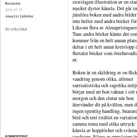
storslagen illustration av en sta
Recension
mycket dyster känsla. Det går in
2026-07-30
jämföra boken med andra bilder
Anna Liv Lidström
inte heller med andra böcker för
Liksom flera av Almapristagar
En vecka bakåt
Tans andra böcker känns det som
kommer från en helt annan plats
deltar i ett helt annat kretslopp 
flertalet böcker som överhuvudt
ut.
Boken är en skildring av en flic
vandring genom olika, alltmer
surrealistiska och sagolika milj
börjar med att hon vaknar i sitt
morgon och den slutar när hon
återvänder dit på kvällen, men d
ingen egentlig handling. Snarare
bild och text istället en variatio
samma tema med olika uttryck:
känsla av hopplöshet och svårm
vardagen. Några av uppslagen är
KOMMENTERAT