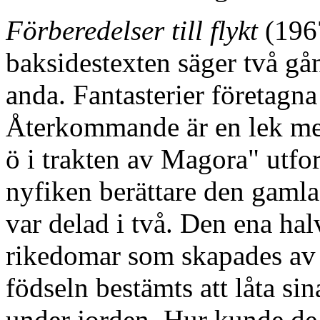
Förberedelser till flykt
(1967
baksidestexten säger två g
anda. Fantasterier företagna
Återkommande är en lek me
ö i trakten av Magora" utfo
nyfiken berättare den gaml
var delad i två. Den ena ha
rikedomar som skapades av 
födseln bestämts att låta si
under jorden. Hur kunde de 