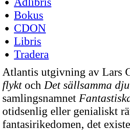
Adlibris
Bokus
CDON
Libris
Tradera
Atlantis utgivning av Lars
flykt
och
Det sällsamma djur
samlingsnamnet
Fantastiska
otidsenlig eller genialiskt r
fantasirikedomen, det existe