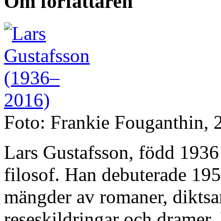
Om författaren
Foto: Frankie Fouganthin, 
Lars Gustafsson, född 1936 i
filosof. Han debuterade 1
mängder av romaner, diktsa
reseskildringar och dramer