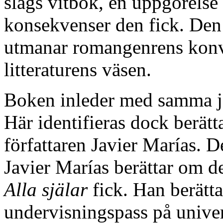
slags vitbok, en uppgörels
konsekvenser den fick. Den 
utmanar romangenrens konve
litteraturens väsen.
Boken inleder med samma j
Här identifieras dock berätt
författaren Javier Marías. D
Javier Marías berättar om d
Alla själar
fick. Han berätta
undervisningspass på univer