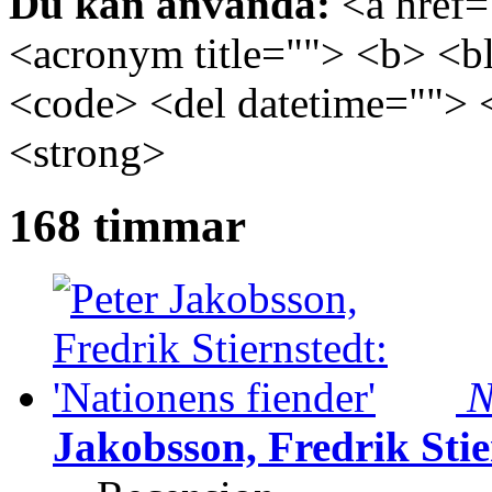
Du kan använda:
<a href="
<acronym title=""> <b> <bl
<code> <del datetime=""> 
<strong>
168 timmar
N
Jakobsson, Fredrik Stie