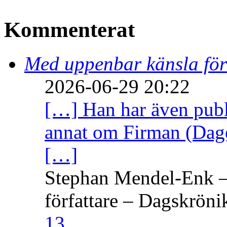
Kommenterat
Med uppenbar känsla för
2026-06-29 20:22
[…] Han har även publi
annat om Firman (Dage
[…]
Stephan Mendel-Enk – 
författare – Dagskröni
13