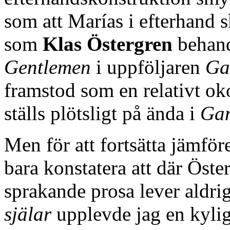
som att Marías i efterhand s
som
Klas Östergren
behand
Gentlemen
i uppföljaren
Ga
framstod som en relativt ok
ställs plötsligt på ända i
Gan
Men för att fortsätta jämfö
bara konstatera att där Öste
sprakande prosa lever aldri
själar
upplevde jag en kylig 