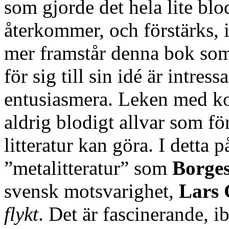
som gjorde det hela lite blod
återkommer, och förstärks, 
mer framstår denna bok som 
för sig till sin idé är intre
entusiasmera. Leken med kon
aldrig blodigt allvar som fö
litteratur kan göra. I dett
”metalitteratur” som
Borge
svensk motsvarighet,
Lars 
flykt
. Det är fascinerande, 