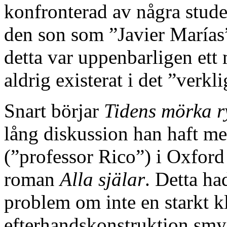
konfronterad av några stu
den son som ”Javier Marías
detta var uppenbarligen ett
aldrig existerat i det ”verkli
Snart börjar
Tidens mörka r
lång diskussion han haft me
(”professor Rico”) i Oxford 
roman
Alla själar
. Detta ha
problem om inte en starkt k
efterhandskonstruktion smyg