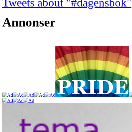
Tweets about "#dagensbok"
Annonser