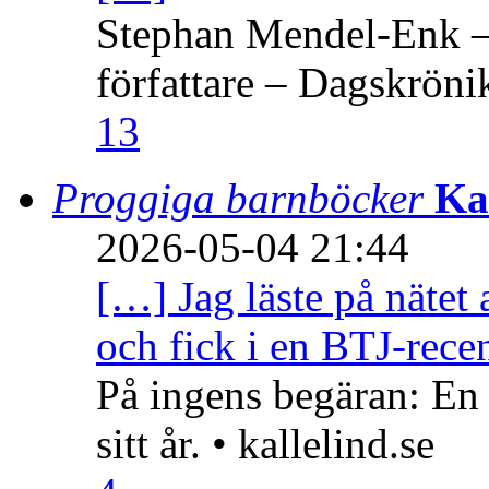
Stephan Mendel-Enk – 
författare – Dagskröni
13
Proggiga barnböcker
Ka
2026-05-04 21:44
[…] Jag läste på nätet 
och fick i en BTJ-recen
På ingens begäran: En
sitt år. • kallelind.se