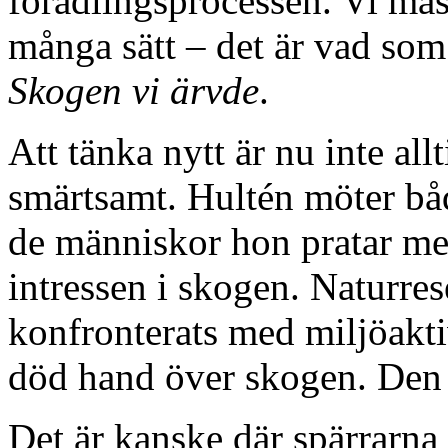
förädlingsprocessen. Vi mås
många sätt – det är vad so
Skogen vi ärvde
.
Att tänka nytt är nu inte all
smärtsamt. Hultén möter båd
de människor hon pratar med
intressen i skogen. Naturre
konfronterats med miljöaktiv
död hand över skogen. Den 
Det är kanske där spärrarna 