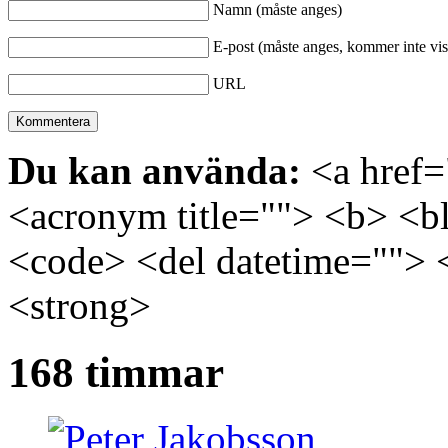
Namn (måste anges)
E-post (måste anges, kommer inte vis
URL
Du kan använda:
<a href="
<acronym title=""> <b> <bl
<code> <del datetime=""> 
<strong>
168 timmar