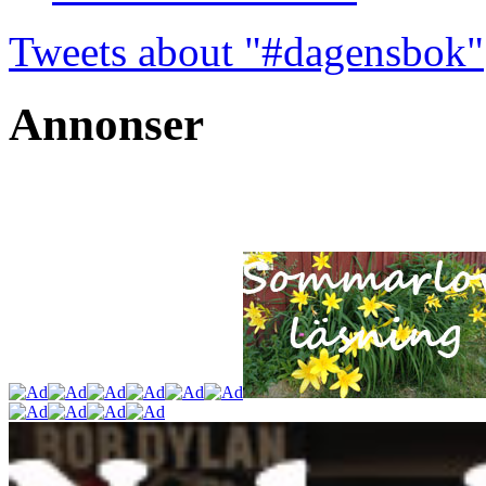
Tweets about "#dagensbok"
Annonser