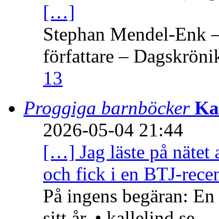
[…]
Stephan Mendel-Enk – 
författare – Dagskröni
13
Proggiga barnböcker
Ka
2026-05-04 21:44
[…] Jag läste på nätet 
och fick i en BTJ-recen
På ingens begäran: En
sitt år. • kallelind.se