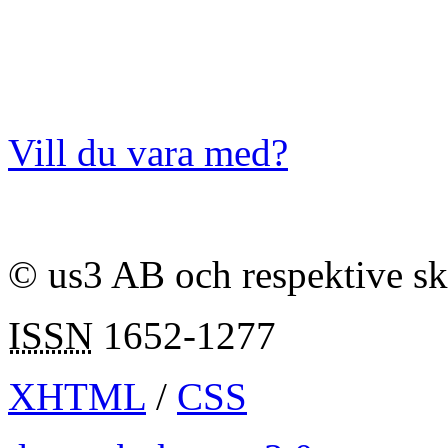
Vill du vara med?
© us3 AB och respektive s
ISSN
1652-1277
XHTML
/
CSS