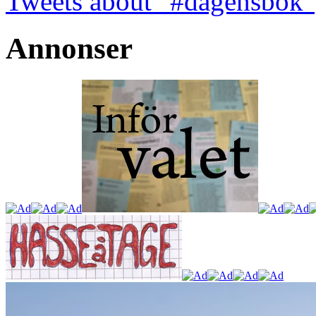
Tweets about "#dagensbok"
Annonser