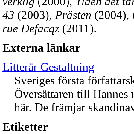
verklig
(2000),
Tiden det ta
43
(2003),
Prästen
(2004),
rue Defacqz
(2011).
Externa länkar
Litterär Gestaltning
Sveriges första författars
Översättaren till Hannes
här. De främjar skandina
Etiketter