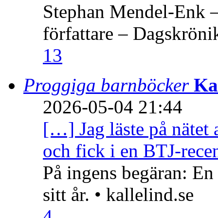
Stephan Mendel-Enk – 
författare – Dagskröni
13
Proggiga barnböcker
Ka
2026-05-04 21:44
[…] Jag läste på nätet 
och fick i en BTJ-recen
På ingens begäran: En
sitt år. • kallelind.se
4