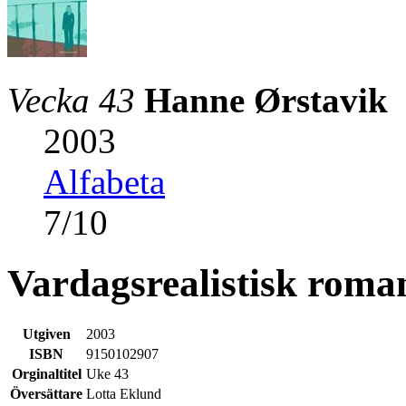
Vecka 43
Hanne Ørstavik
2003
Alfabeta
7
/
10
Vardagsrealistisk roma
Utgiven
2003
ISBN
9150102907
Orginaltitel
Uke 43
Översättare
Lotta Eklund