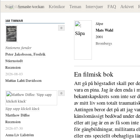
Start
Senaste veckan
Krönikor
Teman
Intervjuer
FAQ
Arkivet
168 TIMMAR
Såpa
0
Mats Wahl
2001
Brombergs
Nationens fiender
Peter Jakobsson, Fredrik
Stiernstedt
Recension
En filmisk bok
2026-08-03
Mattias Lahti Davidsson
Att gå på högstadiet skall per de
vara en pina. Jag är den enda i 
0
bekantskapskrets som inte ser d
av mitt liv som totalt traumatis
Antingen beror det på att jag var
Sipp sapp klickeli klack
känslomässigt bedövad under de
Matthew Diffee
eller att jag är en av få som inte
Recension
för gängbildningar, millitanta e
2026-07-30
eller ens speciellt obehagliga lä
Anna Liv Lidström