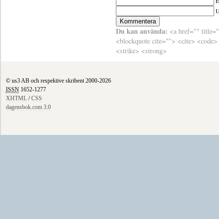
E
Du kan använda:
<a href="" title=
<blockquote cite=""> <cite> <code>
<strike> <strong>
© us3 AB och respektive skribent 2000-2026
ISSN
1652-1277
XHTML
/
CSS
dagensbok.com 3.0