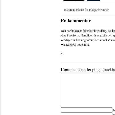
Inspirationskälla för trädgårdsvänner
En kommentar
Den här boken är faktiskt riktigt dålig, det k
såpa i bokform. Handligen är overklig och spe
verkligen är hos ungdomar, den är också väld
Wahl&#39;s bottennivå.
#
Kommentera eller
pinga (trackb
N