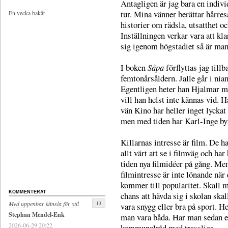
Antagligen är jag bara en indiv
tur. Mina vänner berättar hårre
En vecka bakåt
historier om rädsla, utsatthet oc
Inställningen verkar vara att kl
sig igenom högstadiet så är man
I boken
Såpa
förflyttas jag tillba
femtonårsåldern. Jalle går i nian
Egentligen heter han Hjalmar m
vill han helst inte kännas vid. 
vän Kino har heller inget lycka
men med tiden har Karl-Inge byt
Killarnas intresse är film. De ha
allt värt att se i filmväg och har
tiden nya filmidéer på gång. Men
filmintresse är inte lönande när 
kommer till popularitet. Skall 
KOMMENTERAT
chans att hävda sig i skolan ska
13
Med uppenbar känsla för stil
vara snygg eller bra på sport. He
Stephan Mendel-Enk
man vara båda. Har man sedan e
2026-06-29 20:22
kommunalråd med trassliga