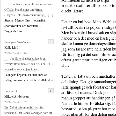
[…] Han har även publicerat reportage i
kontokortsaffärer till pappa blir 
Offside, bland annat om Firman
direkt lättare.
(Dagens Bok (bokrecensionssajt)). […]
Stephan Mendel-Enk – journalist,
Det är en kul bok. Mats Wahl k
sportkrönikör och författare –
livfullt beskriva pojkar i tidiga 
Dagskrönikan
Men boken är i huvudsak en såp
händer och det med en hastighe
4
Proggiga barnböcker
skulle kunna ge domedagsstäm
Kalle Lind
jag som läsare inte hela tiden k
2026-05-04 21:44
förlita mig på det som filmer o
[…] Jag läste på nätet att jag är en
oftast garanterar, nämligen ett l
”övervintrad maoist” och fick i en BTJ-
slut.
recension veta att jag ägnar ...
På ingens begäran: En man med ett
Texten är lättsam och innehåller
skägg sammanfattar sitt år. • kallelind.se
del dialog. Det gör samanhange
lättillgängligt och förstärker kä
5
Barnmark
att läsa ett manus. Dock gör
Mikael Andersson
manusgreppet att handlingen gå 
2026-05-04 21:29
När Jalle hinner förälska sig, f
En väldigt stämningsfull och fin
besvarad, stöta på yttre hot m
recension. Det känns verkligen som att
hotet utan att för den delen unda