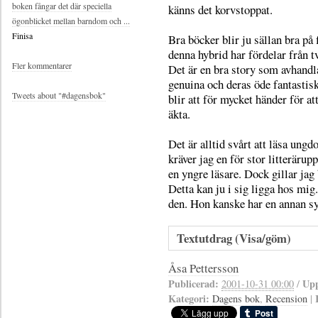
boken fångar det där speciella
känns det korvstoppat.
ögonblicket mellan barndom och ...
Finisa
Bra böcker blir ju sällan bra på
denna hybrid har fördelar från 
Fler kommentarer
Det är en bra story som avhandla
genuina och deras öde fantastis
Tweets about "#dagensbok"
blir att för mycket händer för a
äkta.
Det är alltid svårt att läsa un
kräver jag en för stor litteräru
en yngre läsare. Dock gillar jag
Detta kan ju i sig ligga hos mig.
den. Hon kanske har en annan sy
Textutdrag (Visa/göm)
Åsa Pettersson
Publicerad:
Upp
2001-10-31 00:00
/
Kategori:
Dagens bok
,
Recension
|