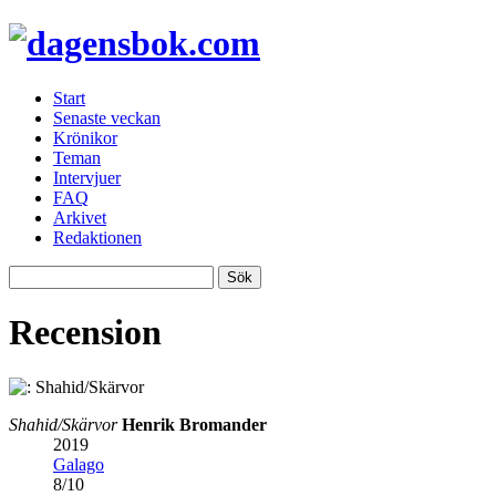
Start
Senaste veckan
Krönikor
Teman
Intervjuer
FAQ
Arkivet
Redaktionen
Recension
Shahid/Skärvor
Henrik Bromander
2019
Galago
8
/
10