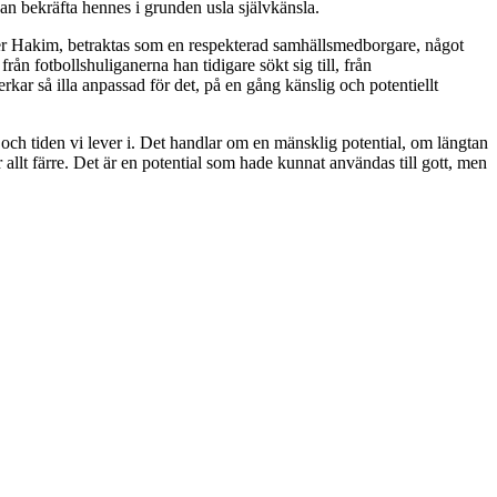
 kan bekräfta hennes i grunden usla självkänsla.
 eller Hakim, betraktas som en respekterad samhällsmedborgare, något
från fotbollshuliganerna han tidigare sökt sig till, från
erkar så illa anpassad för det, på en gång känslig och potentiellt
 och tiden vi lever i. Det handlar om en mänsklig potential, om längtan
 allt färre. Det är en potential som hade kunnat användas till gott, men