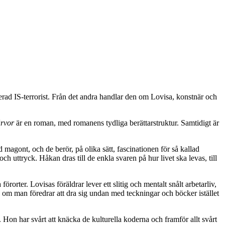
erad IS-terrorist. Från det andra handlar den om Lovisa, konstnär och
rvor
är en roman, med romanens tydliga berättarstruktur. Samtidigt är
agont, och de berör, på olika sätt, fascinationen för så kallad
ttryck. Håkan dras till de enkla svaren på hur livet ska levas, till
ter. Lovisas föräldrar lever ett slitig och mentalt snålt arbetarliv,
te om man föredrar att dra sig undan med teckningar och böcker istället
a. Hon har svårt att knäcka de kulturella koderna och framför allt svårt