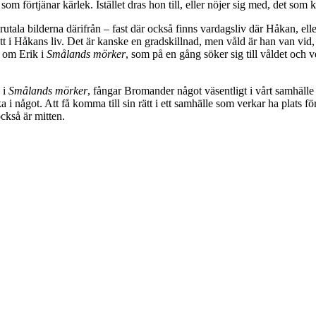
om förtjänar kärlek. Istället dras hon till, eller nöjer sig med, det som
e brutala bilderna därifrån – fast där också finns vardagsliv där Håkan,
 nytt i Håkans liv. Det är kanske en gradskillnad, men våld är han van vid, 
e om Erik i
Smålands mörker
, som på en gång söker sig till våldet och v
 i
Smålands mörker
, fångar Bromander något väsentligt i vårt samhälle
i något. Att få komma till sin rätt i ett samhälle som verkar ha plats för
ckså är mitten.