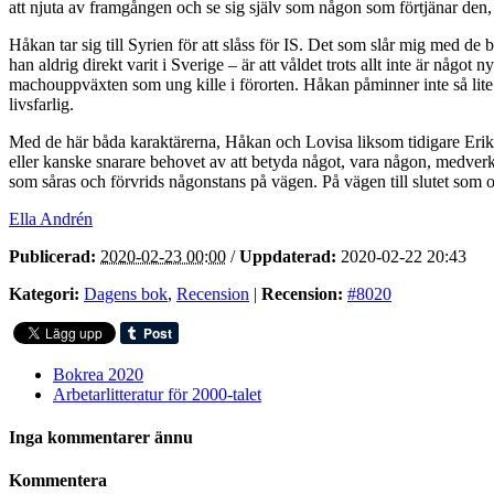
att njuta av framgången och se sig själv som någon som förtjänar den, s
Håkan tar sig till Syrien för att slåss för IS. Det som slår mig med d
han aldrig direkt varit i Sverige – är att våldet trots allt inte är något
machouppväxten som ung kille i förorten. Håkan påminner inte så lit
livsfarlig.
Med de här båda karaktärerna, Håkan och Lovisa liksom tidigare Erik
eller kanske snarare behovet av att betyda något, vara någon, medverka 
som såras och förvrids någonstans på vägen. På vägen till slutet som o
Ella Andrén
Publicerad:
2020-02-23 00:00
/
Uppdaterad:
2020-02-22 20:43
Kategori:
Dagens bok
,
Recension
|
Recension:
#8020
Bokrea 2020
Arbetarlitteratur för 2000-talet
Inga kommentarer ännu
Kommentera