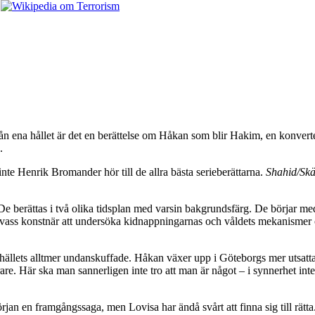
Från ena hållet är det en berättelse om Håkan som blir Hakim, en konvert
.
nte Henrik Bromander hör till de allra bästa serieberättarna.
Shahid/Skä
erättas i två olika tidsplan med varsin bakgrundsfärg. De börjar med m
s konstnär att undersöka kidnappningarnas och våldets mekanismer och u
ts alltmer undanskuffade. Håkan växer upp i Göteborgs mer utsatta föror
rare. Här ska man sannerligen inte tro att man är något – i synnerhet in
örjan en framgångssaga, men Lovisa har ändå svårt att finna sig till rätt