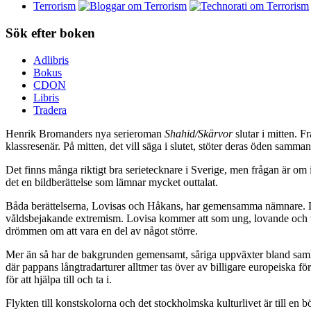
Terrorism
Sök efter boken
Adlibris
Bokus
CDON
Libris
Tradera
Henrik Bromanders nya serieroman
Shahid/Skärvor
slutar i mitten. 
klassresenär. På mitten, det vill säga i slutet, stöter deras öden samman
Det finns många riktigt bra serietecknare i Sverige, men frågan är om i
det en bildberättelse som lämnar mycket outtalat.
Båda berättelserna, Lovisas och Håkans, har gemensamma nämnare. De b
våldsbejakande extremism. Lovisa kommer att som ung, lovande och vas
drömmen om att vara en del av något större.
Mer än så har de bakgrunden gemensamt, såriga uppväxter bland samhälle
där pappans långtradarturer alltmer tas över av billigare europeiska fö
för att hjälpa till och ta i.
Flykten till konstskolorna och det stockholmska kulturlivet är till en b